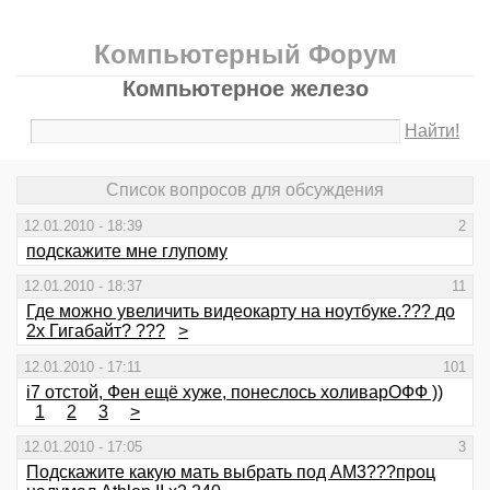
Компьютерный Форум
Компьютерное железо
Найти!
Список вопросов для обсуждения
12.01.2010 - 18:39
2
подскажите мне глупому
12.01.2010 - 18:37
11
Где можно увеличить видеокарту на ноутбуке.??? до
2х Гигабайт? ???
>
12.01.2010 - 17:11
101
i7 отстой, Фен ещё хуже, понеслось холиварОФФ ))
1
2
3
>
12.01.2010 - 17:05
3
Подскажите какую мать выбрать под AM3???проц