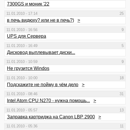
7300GS и моник '22
11.01.2010 - 17:14
25
в печь видюху? или не в печь?)
>
11.01.2010 - 16:56
9
UPS для Сервера
11.01.2010 - 16:49
5
Дисковод выплевывает диски...
11.01.2010 - 10:59
9
Не грузится Windos
11.01.2010 - 10:00
18
Подскажите не пойму в чём дело
>
11.01.2010 - 08:46
31
Intel Atom CPU N270 - нужна помощь...
>
11.01.2010 - 05:57
13
Заправка картриджа на Canon LBP 2900
>
11.01.2010 - 05:36
11