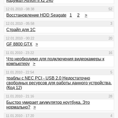
надумал Athlon II x2 240
12.01.2010 - 08:38
52
Восстановление HDD Seagate
1
2
>
12.01.2010 - 05:58
3
Страйп для 1С
12.01.2010 - 00:22
20
GF 8800 GTX
>
11.01.2010 - 23:22
16
Что необходимо для подключения видеокамеры к
компьютеру
>
11.01.2010 - 22:54
5
траблы с NEC PCI - USB 2.0 Недостаточно
свободных ресурсов для работы данного устройства.
(Код 12)
11.01.2010 - 21:16
28
Быстро умирает акумулятор ноутбука. Это
нормально?
>
11.01.2010 - 17:20
4