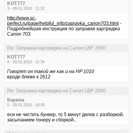
KOT777
3 - 09.01.2010 - 11:32
http://www.sc-
perfect.ru/page/helpful_info/zapravka_canon703.html
-
Подробнейшая инструкция по заправке картриджа
Canon 703
Re: Заправка картриджа на Canon LBP 2900
KOT777
4 - 09.01.2010 - 11:34
Говорят он такой же как и на HP 1010
вроде ближе к 2612
Re: Заправка картриджа на Canon LBP 2900
Карина
5 - 09.01.2010 - 18:05
еси не чистить бункер, то 5 минут делов с разборкой,
засыпанием тонеру и сборкой..