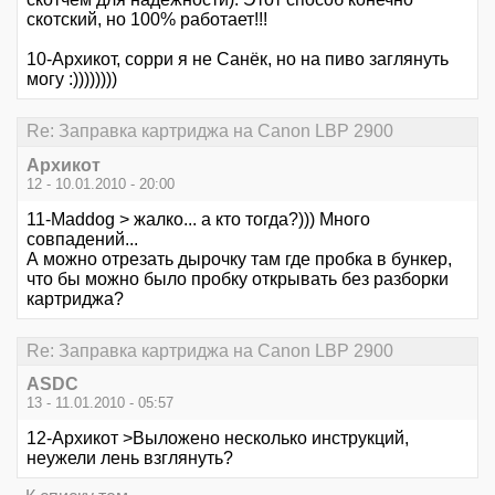
скотский, но 100% работает!!!
10-Архикот, сорри я не Санёк, но на пиво заглянуть
могу :))))))))
Re: Заправка картриджа на Canon LBP 2900
Архикот
12 - 10.01.2010 - 20:00
11-Maddog > жалко... а кто тогда?))) Много
совпадений...
А можно отрезать дырочку там где пробка в бункер,
что бы можно было пробку открывать без разборки
картриджа?
Re: Заправка картриджа на Canon LBP 2900
ASDC
13 - 11.01.2010 - 05:57
12-Архикот >Выложено несколько инструкций,
неужели лень взглянуть?