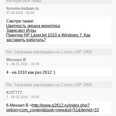
Интересные темы
forums-kuban.ru
07.08.2026 - 04:40
Смотри также:
Цветность экрана монитора
Зависают Игры
Принтер HP LaserJet 1010 и Windows 7. Как
заставить работать?
Re: Заправка картриджа на Canon LBP 2900
Михаил В
6 - 09.01.2010 - 18:30
4 - на 1010 как раз 2612 :)
Re: Заправка картриджа на Canon LBP 2900
KOT777
7 - 09.01.2010 - 19:50
6-Михаил В >
http://www.q2612.ru/index.php?
option=com_content&task=view&id=51&Itemid=33