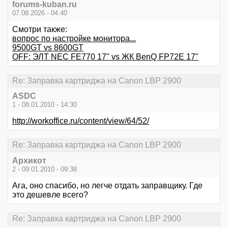
forums-kuban.ru
07.08.2026 - 04:40
Смотри также:
вопрос по настройке монитора...
9500GT vs 8600GT
OFF: ЭЛТ NEC FE770 17" vs ЖК BenQ FP72E 17"
Re: Заправка картриджа на Canon LBP 2900
ASDC
1 - 08.01.2010 - 14:30
http://workoffice.ru/content/view/64/52/
Re: Заправка картриджа на Canon LBP 2900
Архикот
2 - 09.01.2010 - 09:38
Ага, оно спасибо, но легче отдать заправщику. Где
это дешевле всего?
Re: Заправка картриджа на Canon LBP 2900