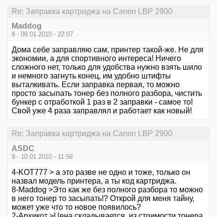
Re: Заправка картриджа на Canon LBP 2900
Maddog
8 - 09.01.2010 - 22:07
Дома себе заправляю сам, принтер такой-же. Не для
экономии, а для спортивного интереса! Ничего
сложного нет, только для удобства нужно взять шило
и немного загнуть конец, им удобно штифты
выталкивать. Если заправка первая, то можно
просто засыпать тонер без полного разбора, чистить
бункер с отработкой 1 раз в 2 заправки - самое то!
Свой уже 4 раза заправлял и работает как новый!
Re: Заправка картриджа на Canon LBP 2900
ASDC
9 - 10.01.2010 - 11:56
4-KOT777 > а это разве не одно и тоже, только он
назвал модель принтера, а ты код картриджа.
8-Maddog >Это как же без полного разбора то можно
в него тонер то засыпать!? Открой для меня тайну,
может уже что то новое появилось?
2-Архикот >Цена складывается, из стоимости тонера