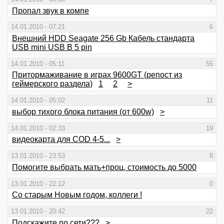
Пропал звук в компе
14.01.2010 - 07:21
6
Внешний HDD Seagate 256 Gb Кабель стандарта
USB mini USB B 5 pin
14.01.2010 - 05:11
55
Притормаживание в играх 9600GT (репост из
геймерского раздела)
1
2
>
14.01.2010 - 05:02
11
выбор тихого блока питания (от 600w)
>
14.01.2010 - 02:33
19
видеокарта для COD 4-5...
>
13.01.2010 - 23:53
8
Помогите выбрать мать+проц, стоимость до 5000
13.01.2010 - 22:12
0
Со старым Новым годом, коллеги !
13.01.2010 - 20:42
22
Подскажите по сети???
>