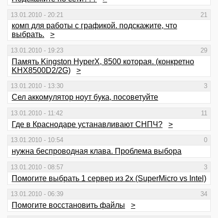
13.01.2010 - 20:21
21
комп для работы с графикой. подскажите, что
выбрать.
>
13.01.2010 - 19:23
29
Память Kingston HyperX, 8500 которая. (конкретно
KHX8500D2/2G)
>
13.01.2010 - 13:30
3
Сел аккомулятор ноут бука, посоветуйте
13.01.2010 - 11:42
11
Где в Краснодаре устанавливают СНПЧ?
>
13.01.2010 - 10:54
0
нужна беспроводная клава. Проблема выбора
13.01.2010 - 08:57
3
Помогите выбрать 1 сервер из 2х (SuperMicro vs Intel)
13.01.2010 - 06:39
34
Помогите восстановить файлы
>