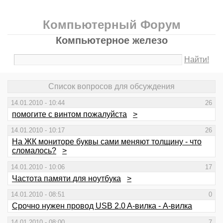
Компьютерный Форум
Компьютерное железо
Найти!
Список вопросов для обсуждения
14.01.2010 - 10:44
26
помогите с винтом пожалуйста
>
14.01.2010 - 10:17
26
На ЖК мониторе буквы сами меняют толщину - что
сломалось?
>
14.01.2010 - 10:06
17
Частота памяти для ноутбука
>
14.01.2010 - 08:51
0
Срочно нужен провод USB 2.0 A-вилка - A-вилка
14.01.2010 - 08:00
7