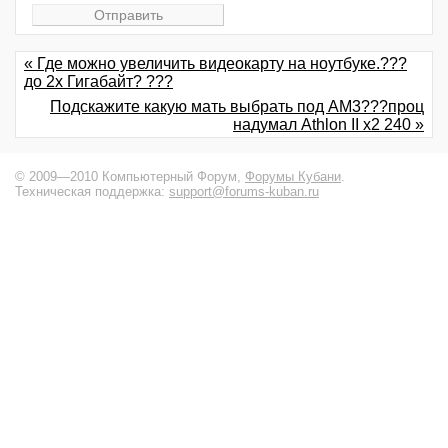
« Где можно увеличить видеокарту на ноутбуке.???
до 2х Гигабайт? ???
Подскажите какую мать выбрать под AM3???проц
надумал Athlon II x2 240 »
© 2009—2010 Компьютерный Форум,
Форумы Кубани
.
Техническая поддержка:
support@forums-kuban.ru