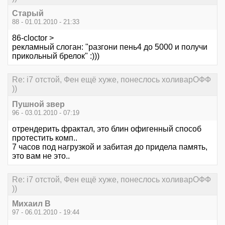
Старый
88 - 01.01.2010 - 21:33
86-cloctor >
рекламный слоган: "разгони пень4 до 5000 и получи
прикольный брелок" :)))
Re: i7 отстой, Фен ещё хуже, понеслось холиварОФФ
))
Пушной звер
96 - 03.01.2010 - 07:19
отрендерить фрактал, это блин офигенный способ
протестить комп..
7 часов под нагрузкой и забитая до придела память,
это вам не это..
Re: i7 отстой, Фен ещё хуже, понеслось холиварОФФ
))
Михаил В
97 - 06.01.2010 - 19:44