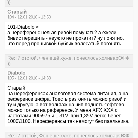
))
Старый
104 - 12.01.2010 - 13:50
101-Diabolo >
а нереференс нельзя ривой помучать? а ежели
бивис перешить - неужто не прокатит? ну понятно,
что перед прошивкой бублик волосатый погонять...
Re: i7 отстой, Фен ещё хуже, понеслось холиварОФФ
))
Diabolo
105 - 12.01.2010 - 14:33
Старый
на нереференсах аналоговая система питания, а на
референсе цифра. Тоесть разгонять можно ривой и
ту и другую, а вот вольтаж на чип поднять софтово
можно только на референсе. У меня XFX XXX с
частотами 900\975 и 1,31V, при 1,35V легко берет
1000\1100. Нереференсы так немогут без паяльника.
Re: i7 отстой, Фен ещё хуже, понеслось холиварОФФ