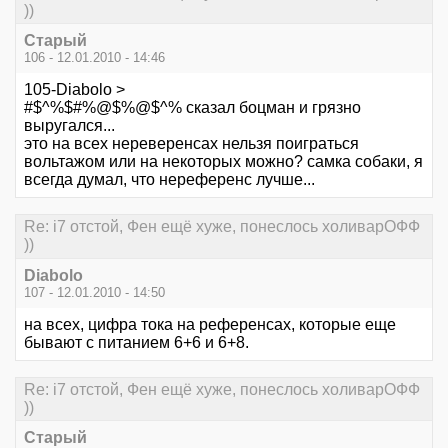
))
Старый
106 - 12.01.2010 - 14:46
105-Diabolo >
#$^%$#%@$%@$^% сказал боцман и грязно
выругался...
это на всех нереверенсах нельзя поиграться
вольтажом или на некоторых можно? самка собаки, я
всегда думал, что нереференс лучше...
Re: i7 отстой, Фен ещё хуже, понеслось холиварОФФ
))
Diabolo
107 - 12.01.2010 - 14:50
на всех, цифра тока на референсах, которые еще
бывают с питанием 6+6 и 6+8.
Re: i7 отстой, Фен ещё хуже, понеслось холиварОФФ
))
Старый