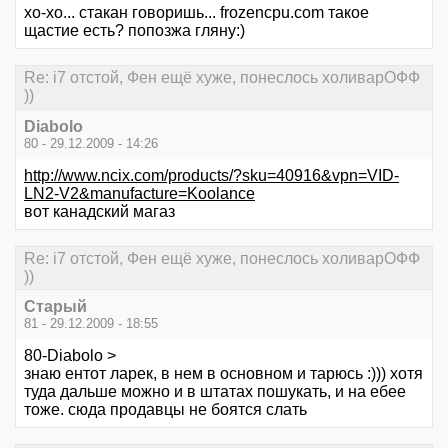
хо-хо... стакан говоришь... frozencpu.com такое
щастие есть? попозжа гляну:)
Re: i7 отстой, Фен ещё хуже, понеслось холиварОФФ
))
Diabolo
80 - 29.12.2009 - 14:26
http://www.ncix.com/products/?sku=40916&vpn=VID-
LN2-V2&manufacture=Koolance
вот канадский магаз
Re: i7 отстой, Фен ещё хуже, понеслось холиварОФФ
))
Старый
81 - 29.12.2009 - 18:55
80-Diabolo >
знаю ентот ларек, в нем в основном и тарюсь :))) хотя
туда дальше можно и в штатах пошукать, и на ебее
тоже. сюда продавцы не боятся слать