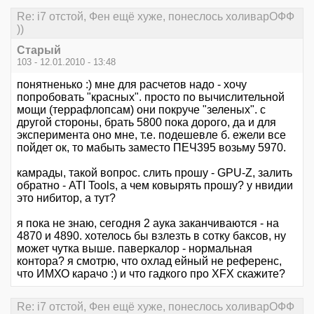
Re: i7 отстой, Фен ещё хуже, понеслось холиварОФФ
))
Старый
103 - 12.01.2010 - 13:48
понятненько :) мне для расчетов надо - хочу
попробовать "красных". просто по вычислительной
мощи (террафлопсам) они покруче "зеленых". с
другой стороны, брать 5800 пока дорого, да и для
эксперимента оно мне, т.е. подешевле б. ежели все
пойдет ок, то мабыть заместо ПЕЧ395 возьму 5970.
камрады, такой вопрос. слить прошу - GPU-Z, залить
обратно - ATI Tools, а чем ковырять прошу? у нвидии
это нибитор, а тут?
я пока не знаю, сегодня 2 аука заканчиваются - на
4870 и 4890. хотелось бы взлезть в сотку баксов, ну
может чутка выше. паверкалор - нормальная
контора? я смотрю, что охлад ейный не референс,
что ИМХО карачо :) и что гадкого про XFX скажите?
Re: i7 отстой, Фен ещё хуже, понеслось холиварОФФ