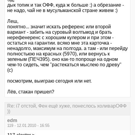
дык топик и так ОФФ, куда ж больше :) а обрезание -
не надо, чай не в мусульманской стране живем :)
Леш,
понятно... значит искать референс или второй
вариант - забить на суровый волтьмод и брать
нерефенеренс с хорошим кулером и при этом -
остаться на гарантии. всяко мне эта карточка -
ненадолго, максимум на полгода. а там - или перейду
полностьюю на красных (5970), или вернусь к
зеленым (ПЕЧ395). оно как-то попроще на одном
чем-то сидеть, чем "растекаться мыслею по древу"
(с)
посмотрим, выиграю сегодня или нет.
Лёв, стакан пришел?
Re: i7 отстой, Фен ещё хуже, понеслось холиварОФФ
))
edm
119 - 12.01.2010 - 16:55