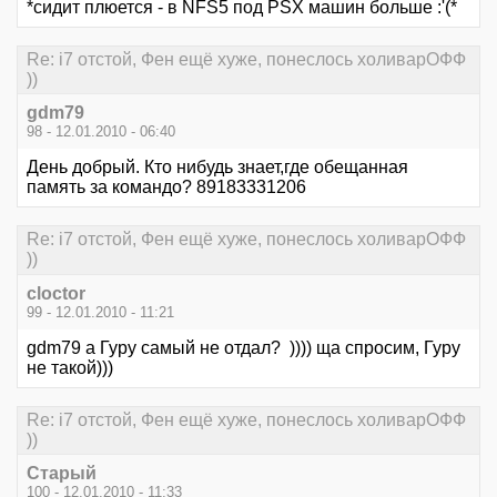
*сидит плюется - в NFS5 под PSX машин больше :'(*
Re: i7 отстой, Фен ещё хуже, понеслось холиварОФФ
))
gdm79
98 - 12.01.2010 - 06:40
День добрый. Кто нибудь знает,где обещанная
память за командо? 89183331206
Re: i7 отстой, Фен ещё хуже, понеслось холиварОФФ
))
cloctor
99 - 12.01.2010 - 11:21
gdm79 а Гуру самый не отдал? )))) ща спросим, Гуру
не такой)))
Re: i7 отстой, Фен ещё хуже, понеслось холиварОФФ
))
Старый
100 - 12.01.2010 - 11:33