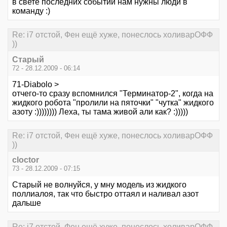
в свете последних событий нам нужны люди в
команду :)
Re: i7 отстой, Фен ещё хуже, понеслось холиварОФФ
))
Старый
72 - 28.12.2009 - 06:14
71-Diabolo >
отчего-то сразу вспомнился "Терминатор-2", когда на
жидкого робота "пролили на пяточки" "чутка" жидкого
азоту :)))))))) Леха, ты тама живой али как? :)))))
Re: i7 отстой, Фен ещё хуже, понеслось холиварОФФ
))
cloctor
73 - 28.12.2009 - 07:15
Старый не волнуйся, у мну модель из жидкого
поллиалоя, так что быстро оттаял и наливал азот
дальше
Re: i7 отстой, Фен ещё хуже, понеслось холиварОФФ