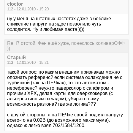
cloctor
112 - 12.01.2010 - 15:20
ну у меня на штатных частотах даже в беблике
снижение напруги на ядре позволило чуть
охлодится. Ну и любимая паста ))))
Re: i7 отстой, Фен ещё хуже, понеслось холиварОФФ
))
Старый
113 - 12.01.2010 - 15:21
такой вопрос: по каким внешним признакам можно
опознать референс? если система охлаждения не с
турбинкой (как на ПЕЧках), то это автоматом -
нереференс? неужто паверколор с сапфиром и
прочими XFX, делая карты для оверклокеров (с
альтернативным охладом), убирают саму
возможность разгона? где же логика???
с другой стороны, я на ПЕЧке своей поднял напругу
всего-то на 0.02В (до возможного максимума),
однако ж легко взял 702/1584/1260.