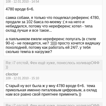
108 - 12.01.2010 - 14:54
4780 вроде 6+6.
самка собаки, я только что пощелкал референс 4780,
продали за 102 бакса по-моему :( я на него и
небиддился, потому что нереференс хотел - типа
охлад лучше и все такое...
а паяльником ежели нереференс попугать (в стиле
90-х) - не поведется, не? :))))) просто хочется видяшку
похолодней, потому как работать ей 24/7. у тебя
сколько темпа в нагрузке?
Re: i7 отстой, Фен ещё хуже, понеслось холиварОФФ
))
cloctor
109 - 12.01.2010 - 15:10
Старый ну вот была ж у мну 4780 вроде 6+6. тема
прикольная именно питаловым цифровым, а охлад
нам все равно свой приятнее применить ))
Re: i7 отстой, Фен ещё хуже, понеслось холиварОФФ