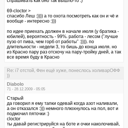
спрашивать как оно так вышло-то :)
69-cloctor >
спасибо Леш :)))) а то охота посмотреть как он и чё и
вообще - интересно :)))
по идее приехать должен в начале июля (у братика -
юбилей), вероятность - 99%. работа - лесом ("лучше
пузо от пива, чем горб от работы" :)))). по
длительности - недели 3, то бишь до конца июля. но
из Красно пару раз отскочу на пару-тройку дней, а так
все время буду в Красно
Re: i7 отстой, Фен ещё хуже, понеслось холиварОФФ
))
Diabolo
71 - 28.12.2009 - 05:05
Старый
да говорил я ему тапки одевай когда азот наливали,
а он отказался :))) немного плюхнулось на пол, вот и
подмочил пяточки :)
cloctor
ты давай регистрируйся на боте и очки наколочивай,