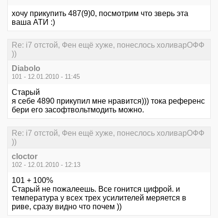
хочу прикупить 487(9)0, посмотрим что зверь эта
ваша АТИ :)
Re: i7 отстой, Фен ещё хуже, понеслось холиварОФФ
))
Diabolo
101 - 12.01.2010 - 11:45
Старый
я себе 4890 прикупил мне нравится))) тока референс
бери его засофтвольтмодить можно.
Re: i7 отстой, Фен ещё хуже, понеслось холиварОФФ
))
cloctor
102 - 12.01.2010 - 12:13
101 + 100%
Старый не пожалеешь. Все гонится цифрой. и
температура у всех трех усилителей меряется в
риве, сразу видно что почем ))