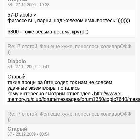
58 - 27.12.2009 - 19:38
57-Diabolo >
фигассе вы, парни, над железом измываетесь :))))))))
6800 - тоже весьма-весьма круто :)
Re: i7 отстой, Фен ещё хуже, понеслось холиварОФФ
))
Diabolo
59 - 27.12.2009 - 20:41
Старый
такие процы за 8ггц ходят, ток нам не совсем
удачные экземпляры попались
кому интересно смотрим отчет здесь
http://www.x-
memory.ru/club/forum/messages/forum1350/topic7640/me
Re: i7 отстой, Фен ещё хуже, понеслось холиварОФФ
))
Старый
67 - 28.12.2009 - 00:54