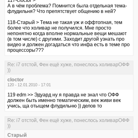
117-cloctor >
А в чём проблема? Помнится была отдельная тема-
флудильня? Что препятствует общению в ней?
118-Старый > Тема не такая уж и оффтопная, тем
более что холивар не получился. Мне просто
непонятно когда вполне нормальные вещи мешают
(в том числе) с другими. Заходит другой узнать про
видео и должен догадаться что инфа есть в теме про
процессоры???
Re: i7 отстой, Фен ещё хуже, понеслось холиварОФФ
))
cloctor
120 - 12.01.2010 - 17:01
119 edm >> Эдуард ну я правда не знал что ОФФ
должен быть именно тематическим, век живи век
учись, ща отыщем флудильню )) делов то
Re: i7 отстой, Фен ещё хуже, понеслось холиварОФФ
))
Старый