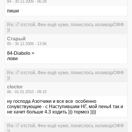
84 - 30.12.2009 - 06:28
пиши
Re: i7 отстой, Фен ещё хуже, понеслось холиварОФФ
))
Старый
85 - 30.12.2009 - 13:56
84-Diabolo >
лови
Re: i7 отстой, Фен ещё хуже, понеслось холиварОФФ
))
cloctor
86 - 01.01.2010 - 09:10
ну господа Азотчики и все все особенно
сочувствующие - с Наступившим НГ, мой пень4 так и
не хачет больше 4.3 ходить ))) тормоз ))))
Re: i7 отстой, Фен ещё хуже, понеслось холиварОФФ
))