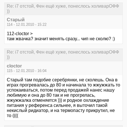
Re: i7 отстой, Фен ещё хуже, понеслось холиварОФФ
))
Старый
114 - 12.01.2010 - 15:22
112-cloctor >
там жвачка? значит менять сразу... чип не сколю? :)
Re: i7 отстой, Фен ещё хуже, понеслось холиварОФФ
))
cloctor
115 - 12.01.2010 - 16:04
Старый там подобие серебрянки, не сколешь. Она в
играх прогревалась до 80 и начинала то жжужжать то
успокаиваться, потом перед продажей нанес нашу
любимую и она до 80 так и не прогрелась,
жжужжалка отменяется ))) и родное охлаждение
питания у референса сильнее, я выточил такой
некислый ридиатор, и на термопасту прикрутил, не
то ((((