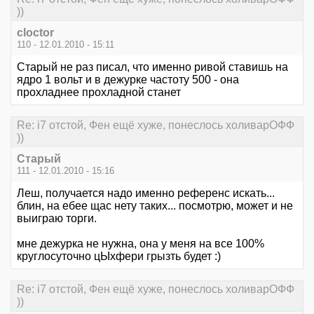
))
cloctor
110 - 12.01.2010 - 15:11
Старый не раз писал, что именно ривой ставишь на
ядро 1 вольт и в дежурке частоту 500 - она
прохладнее прохладной станет
Re: i7 отстой, Фен ещё хуже, понеслось холиварОФФ
))
Старый
111 - 12.01.2010 - 15:16
Леш, получается надо именно референс искать...
блин, на ебее щас нету таких... посмотрю, может и не
выиграю торги.
мне дежурка не нужна, она у меня на все 100%
круглосуточно цЫхфери грызть будет :)
Re: i7 отстой, Фен ещё хуже, понеслось холиварОФФ
))