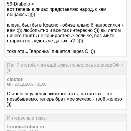
59-Diabolo >
вот теперь в лицах представляю народ, с кем
общаюсь :))))
клева, был бы в Красно - обязательно б напросился к
вам :))) любопытно и все так интересно :))) вы летом
ничего гонять не собираетесь? если чё, возьмите
старика поглядеть чё да как, а? :))))
тока эта... "варонка" пишется через О :)))
Re: i7 отстой, Фен ещё хуже, понеслось холиварОФФ
))
cloctor
68 - 28.12.2009 - 01:08
Diabolo ощущение жидкого азота на пятках - это
незабываемо, теперь брат моё железо - твоё железо
)))
Интересные темы
forums-kuban.ru