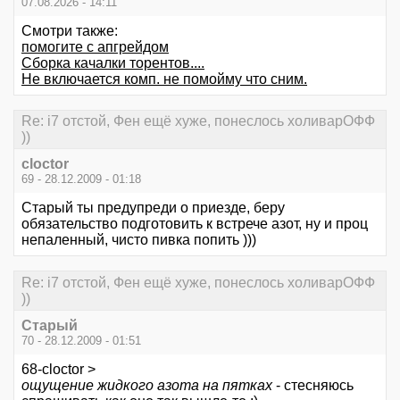
07.08.2026 - 14:11
Смотри также:
помогите с апгрейдом
Сборка качалки торентов....
Не включается комп. не помойму что сним.
Re: i7 отстой, Фен ещё хуже, понеслось холиварОФФ
))
cloctor
69 - 28.12.2009 - 01:18
Старый ты предупреди о приезде, беру
обязательство подготовить к встрече азот, ну и проц
непаленный, чисто пивка попить )))
Re: i7 отстой, Фен ещё хуже, понеслось холиварОФФ
))
Старый
70 - 28.12.2009 - 01:51
68-cloctor >
ощущение жидкого азота на пятках
- стесняюсь