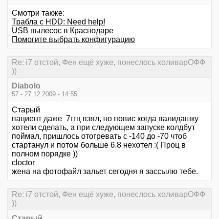
Смотри также:
Трабла с HDD: Need help!
USB пылесос в Краснодаре
Помогите выбрать конфигурацию
Re: i7 отстой, Фен ещё хуже, понеслось холиварОФФ
))
Diabolo
57 - 27.12.2009 - 14:55
Старый
пациент даже 7ггц взял, но повис когда валидашку
хотели сделать, а при следующем запуске колдбут
поймал, пришлось отогревать с -140 до -70 чтоб
стартанул и потом больше 6.8 нехотел :( Проц в
полном порядке ))
cloctor
жена на фотофайл зальет сегодня я зассылю тебе.
Re: i7 отстой, Фен ещё хуже, понеслось холиварОФФ
))
Старый