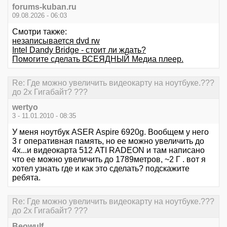
forums-kuban.ru
09.08.2026 - 06:03
Смотри также:
незаписывается dvd rw
Intel Dandy Bridge - стоит ли ждать?
Помогите сделать ВСЕЯДНЫЙ Медиа плеер.
Re: Где можно увеличить видеокарту на ноутбуке.???
до 2х Гигабайт? ???
wertyo
3 - 11.01.2010 - 08:35
У меня ноутбук ASER Aspire 6920g. Вообщем у него
3 г оперативная память, но ее можно увеличить до
4х...и видеокарта 512 ATI RADEON и там написано
что ее можно увеличить до 1789метров, ~2 Г . вот я
хотел узнать где и как это сделать? подскажите
ребята.
Re: Где можно увеличить видеокарту на ноутбуке.???
до 2х Гигабайт? ???
Beowulf