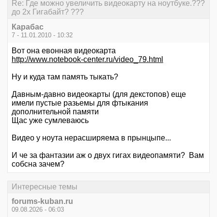
Re: Где можно увеличить видеокарту на ноутбуке.???
до 2х Гигабайт? ???
Карабас
7 - 11.01.2010 - 10:32
Вот она евонная видеокарта
http://www.notebook-center.ru/video_79.html
Ну и куда там память тыкать?
Давным-давно видеокарты (для декстопов) еще
имели пустые разьемы для фтыкания
дополнительной памяти
Щас уже сумлеваюсь
Видео у ноута нерасширяема в прынцыпе...
И че за фантазии аж о двух гигах видеопамяти? Вам
собсна зачем?
Интересные темы
forums-kuban.ru
09.08.2026 - 06:03