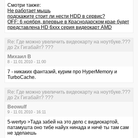
Смотри также:
Не работает мышь
подскажите стоит ли нести HDD в сервис?
OFF: 6 ноября, впервые в Краснодарском крае будет
представлена HD 6xxx серия видеокарт AMD
Re: Где можно увеличить видеокарту на ноутбуке.???
до 2х Гигабайт? ???
Михаил В
8 - 11.01.2010 - 11:00
7 - никаких фантазий, курим про HyperMemory и
TurboCache.
Re: Где можно увеличить видеокарту на ноутбуке.???
до 2х Гигабайт? ???
Beowulf
9 - 11.01.2010 - 16:11
5-wertyo >Тада забей на это дело с видиокартой,
патамушта оно тибе найух нинада и ничё ты там сам
не зделаешь