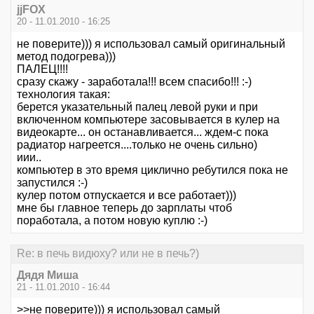
jjFOX
20 - 11.01.2010 - 16:25
не поверите))) я использовал самый оригинальный
метод подогрева)))
ПАЛЕЦ!!!!
сразу скажу - заработала!!! всем спасибо!!! :-)
технология такая:
берется указательный палец левой руки и при
включенном компьютере засовывается в кулер на
видеокарте... он останавливается... ждем-с пока
радиатор нагреется....только не очень сильно)
иии..
компьютер в это время циклично ребутился пока не
запустился :-)
кулер потом отпускается и все работает)))
мне бы главное теперь до зарплаты чтоб
поработала, а потом новую куплю :-)
Re: в печь видюху? или не в печь?)
Дядя Миша
21 - 11.01.2010 - 16:44
>>не поверите))) я использовал самый