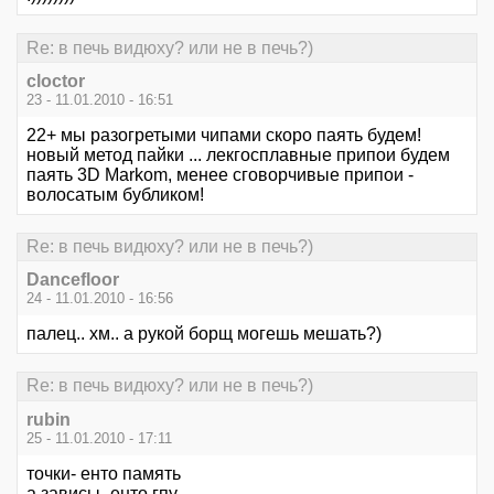
Re: в печь видюху? или не в печь?)
cloctor
23 - 11.01.2010 - 16:51
22+ мы разогретыми чипами скоро паять будем!
новый метод пайки ... лекгосплавные припои будем
паять 3D Markom, менее сговорчивые припои -
волосатым бубликом!
Re: в печь видюху? или не в печь?)
Dancefloor
24 - 11.01.2010 - 16:56
палец.. хм.. а рукой борщ могешь мешать?)
Re: в печь видюху? или не в печь?)
rubin
25 - 11.01.2010 - 17:11
точки- енто память
а зависы- енто гпу