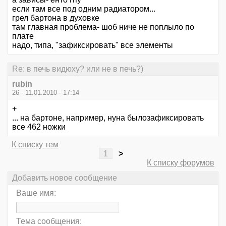
если там все под одним радиатором...
грел бартона в духовке
там главная проблема- шоб ниче не поплыло по
плате
надо, типа, "зафиксировать" все элементы
Re: в печь видюху? или не в печь?)
rubin
26 - 11.01.2010 - 17:14
+
... на бартоне, например, нуна былозафиксировать
все 462 ножки
К списку тем
1
>
К списку форумов
Добавить новое сообщение
Ваше имя:
Тема сообщения: