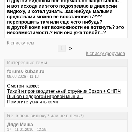
с другой видюхой все нормально запустилось...
и вот исходя из этого подозреваю в диверсии
видюху, и хотел узнать...как нибудь малыми
средствами можно ее восстановить???
перепрошить там или еще чего нибудь?
в другой комп нет возможности ее воткнуть? это
несовместимость? или она уже товойт...?
К списку тем
1
>
К списку форумов
Интересные темы
forums-kuban.ru
09.08.2026 - 11:13
Смотри также:
Тихий и производительный струйник Epson + CНПЧ
Выбор недорогой игровой мыши...
Помогите усилить комп!
Re: в печь видюху? или не в печь?)
Дядя Миша
17 - 11.01.2010 - 12:39