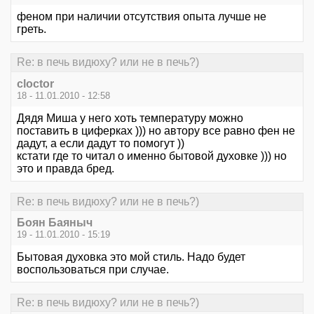
феном при наличии отсутствия опыта лучше не
греть.
Re: в печь видюху? или не в печь?)
cloctor
18 - 11.01.2010 - 12:58
Дядя Миша у него хоть температуру можно
поставить в циферках ))) но автору все равно фен не
дадут, а если дадут то помогут ))
кстати где то читал о именно бытовой духовке ))) но
это и правда бред.
Re: в печь видюху? или не в печь?)
Боян Баяныч
19 - 11.01.2010 - 15:19
Бытовая духовка это мой стиль. Надо будет
воспользоваться при случае.
Re: в печь видюху? или не в печь?)