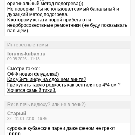
оригинальный метод подогрева)))
Не поверим. Ты использовал самый банальный и
дурацкий метод подогрева.
К которому кстати порой прибегают и
недобросовествные ремонтники (не буду показывать
пальцем).
Интересные темы
forums-kuban.ru
09.08.2026 - 11:13
Смотри также:
ОФФ новая флудилка))
Как убить инфу на сдохшем винте?
Где купить такую редкость как вентилятор 4*4 см ?
Хочется самый тихий.
Re: в печь видюху? или не в печь?)
Старый
22 - 11.01.2010 - 16:46
суровые кубанские парни даже феном не греют
:))))))))