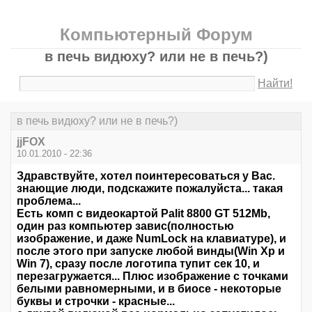
Компьютерный Форум
в печь видюху? или не в печь?)
Найти!
в печь видюху? или не в печь?)
jjFOX
10.01.2010 - 22:36
Здравствуйте, хотел поинтересоваться у Вас.
знающие люди, подскажите пожалуйста... такая
проблема...
Есть комп с видеокартой Palit 8800 GT 512Mb,
один раз компьютер завис(полностью
изображение, и даже NumLock на клавиатуре), и
после этого при запуске любой винды(Win Xp и
Win 7), сразу после логотипа тупит сек 10, и
перезагружается... Плюс изображение с точками
белыми равномерными, и в биосе - некоторые
буквы и строчки - красные...