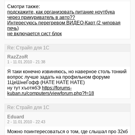
Смотри также:
подскажите, как организовать питание ноутбука
через прикуриватель в авто??
Интересуюсь перегревом ВИДЕО-Карт (2 чиповая
печь)
не включается сист блок
Re: Страйп для 1С
RazZzoR
1 - 11.01.2010 - 21:38
Я таки конечно извиняюсь, но наверное столь тонкий
вопрос лучше задать на профильном форуме
1ЦеШнеГофф (HATE HATE HATE)
ну тут хъотябЭ
https://forums-
kuban.ru/computers/viewforum.php?f=18
Re: Страйп для 1С
Eduard
2 - 11.01.2010 - 22:43
Можно поинтересоваться о том, где слышал про 32кб