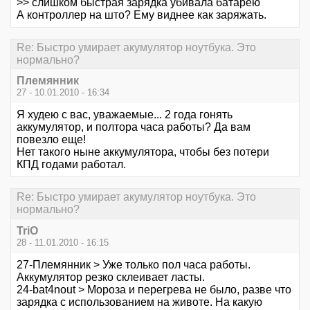
>> слишком быстрая зарядка убивала батарею
А контроллер на што? Ему виднее как заряжать.
Re: Быстро умирает акумулятор ноутбука. Это
нормально?
Племянник
27 - 10.01.2010 - 16:34
Я худею с вас, уважаемые... 2 года гонять
аккумулятор, и полтора часа работы? Да вам
повезло еще!
Нет такого ныне аккумулятора, чтобы без потери
КПД годами работал.
Re: Быстро умирает акумулятор ноутбука. Это
нормально?
TriO
28 - 11.01.2010 - 16:15
27-Племянник > Уже только пол часа работы.
Аккумулятор резко склеивает ласты.
24-bat4nout > Мороза и перегрева не было, разве что
зарядка с использованием на животе. На какую