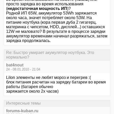
просто зарядка во время использования
(
недостаточная мощность ИП
)?
Родной ИП 65W, аккумулятор 53Wh заряжается
около часа, значет потребляет около 53W. На
питание ноутбука (кора первая дуба 2 гигагерц,
материнка с чипсетом, HDD, дисплей...) оставшихся
12W не маловато? В результате в процессе зарядки
аккумулятор временами начинал разряжаться, затем
зарядка продолжалась.
Re: Быстро умирает акумулятор ноутбука. Это
нормально?
bat4nout
24 - 08.01.2010 - 21:04
LiIon элементы не любят мороз и перегрев :(
блок питания расчитан на зарядку батареи во время
работы (батарея обычно
заряжается около 2х часов)
Интересные темы
forums-kuban.ru