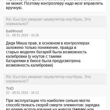
не может. Поэтому контроллеру надо мозг вправлять
вручную.
Re: Быстро умирает акумулятор ноутбука. Это
нормально?
bat4nout
21 - 08.01.2010 - 16:26
Дядя Миша прав, в основном в контроллерах
заложено только понижение, правда в
старых моделях батарей была возможность
калибровки (у ноутов с такими
батареями в биосе была предусмотрена
возможность калибровки)
Re: Быстро умирает акумулятор ноутбука. Это
нормально?
TriO
22 - 08.01.2010 - 18:12
При эксплуатации что наиболее сильно могло
способствовать скорой смерти элементов: зарядка
во время использования на животе (
тепло
) или