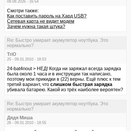
09.08.2026 - 16:54
Смотри также:
Как поставить пароль на Хард USB?
Cетевая карта не видит модем
Зачем нужна такая штука?
Re: Быстро умирает акумулятор ноутбука. Это
нормально?
TriO
25 - 09.01.2010 - 18:53
24-bat4nout > НЕД! Когда ни заряжал всегда зарядка
была около 1 часа и в инструкции так написано,
поэтому мои прикидки в (22) верны. Ещё плюс к тем
третий вариант, что
слишком быстрая зарядка
убивала батарею. Какой из трёх наиболее вероятен?
Re: Быстро умирает акумулятор ноутбука. Это
нормально?
Дядя Миша
26 - 09.01.2010 - 18:55