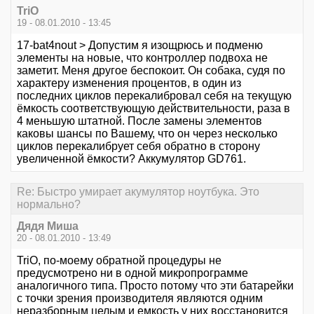
TriO
19 - 08.01.2010 - 13:45
17-bat4nout > Допустим я изощрюсь и подменю
элементы на новые, что контроллер подвоха не
заметит. Меня другое беспокоит. Он собака, судя по
характеру изменения процентов, в один из
последних циклов перекалибровал себя на текущую
ёмкость соответствующую действительности, раза в
4 меньшую штатной. После замены элементов
каковы шансы по Вашему, что он через несколько
циклов перекалибрует себя обратно в сторону
увеличенной ёмкости? Аккумулятор GD761.
Re: Быстро умирает акумулятор ноутбука. Это
нормально?
Дядя Миша
20 - 08.01.2010 - 13:49
TriO, по-моему обратной процедуры не
предусмотрено ни в одной микропрограмме
аналогичного типа. Просто потому что эти батарейки
с точки зрения производителя являются одним
неразборным целым и емкость у них восстановится