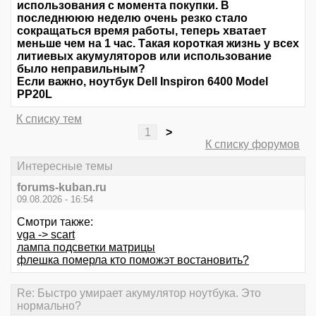
использования с момента покупки. В
последнююю неделю очень резко стало
сокращаться время работы, теперь хватает
меньше чем на 1 час. Такая короткая жизнь у всех
литиевых акумуляторов или использование
было неправильным?
Если важно, ноутбук Dell Inspiron 6400 Model
PP20L
К списку тем
1
>
К списку форумов
Интересные темы
forums-kuban.ru
09.08.2026 - 16:54
Смотри также:
vga -> scart
лампа подсветки матрицы
флешка померла кто поможэт востановить?
Re: Быстро умирает акумулятор ноутбука. Это
нормально?