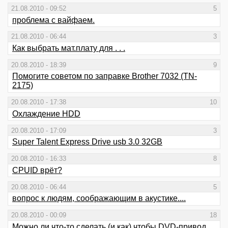
21.08.2010 - 09:52
5
проблема с вайфаем.
21.08.2010 - 06:44
3
Как выбрать мат.плату для . . .
20.08.2010 - 18:39
9
Помогите советом по заправке Brother 7032 (TN-
2175)
20.08.2010 - 17:38
10
Охлаждение HDD
20.08.2010 - 17:09
3
Super Talent Express Drive usb 3.0 32GB
20.08.2010 - 16:33
8
CPUID врёт?
20.08.2010 - 06:44
5
вопрос к людям, соображающим в акустике....
20.08.2010 - 00:09
18
Можно ли что-то сделать (и как) чтобы DVD-привод