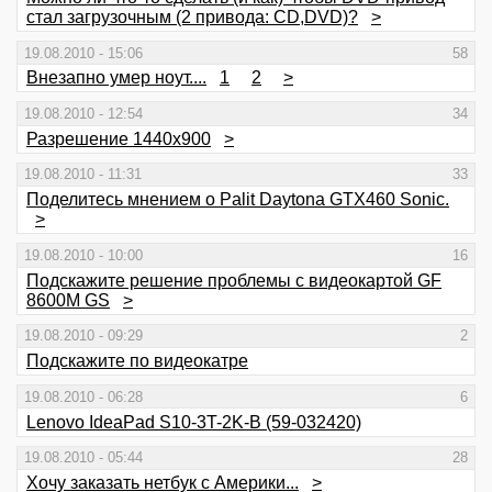
стал загрузочным (2 привода: CD,DVD)?
>
19.08.2010 - 15:06
58
Внезапно умер ноут....
1
2
>
19.08.2010 - 12:54
34
Разрешение 1440х900
>
19.08.2010 - 11:31
33
Поделитесь мнением о Palit Daytona GTX460 Sonic.
>
19.08.2010 - 10:00
16
Подскажите решение проблемы с видеокартой GF
8600M GS
>
19.08.2010 - 09:29
2
Подскажите по видеокатре
19.08.2010 - 06:28
6
Lenovo IdeaPad S10-3T-2K-B (59-032420)
19.08.2010 - 05:44
28
Хочу заказать нетбук с Америки...
>