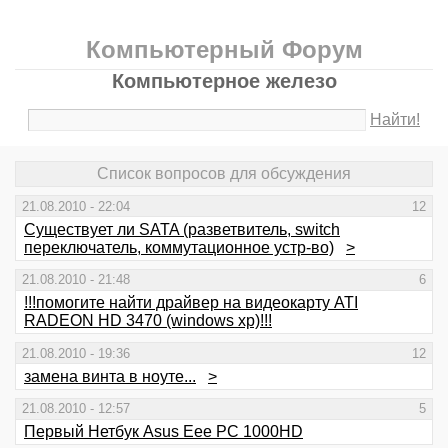
Компьютерный Форум
Компьютерное железо
Найти!
Список вопросов для обсуждения
21.08.2010 - 22:04
12
Существует ли SATA (разветвитель, switch
переключатель, коммутационное устр-во)
>
21.08.2010 - 21:48
6
!!!помогите найти драйвер на видеокарту ATI
RADEON HD 3470 (windows xp)!!!
21.08.2010 - 19:36
12
замена винта в ноуте...
>
21.08.2010 - 12:57
5
Первый Нетбук Asus Eee PC 1000HD