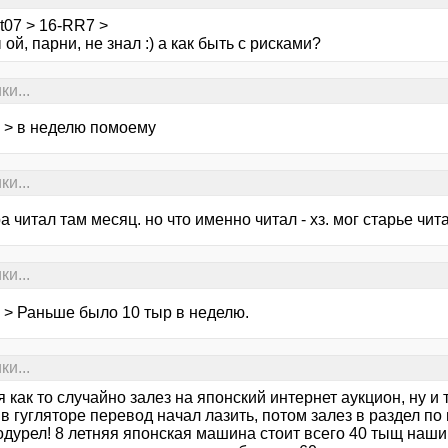
ot07 > 16-RR7 >
 ой, парни, не знал :) а как быть с рисками?
ки...
 > в неделю помоему
ки...
ра читал там месяц. но что именно читал - хз. мог старье чита
ки...
 > Раньше было 10 тыр в неделю.
ки...
я как то случайно залез на японский интернет аукцион, ну и 
в гугляторе перевод начал лазить, потом залез в раздел по
 одурел! 8 летняя японская машина стоит всего 40 тыщ наш