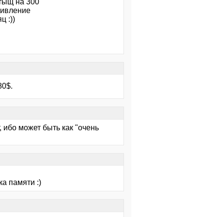
 тыщ на 300
дивление
 :))
80$.
, ибо может быть как "очень
а памяти :)