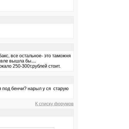
акс, все остальное- это таможня
вле вышла бы....
окало 250-300т.рублей стоит.
ая под бенчи? нарыл у ся старую
К списку форумов