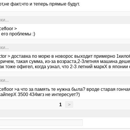
от,не факт,что и теперь прямые будут.
ки...
efloor >
 его проблемы :)
ки...
tor > доставка по морю в новорос выходит примерно 1килоб
ричем, такая сумма, из-за возраста,2-3летняя машина деше
так тоже офигел, когда узнал, что 2-3 летний маркХ в японии 
ки...
efloor >а что за память те нужна была? вроде старая гонч
айперХ 3500 434мгз не интересует?)
1
>