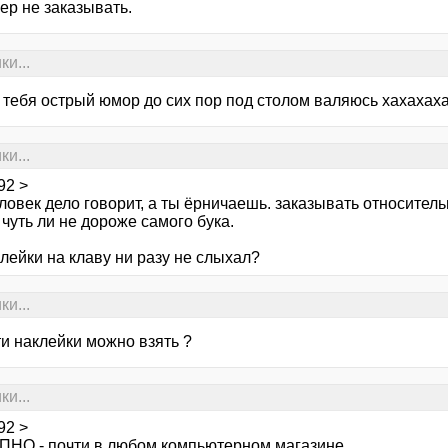
ер не заказывать.
ки...
у тебя острый юмор до сих пор под столом валяюсь хахахах
ки...
92 >
ловек дело говорит, а ты ёрничаешь. заказывать относител
чуть ли не дороже самого бука.
лейки на клаву ни разу не слыхал?
ки...
ти наклейки можно взять ?
ки...
92 >
НО - почти в любом компьютерном магазине