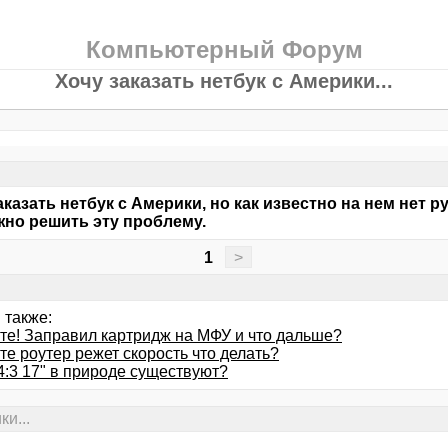
Компьютерный Форум
Хочу заказать нетбук с Америки...
.
аказать нетбук с Америки, но как известно на нем нет р
но решить эту проблему.
1
>
 также:
те! Заправил картридж на МФУ и что дальше?
е роутер режет скорость что делать?
4:3 17" в природе существуют?
ки...