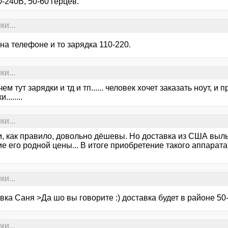
-240В, 50-60 герцев.
ки...
на телефоне и то зарядка 110-220.
ки...
чем тут зарядки и тд и тп...... человек хочет заказать ноут, и 
........
ки...
, как правило, довольно дёшевы. Но доставка из США вылье
е его родной цены... В итоге приобретение такого аппарат
ки...
вка Саня >Да шо вы говорите :) доставка будет в районе 50
ки...