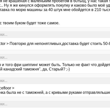
ая не крашеная с маленьким пробегом в 60тыщ, у нас такая
... Ну я же кинулся оформлять покупку и каково было моё у
тавка по морю машины за 40 штук мне обойдется в 210 тысяц
с твоим буком будет тоже самое.
ки...
tor > Повторю для непонятливых,доставка будет стоить 50-
ки...
 и того фри шиппинг может быть. Только не факт что дойдет
 канадский таможня", да, Старый? ;-)
ки...
efloor >
чка была не с таможней, а с кривыми руками отправляльшик
ки...