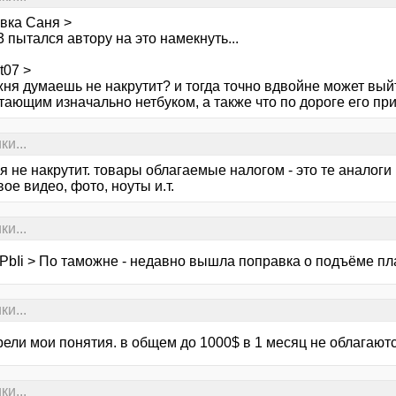
явка Саня >
.3 пытался автору на это намекнуть...
t07 >
ня думаешь не накрутит? и тогда точно вдвойне может выйти
ающим изначально нетбуком, а также что по дороге его при
ки...
 не накрутит. товары облагаемые налогом - это те аналоги
е видео, фото, ноуты и.т.
ки...
bIi > По таможне - недавно вышла поправка о подъёме план
ки...
рели мои понятия. в общем до 1000$ в 1 месяц не облагают
ки...