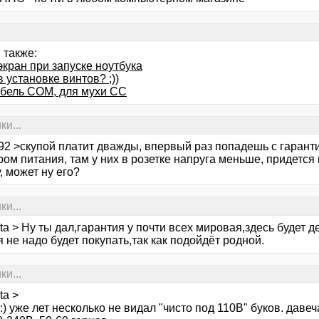
 также:
кран при запуске ноутбука
 установке винтов? ;))
абель СОМ, для мухи СС
ки...
92 >скупой платит дважды, впервый раз попадешь с гарантие
ом питания, там у них в розетке напруга меньше, придется
, может ну его?
ки...
ta > Ну ты дал,гарантия у почти всех мировая,здесь будет 
 не надо будет покупать,так как подойдёт родной.
ки...
ta >
) уже лет несколько не видал "чисто под 110В" буков. давеч