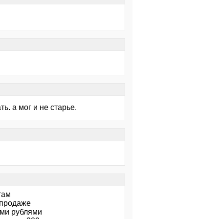
ть. а мог и не старье.
там
 продаже
ими рублями