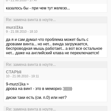
8 - 21.08.2010 - 17:47
казалось бы - при чем тут железо...
Re: замена винта в ноуте...
murzi1ka
9 - 21.08.2010 - 18:10
да я и сам думал что проблема может быть с
дровами винта... но нет... винда загружается,
беспроводная мышь работает... а вот все остальное
нет... даже на английский клава не переключается!
Re: замена винта в ноуте...
CTAPbIi
10 - 21.08.2010 - 19:11
9-murzi1ka >
дрова на винт - это в мемориз :)))))))
диски таки есть (см. п.0) или нет?
Re: замена винта в ноуте...