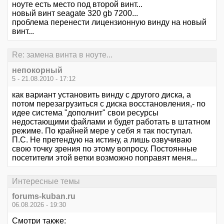
ноуте есть место под второй винт...
новый винт seagate 320 gb 7200...
проблема перенести лицензионную винду на новый
винт...
Re: замена винта в ноуте...
непокорный
5 - 21.08.2010 - 17:12
как вариант установить винду с другого диска, а
потом перезагрузиться с диска восстановления,- по
идее система "дополнит" свои ресурсы
недостающими файлами и будет работать в штатном
режиме. По крайней мере у себя я так поступал.
П.С. Не претендую на истину, а лишь озвучиваю
свою точку зрения по этому вопросу. Постоянные
посетители этой ветки возможно поправят меня...
Интересные темы
forums-kuban.ru
06.08.2026 - 19:30
Смотри также: