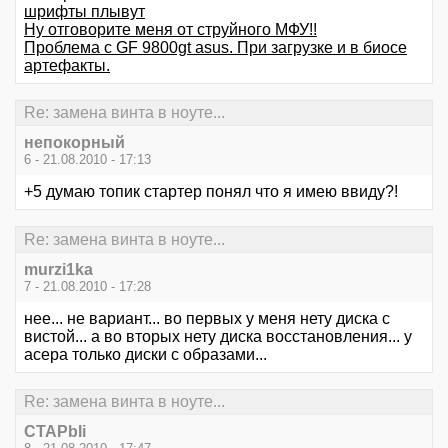
шрифты плывут
Ну отговорите меня от струйного МФУ!!
Проблема с GF 9800gt asus. При загрузке и в биосе
артефакты.
Re: замена винта в ноуте...
непокорный
6 - 21.08.2010 - 17:13
+5 думаю топик стартер понял что я имею ввиду?!
Re: замена винта в ноуте...
murzi1ka
7 - 21.08.2010 - 17:28
нее... не вариант... во первых у меня нету диска с
вистой... а во вторых нету диска восстановления... у
асера только диски с образами...
Re: замена винта в ноуте...
CTAPbIi