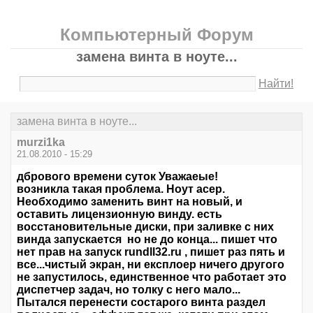
Компьютерный Форум
замена винта в ноуте...
Найти!
замена винта в ноуте...
murzi1ka
21.08.2010 - 15:29
дбрового времени суток Уважаеые!
возникла такая проблема. Ноут асер.
Необходимо заменить винт на новый, и
оставить лицензионную винду. есть
восстановительные диски, при заливке с них
винда запускается но не до конца... пишет что
нет прав на запуск rundll32.ru , пишет раз пять и
все...чистый экран, ни експлоер ничего другого
не запустилось, единственное что работает это
диспетчер задач, но толку с него мало...
Пытался перенести состарого винта раздел