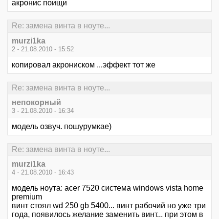
акронис поищи
Re: замена винта в ноуте...
murzi1ka
2 - 21.08.2010 - 15:52
копировал акрониском ...эффект тот же
Re: замена винта в ноуте...
непокорный
3 - 21.08.2010 - 16:34
модель озвуч. пошурумкае)
Re: замена винта в ноуте...
murzi1ka
4 - 21.08.2010 - 16:43
модель ноута: acer 7520 система windows vista home
premium
винт стоял wd 250 gb 5400... винт рабочий но уже три
года, появилось желание заменить винт... при этом в