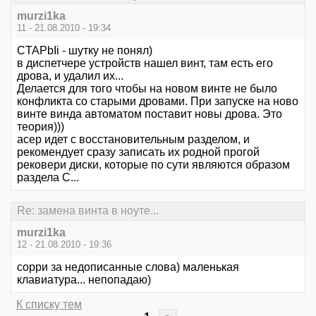
murzi1ka
11 - 21.08.2010 - 19:34
CTAPbIi - шутку не понял)
в диспетчере устройств нашел винт, там есть его
дрова, и удалил их...
Делается для того чтобы на новом винте не было
конфликта со старыми дровами. При запуске на ново
винте винда автоматом поставит новы дрова. Это
теория)))
асер идет с восстановительным разделом, и
рекомендует сразу записать их родной прогой
рековери диски, которые по сути являются образом
раздела С...
Re: замена винта в ноуте...
murzi1ka
12 - 21.08.2010 - 19:36
сорри за недописанные слова) маленькая
клавиатура... непопадаю)
К списку тем