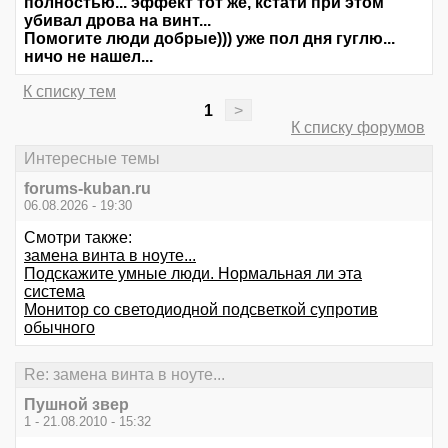
полностью... эффект тот же, кстати при этом
убивал дрова на винт...
Помогите люди добрые))) уже пол дня гуглю...
ничо не нашел...
К списку тем
1
>
К списку форумов
Интересные темы
forums-kuban.ru
06.08.2026 - 19:30
Смотри также:
замена винта в ноуте...
Подскажите умные люди. Нормальная ли эта
система
Монитор со светодиодной подсветкой супротив
обычного
Re: замена винта в ноуте...
Пушной звер
1 - 21.08.2010 - 15:32