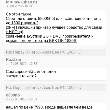
forums-kuban.ru
08.08.2026 - 18:41
Смотри также:
Стоит ли ставить 8800GTS или всёж новоё что нить
до 1800 р купить?
[0FF] Глючащий принтер лучшее средство для связи
с НЛО =))
сравнение акустики 2.0 + DVD проигрывателя и
домашнего кинотеатра BBK DK 1830SI
Re: Первый Нетбук Asus Eee PC 1000HD
RazZzor
1 - 21.08.2010 - 12:33
Сам спросил@сам ответил
заходил то чего?
Re: Первый Нетбук Asus Eee PC 1000HD
o680no
2 - 21.08.2010 - 12:39
нашел по цене 7990, вроде дешевле чем везде.