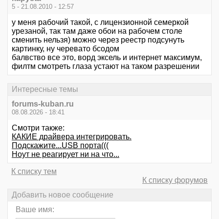
5 - 21.08.2010 - 12:57
у меня рабочий такой, с лицензионной семеркой
урезаной, так там даже обои на рабочем столе
сменить нельзя) можно через реестр подсунуть
картинку, ну черевато бсодом
балвство все это, ворд эксель и интернет максимум,
филтм смотреть глаза устают на таком разрешении
Интересные темы
forums-kuban.ru
08.08.2026 - 18:41
Смотри также:
КАКИЕ драйвера интегрировать.
Подскажите...USB порта(((
Ноут не реагирует ни на что...
К списку тем
К списку форумов
Добавить новое сообщение
Ваше имя: