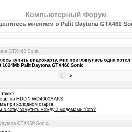
Компьютерный Форум
делитесь мнением о Palit Daytona GTX460 Son
tona GTX460 Sonic.
юсь купить видеокарту, мне приглянулась одна хотел
 1024Mb Palit Daytona GTX460 Sonic
1
>
 также:
пецы по HDD ? WD4000AAKS
ма при холодном старте!
ьно сетку замутить между 2 модемами Yota?
Daytona GTX460 Sonic.