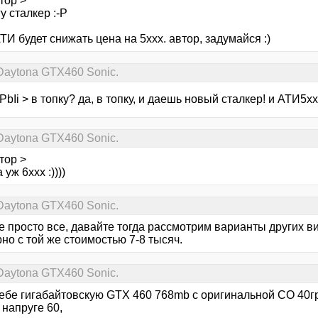
тор >
 сталкер :-Р
ТИ будет снижать цена на 5ххх. автор, задумайся :)
Daytona GTX460 Sonic.
bIi > в топку? да, в топку, и даешь новый сталкер! и АТИ5х
Daytona GTX460 Sonic.
тор >
 уж 6ххх :))))
Daytona GTX460 Sonic.
е просто все, давайте тогда рассмотрим варианты других в
но с той же стоимостью 7-8 тысяч.
Daytona GTX460 Sonic.
ебе гигабайтовскую GTX 460 768mb с оригинальной СО 40гра
 напруге 60,