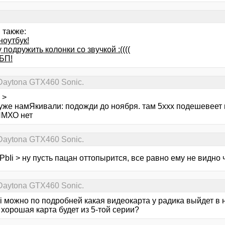
 также:
ноутбук!
 подружить колонки со звучкой :((((
БП!
Daytona GTX460 Sonic.
o >
 уже намЯкивали: подожди до ноября. там 5ххх подешевеет 
ИМХО нет
Daytona GTX460 Sonic.
bIi > ну пусть пацан оттопырится, все равно ему не видно ч
Daytona GTX460 Sonic.
 можно по подробней какая видеокарта у радика выйдет в 
 хорошая карта будет из 5-той серии?