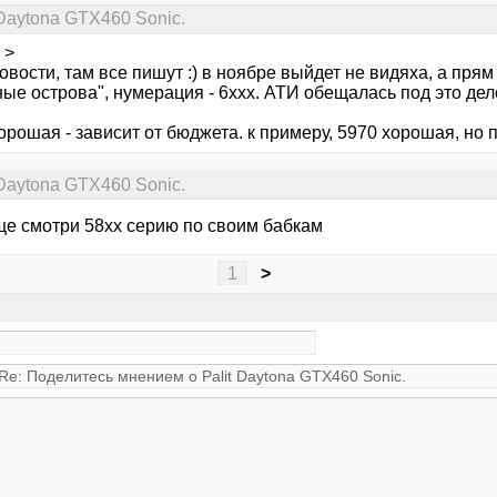
Daytona GTX460 Sonic.
o >
овости, там все пишут :) в ноябре выйдет не видяха, а пря
ые острова", нумерация - 6ххх. АТИ обещалась под это дело
орошая - зависит от бюджета. к примеру, 5970 хорошая, но п
Daytona GTX460 Sonic.
ще смотри 58хх серию по своим бабкам
1
>