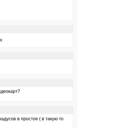
хх
идеокарт?
дусов в простое ( в такую то