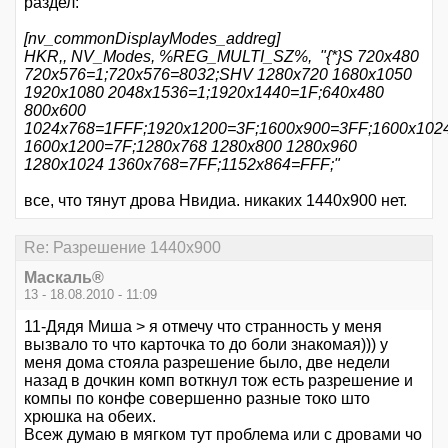
раздел:
[nv_commonDisplayModes_addreg]
HKR,, NV_Modes, %REG_MULTI_SZ%, "{*}S 720x480
720x576=1;720x576=8032;SHV 1280x720 1680x1050
1920x1080 2048x1536=1;1920x1440=1F;640x480
800x600
1024x768=1FFF;1920x1200=3F;1600x900=3FF;1600x102
1600x1200=7F;1280x768 1280x800 1280x960
1280x1024 1360x768=7FF;1152x864=FFF;"
все, что тянут дрова Нвидиа. никаких 1440х900 нет.
Re: Разрешение 1440х900
Маскаль®
13 - 18.08.2010 - 11:09
11-Дядя Миша > я отмечу что странность у меня
вызвало то что карточка то до боли знакомая))) у
меня дома стояла разрешение было, две недели
назад в дочкин комп воткнул тож есть разрешение и
компы по конфе совершенно разные токо што
хрюшка на обеих.
Всеж думаю в мягком тут проблема или с дровами чо