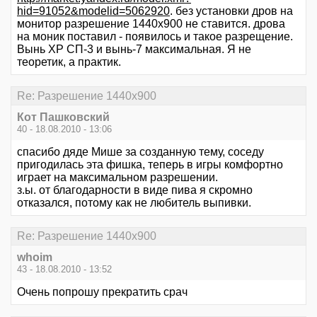
hid=91052&modelid=5062920
. без установки дров на
монитор разрешение 1440х900 не ставится. дрова
на моник поставил - появилось и такое разрещение.
Вынь ХР СП-3 и вынь-7 максимальная. Я не
теоретик, а практик.
Re: Разрешение 1440х900
Кот Пашковский
40 - 18.08.2010 - 13:06
спасибо дяде Мише за созданную тему, соседу
пригодилась эта фишка, теперь в игры комфортно
играет на максимальном разрешении.
з.ы. от благодарности в виде пива я скромно
отказался, потому как не любитель выпивки.
Re: Разрешение 1440х900
whoim
43 - 18.08.2010 - 13:52
Очень попрошу прекратить срач