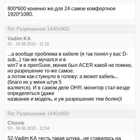
800*600 конечно же.для 24 самое комфортное
1920*1080.
Re: Разрешение 1440х900
Vadim KA
52 - 19.08.2010 - 11:20
...а вообще проблема в кабеле (я так понял у вас D-
sub...) так-же мучался и в
win7 и в openSuse, моник был ACER какой не помню,
но разрешение то-же самое.
а потом как-стукнуло в голову: а может кабель...
(благо их у меня штук 5
валяется). И в самом деле ОН!!!. монитор стал везде
определяться (даже
название и модель, и уж разрешение тем более)!
Re: Разрешение 1440х900
Chuvis
53 - 19.08.2010 - 12:54
52-Vadim KA >есть такая штука...не ставилось на