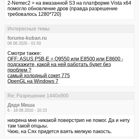
2-Nemec2 > на вмазанной S3 на платформе Vista x64
помогло обновление дров (правда разрешение
требовалось 1280*720)
Интересные темы
forums-kuban.ru
08.08.2026 - 01:50
Смотри также:
OFF: ASUS P5B-E = Q9550 или E8500 или Е8600 -
подскажите, какой на ней работать будет без
проблем ?
самый холодный сокет 775
OpenGL на Windows 7
Re: Разрешение 1440х900
Дядя Миша
6 - 18.08.2010 - 10:23
нихрена мне никакой поверстрип не помог. Да и нету
там такой опцыы.
Чюю, на Сях придется ваять мелкую пакость.