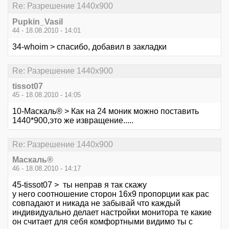
Re: Разрешение 1440х900
Pupkin_Vasil
44 - 18.08.2010 - 14:01
34-whoim > спасибо, добавил в закладки
Re: Разрешение 1440х900
tissot07
45 - 18.08.2010 - 14:05
10-Маскаль® > Как на 24 моник можно поставить
1440*900,это же извращение.....
Re: Разрешение 1440х900
Маскаль®
46 - 18.08.2010 - 14:17
45-tissot07 > ты неправ я так скажу
у него соотношение сторон 16х9 пропорции как рас
совпадают и никада не забывай что каждый
индивидуально делает настройки монитора те какие
он считает для себя комфортными видимо ты с