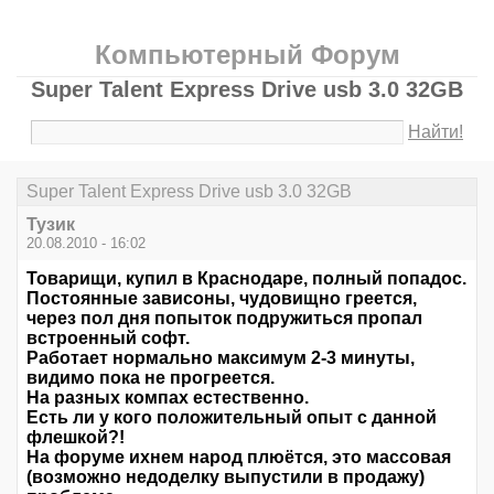
Компьютерный Форум
Super Talent Express Drive usb 3.0 32GB
Найти!
Super Talent Express Drive usb 3.0 32GB
Тузик
20.08.2010 - 16:02
Товарищи, купил в Краснодаре, полный попадос.
Постоянные зависоны, чудовищно греется,
через пол дня попыток подружиться пропал
встроенный софт.
Работает нормально максимум 2-3 минуты,
видимо пока не прогреется.
На разных компах естественно.
Есть ли у кого положительный опыт с данной
флешкой?!
На форуме ихнем народ плюётся, это массовая
(возможно недоделку выпустили в продажу)