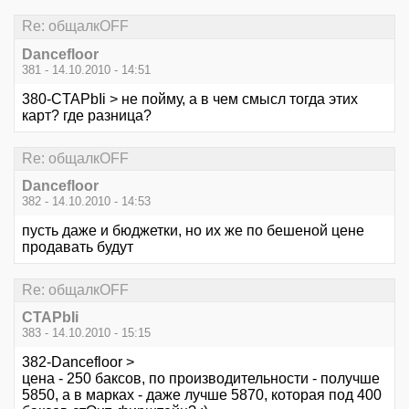
Re: общалкOFF
Dancefloor
381 - 14.10.2010 - 14:51
380-CTAPbIi > не пойму, а в чем смысл тогда этих
карт? где разница?
Re: общалкOFF
Dancefloor
382 - 14.10.2010 - 14:53
пусть даже и бюджетки, но их же по бешеной цене
продавать будут
Re: общалкOFF
CTAPbIi
383 - 14.10.2010 - 15:15
382-Dancefloor >
цена - 250 баксов, по производительности - получше
5850, а в марках - даже лучше 5870, которая под 400