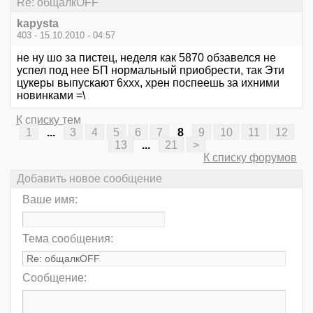
Re: общалкOFF
kapysta
403 - 15.10.2010 - 04:57
не ну шо за пистец, неделя как 5870 обзавелся не
успел под нее БП нормальный приобрести, так Эти
цукеры выпускают 6ххх, хрен поспеешь за ихними
новинками =\
К списку тем
1
...
3
4
5
6
7
8
9
10
11
12
13
...
21
>
К списку форумов
Добавить новое сообщение
Ваше имя:
Тема сообщения:
Сообщение: