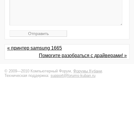
« принтер samsung 1665
Помогите разобраться с драйверами! »
© 2009—2010 Компьютерный Форум,
Форумы Кубани
.
Техническая поддержка:
support@forums-kuban.ru