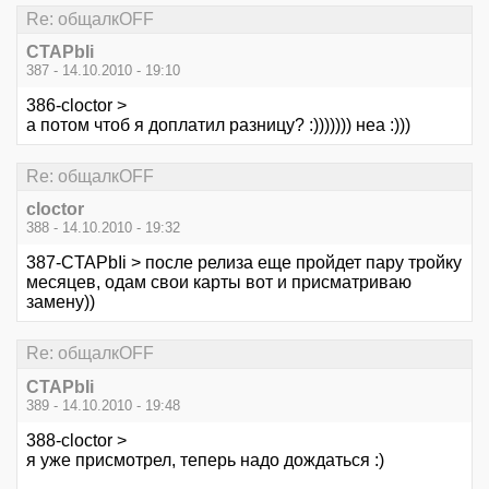
Re: общалкOFF
CTAPbIi
387 - 14.10.2010 - 19:10
386-cloctor >
а потом чтоб я доплатил разницу? :))))))) неа :)))
Re: общалкOFF
cloctor
388 - 14.10.2010 - 19:32
387-CTAPbIi > после релиза еще пройдет пару тройку
месяцев, одам свои карты вот и присматриваю
замену))
Re: общалкOFF
CTAPbIi
389 - 14.10.2010 - 19:48
388-cloctor >
я уже присмотрел, теперь надо дождаться :)