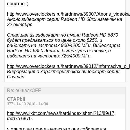
понятно :)
http://www.overclockers.ru/hardnews/39007/Anons_video
Анонс видеокарт серии Radeon HD 68xx намечен на
22 октября
Старшая из видеокарт по имени Radeon HD 6870
будет предлагаться по цене около $250, и
работать на частотах 900/4200 МГц. Видеокарта
Radeon HD 6850 должна быть чуть дешевле, и
работать на частотах 725/4000 МГц.
http://www.overclockers.ru/hardnews/39012/Informaciya_o_
Информация о характеристиках видеокарт серии
Cayman
Re: общалкOFF
CTAPbIi
377 - 14.10.2010 - 14:34
http://www.ixbt.com/news/hard/index.shtml?13/89/17
фотка 6870.
я одного не понял - через что они собираются