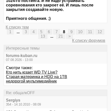
1024-го постинга. И не надо устраивать
соревнования кто закроет её. И лишь после
закрытия создавайте новую.
Приятного общения. ;)
К списку тем
1
...
3
4
5
6
7
8
9
10
11
12
13
...
21
>
К списку форумов
Интересные темы
forums-kuban.ru
07.08.2026 - 13:00
Смотри также:
Кто нить юзает WD TV Live?
Старая материнка и HDD на 1TB
недорогой мультимедийник
Re: общалкOFF
Sergiys
354 - 14.10.2010 - 08:09