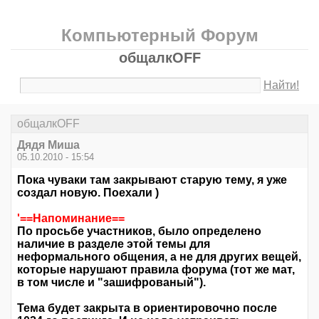
Компьютерный Форум
общалкOFF
Найти!
общалкOFF
Дядя Миша
05.10.2010 - 15:54
Пока чуваки там закрывают старую тему, я уже
создал новую. Поехали )
'==Напоминание==
По просьбе участников, было определено
наличие в разделе этой темы для
неформального
общения
, а не для других вещей,
которые нарушают правила форума (тот же мат,
в том числе и "зашифрованый").
Тема будет закрыта в ориентировочно после