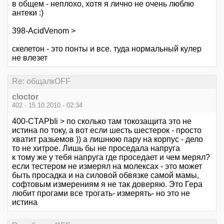
в общем - неплохо, хотя я лично не очень люблю
антеки :)
398-AcidVenom >
скелетон - это понты и все. туда нормальный кулер
не влезет
Re: общалкOFF
cloctor
402 - 15.10.2010 - 02:34
400-CTAPbIi > по сколько там токозащита это не
истина по току, а вот если шесть шестерок - просто
хватит разьемов )) а лишнюю пару на корпус - дело
то не хитрое. Лишь бы не проседала напруга
к тому же у тебя напруга где проседает и чем мерял?
если тестером не измерял на молексах - это может
быть просадка и на силовой обвязке самой мамы,
софтовым измерениям я не так доверяю. Это Гера
любит прогами все трогать- измерять- но это не
истина