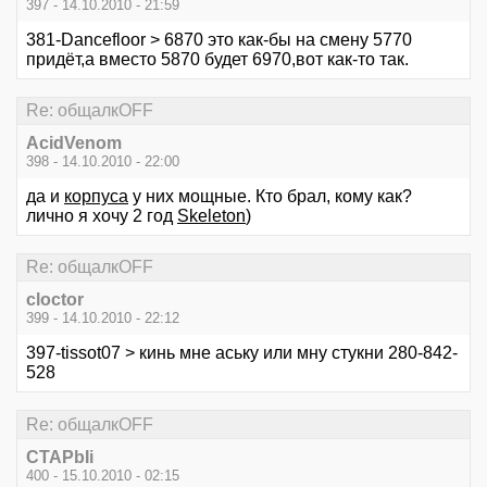
397 - 14.10.2010 - 21:59
381-Dancefloor > 6870 это как-бы на смену 5770
придёт,а вместо 5870 будет 6970,вот как-то так.
Re: общалкOFF
AcidVenom
398 - 14.10.2010 - 22:00
да и
корпуса
у них мощные. Кто брал, кому как?
лично я хочу 2 год
Skeleton
)
Re: общалкOFF
cloctor
399 - 14.10.2010 - 22:12
397-tissot07 > кинь мне аську или мну стукни 280-842-
528
Re: общалкOFF
CTAPbIi
400 - 15.10.2010 - 02:15