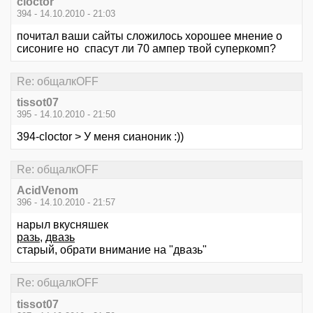
cloctor
394 - 14.10.2010 - 21:03
почитал ваши сайты сложилось хорошее мнение о
сисониге но спасут ли 70 ампер твой суперкомп?
Re: общалкOFF
tissot07
395 - 14.10.2010 - 21:50
394-cloctor > У меня сианоник :))
Re: общалкOFF
AcidVenom
396 - 14.10.2010 - 21:57
нарыл вкусняшек
разь
,
двазь
старый, обрати внимание на "двазь"
Re: общалкOFF
tissot07