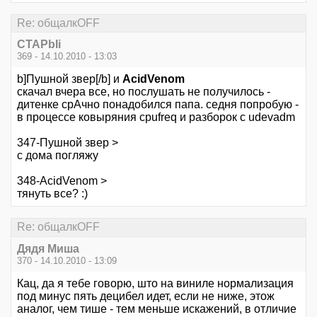
Re: общалкOFF
CTAPbIi
369 - 14.10.2010 - 13:03
b]Пушной звер[/b] и
AcidVenom
скачал вчера все, но послушать не получилось -
дитенке срАчно понадобился папа. седня попробую -
в процессе ковыряния cpufreq и разборок с udevadm
347-Пушной звер >
с дома погляжу
348-AcidVenom >
тянуть все? :)
Re: общалкOFF
Дядя Миша
370 - 14.10.2010 - 13:09
Кац, да я тебе говорю, што на виниле нормализация
под минус пять децибел идет, если не ниже, этож
аналог, чем тише - тем меньше искажений, в отличие