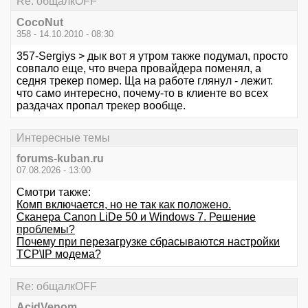
Re: общалкOFF
CocoNut
358 - 14.10.2010 - 08:30
357-Sergiys > дык вот я утром также подумал, просто
совпало еще, что вчера провайдера поменял, а
седня трекер помер. Ща на работе глянул - лежит.
что само интересно, почему-то в клиенте во всех
раздачах пропал трекер вообще.
Интересные темы
forums-kuban.ru
07.08.2026 - 13:00
Смотри также:
Комп включается, но не так как положено.
Сканера Canon LiDe 50 и Windows 7. Решение
проблемы?
Почему при перезагрузке сбрасываются настройки
TCP\IP модема?
Re: общалкOFF
AcidVenom