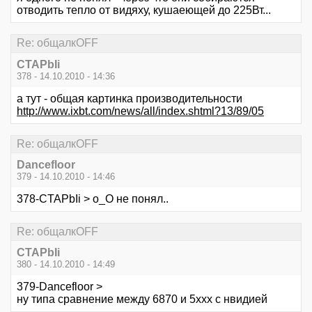
отводить тепло от видяху, кушаеющей до 225Вт...
Re: общалкOFF
CTAPbIi
378 - 14.10.2010 - 14:36
а тут - общая картинка производительности
http://www.ixbt.com/news/all/index.shtml?13/89/05
Re: общалкOFF
Dancefloor
379 - 14.10.2010 - 14:46
378-CTAPbIi > о_О не понял..
Re: общалкOFF
CTAPbIi
380 - 14.10.2010 - 14:49
379-Dancefloor >
ну типа сравнение между 6870 и 5ххх с нвидией