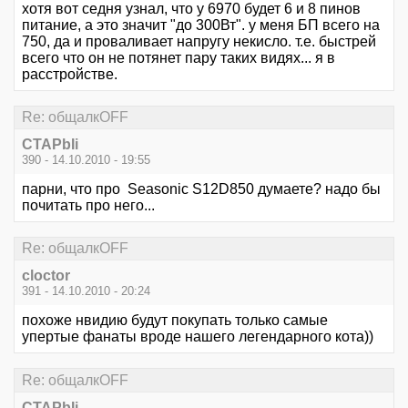
хотя вот седня узнал, что у 6970 будет 6 и 8 пинов
питание, а это значит "до 300Вт". у меня БП всего на
750, да и проваливает напругу некисло. т.е. быстрей
всего что он не потянет пару таких видях... я в
расстройстве.
Re: общалкOFF
CTAPbIi
390 - 14.10.2010 - 19:55
парни, что про Seasonic S12D850 думаете? надо бы
почитать про него...
Re: общалкOFF
cloctor
391 - 14.10.2010 - 20:24
похоже нвидию будут покупать только самые
упертые фанаты вроде нашего легендарного кота))
Re: общалкOFF
CTAPbIi