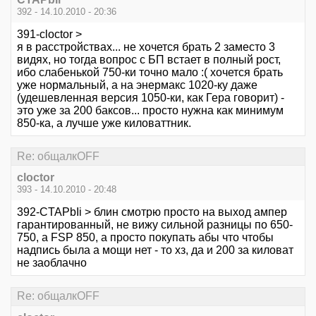
392 - 14.10.2010 - 20:36
391-cloctor >
я в расстройствах... не хочется брать 2 заместо 3
видях, но тогда вопрос с БП встает в полный рост,
ибо слабенькой 750-ки точно мало :( хочется брать
уже нормальный, а на энермакс 1020-ку даже
(удешевленная версия 1050-ки, как Гера говорит) -
это уже за 200 баксов... просто нужна как минимум
850-ка, а лучше уже киловаттник.
Re: общалкOFF
cloctor
393 - 14.10.2010 - 20:48
392-CTAPbIi > блин смотрю просто на выход ампер
гарантированный, не вижу сильной разницы по 650-
750, а FSP 850, а просто покупать абы что чтобы
надпись была а мощи нет - то хз, да и 200 за киловат
не заоблачно
Re: общалкOFF