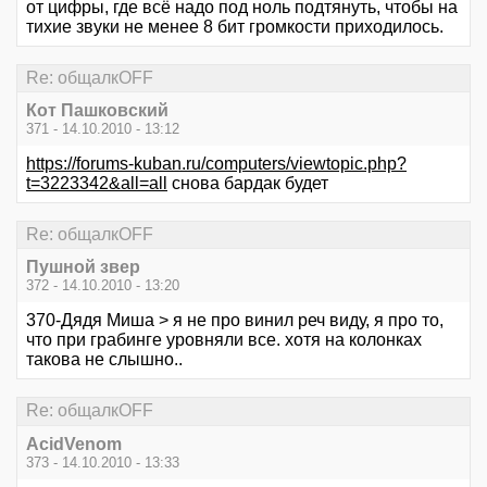
от цифры, где всё надо под ноль подтянуть, чтобы на
тихие звуки не менее 8 бит громкости приходилось.
Re: общалкOFF
Кот Пашковский
371 - 14.10.2010 - 13:12
https://forums-kuban.ru/computers/viewtopic.php?
t=3223342&all=all
снова бардак будет
Re: общалкOFF
Пушной звер
372 - 14.10.2010 - 13:20
370-Дядя Миша > я не про винил реч виду, я про то,
что при грабинге уровняли все. хотя на колонках
такова не слышно..
Re: общалкOFF
AcidVenom
373 - 14.10.2010 - 13:33