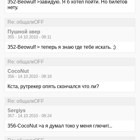
352-Beowulf >завидую. Я б хотел пойти. Но билетов
нету.
Re: общалкOFF
Пушной звер
355 - 14.10.2010 - 08:11
352-Beowulf > теперь я знаю где тебе искать. ;)
Re: общалкOFF
CocoNut
356 - 14.10.2010 - 08:18
Кста, рутрекер опять скончался что ли?
Re: общалкOFF
Sergiys
357 - 14.10.2010 - 08:24
356-CocoNut >а я думал токо у меня глючит...