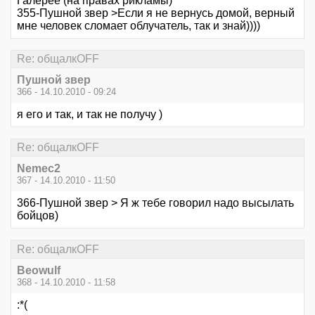
Галерее (на правах рикламы)
355-Пушной звер >Если я не вернусь домой, верный
мне человек сломает облучатель, так и знай))))
Re: общалкOFF
Пушной звер
366 - 14.10.2010 - 09:24
я его и так, и так не получу )
Re: общалкOFF
Nemec2
367 - 14.10.2010 - 11:50
366-Пушной звер > Я ж тебе говорил надо высылать
бойцов)
Re: общалкOFF
Beowulf
368 - 14.10.2010 - 11:58
:*(