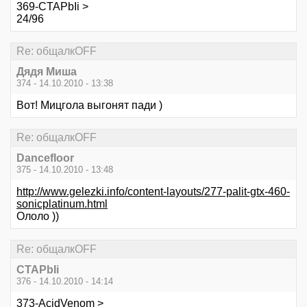
369-CTAPbIi >
24/96
Re: общалкOFF
Дядя Миша
374 - 14.10.2010 - 13:38
Вот! Мицгола выгонят пади )
Re: общалкOFF
Dancefloor
375 - 14.10.2010 - 13:48
http://www.gelezki.info/content-layouts/277-palit-gtx-460-
sonicplatinum.html
Ололо ))
Re: общалкOFF
CTAPbIi
376 - 14.10.2010 - 14:14
373-AcidVenom >