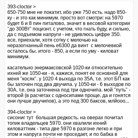
393-cloctor >
650-750 мне не покатит, ибо уже 750 есть. надо 850-
ку - и это как минимум. просто вот смотри: на 5970
будет 6 и 8 пин питалово, значит в весовой категории
"до 300Вт" поциэнт. с учетом, что гнать буду, и сильно,
да с подъемом напруги - не удивлюсь цифре 350.
все, приехали, хотя сотку с мелочью на
неразогнанный пень е6300 да винт с мелочевкой
осталось бы. итого - 850, а если по уму - киловат
минимум.
касательно энермаксовской 1020-ки относительно
ихней же 1050-ки - я, кажися, понят ее основной для
меня "косяк". у 1020 4 выхода по 35А, т.е. этот БП как
бы заточен под два двучипа. у 1050-ки - 6 выходов по
30А, т.е. она заточнена под три одночипа. мой "путь" -
второй (в расчетах с односипами проще, да и гонятся
они лучше двучипов), а это под 300 баксов, млйооо...
394-cloctor >
сисониг тут большая редкость. на оверах почитал
топик владельцев 5970. они хвалили ихний
киловаттник - типа две 5970 в разгоне легко и при
этом и напруга почти не проседает, и по бабка в