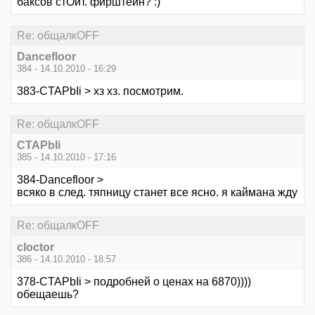
баксов стОит. фирштейн? :)
Re: общалкOFF
Dancefloor
384 - 14.10.2010 - 16:29
383-CTAPbIi > хз хз. посмотрим.
Re: общалкOFF
CTAPbIi
385 - 14.10.2010 - 17:16
384-Dancefloor >
всяко в след. тяпницу станет все ясно. я каймана жду
Re: общалкOFF
cloctor
386 - 14.10.2010 - 18:57
378-CTAPbIi > подробней о ценах на 6870))))
обещаешь?