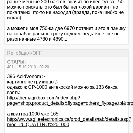
рашке меньше 200 баксов, значит по идее тут за 150
можно поискать. это был бы неплохой вариант, но
пока таких что-то не находил (правда, пока шибко не
искал).
а может и моя 750-ка две 6970 потянет и это я панику
на корабле раньше сроку поднял, ведь тянет же он
разогнанные 4780 и 4890...
Re: общалкOFF
CTAPbIi
401 - 15.10.2010 - 02:20
396-AcidVenom >
картинго не грузиццо ;)
однако ж СР-1000 антекоский можно за 133 бакса
взять:
http://themagikbox.com/index.php?
page=shop.product_details&flypage=others_flypage.tpl&p
а кваттра 1000 уже 165:
http://www.agileelectronics.ca/prod_details/tab/details.asp?
prod_id=QUATTRO%201000