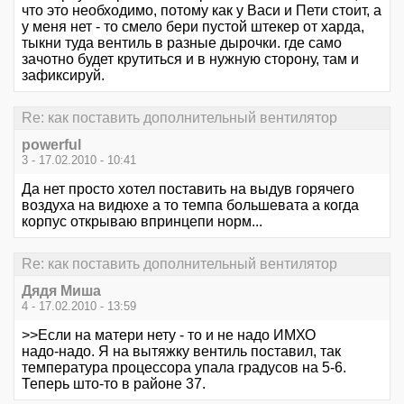
что это необходимо, потому как у Васи и Пети стоит, а
у меня нет - то смело бери пустой штекер от харда,
тыкни туда вентиль в разные дырочки. где само
зачотно будет крутиться и в нужную сторону, там и
зафиксируй.
Re: как поставить дополнительный вентилятор
powerful
3 - 17.02.2010 - 10:41
Да нет просто хотел поставить на выдув горячего
воздуха на видюхе а то темпа большевата а когда
корпус открываю впринцепи норм...
Re: как поставить дополнительный вентилятор
Дядя Миша
4 - 17.02.2010 - 13:59
>>Если на матери нету - то и не надо ИМХО
надо-надо. Я на вытяжку вентиль поставил, так
температура процессора упала градусов на 5-6.
Теперь што-то в районе 37.