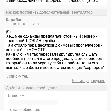
зашибись... лично я так сделал.. пылесос еще тот..
Re: как поставить дополнительный вентилятор
Карабас
10 - 18.02.2010 - 12:01
(9)
Хе... мне однажды предлагали стоечный сервер -
толщиной 1 (ОДИН!) дюйм
Там стояло пара десятков дюймовых пропеллеров -
вот это был МОНСТР!
Как включили так перестали друг другна слышать...
вообщем прогнал я этого продавалу с его сервером,
который он то ли украл у себя на работе то ли его
выгнали с работы вместе с этим воющим "сервером"
К списку тем
К списку форумов
Добавить новое сообщение
Ваше имя:
Тема сообщения: