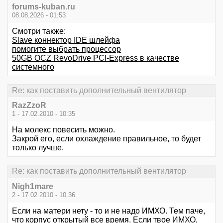
forums-kuban.ru
08.08.2026 - 01:53
Смотри также:
Slave коннектор IDE шлейфа
помогите выбрать процессор
50GB OCZ RevoDrive PCI-Express в качестве
системного
Re: как поставить дополнительный вентилятор
RazZzoR
1 - 17.02.2010 - 10:35
На молекс повесить можно.
Закрой его, если охлаждение правильное, то будет
только лучше.
Re: как поставить дополнительный вентилятор
Nigh1mare
2 - 17.02.2010 - 10:36
Если на матери нету - то и не надо ИМХО. Тем паче,
что корпус открытый все время. Если твое ИМХО,