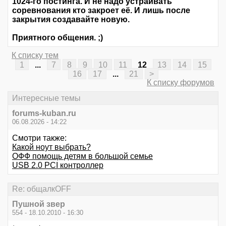
1024-го постинга. И не надо устраивать
соревнования кто закроет её. И лишь после
закрытия создавайте новую.
Приятного общения. ;)
К списку тем
1
...
7
8
9
10
11
12
13
14
15
16
17
...
21
>
К списку форумов
Интересные темы
forums-kuban.ru
06.08.2026 - 14:22
Смотри также:
Какой ноут выбрать?
ОФФ помощь детям в большой семье
USB 2.0 PCI контроллер
Re: общалкOFF
Пушной звер
554 - 18.10.2010 - 16:30