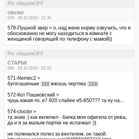
Re: общалкOFF
cloctor
579 - 18.10.2010 - 21:35
578-Пушной звер > о, над жене норму озвучить, что я
обоснованно не могу находиться в комнате с
женщиной говорящей по телефону с мамой))
Re: общалкOFF
CTAPbIi
580 - 19.10.2010 - 02:25
571-Nemec2 >
бугогашеньки :))))) жжошь чертяка :))))))
572-Кот Пашковский >
чушь какая-то. и7-920 слабее и5-650??? та ну на...
574-cloctor >
та знаю :) как включил - бапка моя офигела от рева,
да и я за малым портки не испачкал :))
не поленился полез за вентилем. он такой: