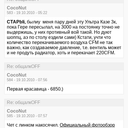
CocoNut
583 - 19.10.2010 - 05:22
CTAPbIi,
былиу меня пару дней эту Ультра Казе 3к,
пока Гере пересылал, на 3000 на постоянку точно не
выдержишь, у них противный вой такой. Но дуют
шоппц, аэ по столу ездили сами) Кстати, учти что
количество перекачиваемого воздуха CFM не так
важно, как создаваемое давление, т.е. вентиль может
и не продуть радиатор, хоть и перекачает 220CFM.
Re: общалкOFF
CocoNut
584 - 19.10.2010 - 07:56
Первая красавица - 6850.)
Re: общалкOFF
CocoNut
585 - 19.10.2010 - 07:57
Чет с линком накосячил.
Официальный фотообзор