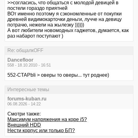
>>согласись, что общаться с молодой девицей в
постели гораздо приятней
ВОт именно поэтому я сэкономленные от покупки
древней видимокарточки деньги, лучче на девицу
потрачю, нежели на жылезку ))))))
А вот любители новомодных гаджетов, думается, как
раз набарот поступают )
Re: общалкOFF
Dancefloor
558 - 18.10.2010 - 16:51
552-CTAPbIi > оверы то оверы... тут роднее)
Интересные темы
forums-kuban.ru
06.08.2026 - 14:22
Смотри также:
Максимум напряжения на коре i5?
Внешний HDD
Нести корпус или только БП?