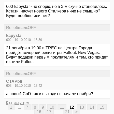
600-kapysta > не спорю, но в 3-м скучно становилось.
Кстати, насчет нового Сталкера ниче не слышно?
Будет вообще или нет?
Re: общалкOFF
kapysta
602 - 19.10.2010 - 13:39
21 октября в 19.00 в TREC на Центре Города
пройдёт вечерний релиз игры Fallout: New Vegas.
Будут подарки первым покупателям и тем, кто придет
в стиле Fallout!
Re: общалкOFF
CTAPbIi
603 - 19.10.2010 - 13:42
а новый CoD так и выходит в начале ноября?
К списку тем
1
...
7
8
9
10
11
12
13
14
15
16
17
...
21
>