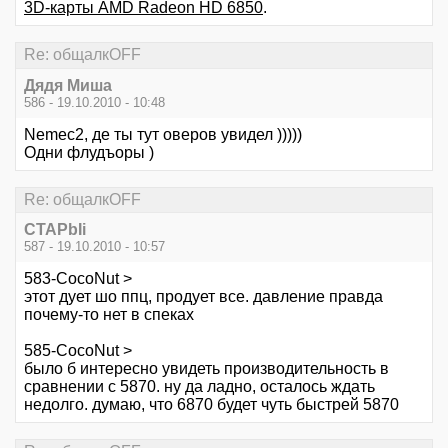
3D-карты AMD Radeon HD 6850
.
Re: общалкOFF
Дядя Миша
586 - 19.10.2010 - 10:48
Nemec2, де ты тут оверов увидел )))))
Одни флудъоры )
Re: общалкOFF
CTAPbIi
587 - 19.10.2010 - 10:57
583-CocoNut >
этот дует шо ппц, продует все. давление правда
почему-то нет в спеках
585-CocoNut >
было б интересно увидеть производительность в
сравнении с 5870. ну да ладно, осталось ждать
недолго. думаю, что 6870 будет чуть быстрей 5870