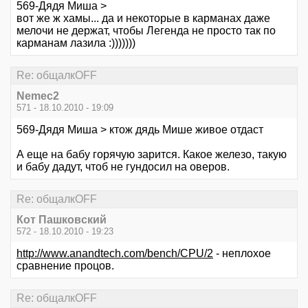
569-Дядя Миша >
вот же ж хамы... да и некоторые в карманах даже
мелочи не держат, чтобы Легенда не просто так по
карманам лазила :)))))))
Re: общалкOFF
Nemec2
571 - 18.10.2010 - 19:09
569-Дядя Миша > ктож дядь Мише живое отдаст
А еще на бабу горячую зарится. Какое железо, такую
и бабу дадут, чтоб не гундосил на оверов.
Re: общалкOFF
Кот Пашковский
572 - 18.10.2010 - 19:23
http://www.anandtech.com/bench/CPU/2
- неплохое
сравнение процов.
Re: общалкOFF