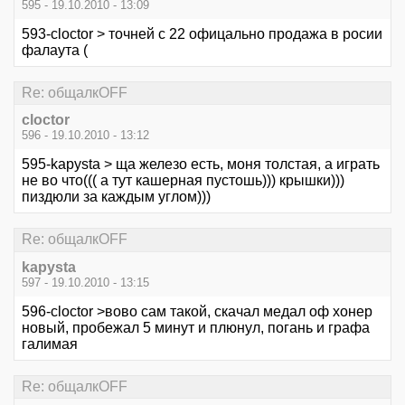
595 - 19.10.2010 - 13:09
593-cloctor > точней с 22 офицально продажа в росии
фалаута (
Re: общалкOFF
cloctor
596 - 19.10.2010 - 13:12
595-kapysta > ща железо есть, моня толстая, а играть
не во что((( а тут кашерная пустошь))) крышки)))
пиздюли за каждым углом)))
Re: общалкOFF
kapysta
597 - 19.10.2010 - 13:15
596-cloctor >вово сам такой, скачал медал оф хонер
новый, пробежал 5 минут и плюнул, погань и графа
галимая
Re: общалкOFF