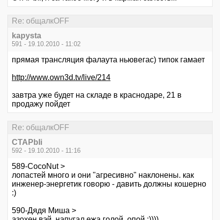
Re: общалкOFF
kapysta
591 - 19.10.2010 - 11:02
прямая трансляция фалаута ньювегас) типок гамает
http://www.own3d.tv/live/214
завтра уже будет на складе в краснодаре, 21 в
продажу пойдет
Re: общалкOFF
CTAPbIi
592 - 19.10.2010 - 11:16
589-CocoNut >
лопастей много и они "агресивно" наклонены. как
инженер-энергетик говорю - давить должны кошерно
:)
590-Дядя Миша >
азохен вэй, напугал ежа голой .опой :))))