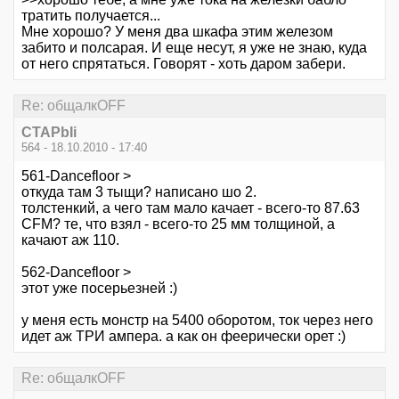
тратить получается...
Мне хорошо? У меня два шкафа этим железом
забито и полсарая. И еще несут, я уже не знаю, куда
от него спрятаться. Говорят - хоть даром забери.
Re: общалкOFF
CTAPbIi
564 - 18.10.2010 - 17:40
561-Dancefloor >
откуда там 3 тыщи? написано шо 2.
толстенкий, а чего там мало качает - всего-то 87.63
CFM? те, что взял - всего-то 25 мм толщиной, а
качают аж 110.
562-Dancefloor >
этот уже посерьезней :)
у меня есть монстр на 5400 оборотом, ток через него
идет аж ТРИ ампера. а как он феерически орет :)
Re: общалкOFF