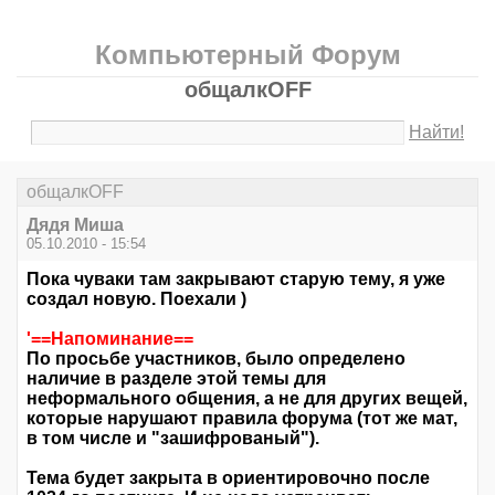
Компьютерный Форум
общалкOFF
Найти!
общалкOFF
Дядя Миша
05.10.2010 - 15:54
Пока чуваки там закрывают старую тему, я уже
создал новую. Поехали )
'==Напоминание==
По просьбе участников, было определено
наличие в разделе этой темы для
неформального
общения
, а не для других вещей,
которые нарушают правила форума (тот же мат,
в том числе и "зашифрованый").
Тема будет закрыта в ориентировочно после