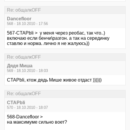
Re: общалкOFF
Dancefloor
568 - 18.10.2010 - 17:56
567-CTAPbIi > у меня через реобас, так что..)
включаю если бенчи\разгон. а так на серединку
ставлю и норма. лично я не жалуюсь))
Re: общалкOFF
Дядя Миша
569 - 18.10.2010 - 18:03
CTAPbIi, ктож дядь Мише живое отдаст ))))))
Re: общалкOFF
CTAPbIi
570 - 18.10.2010 - 18:07
568-Dancefloor >
на максимуме сильно воет?