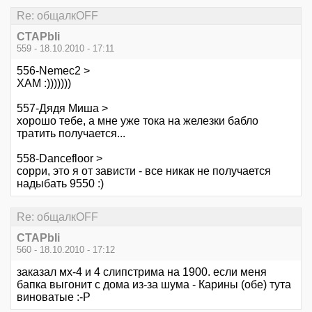
Re: общалкOFF
CTAPbIi
559 - 18.10.2010 - 17:11
556-Nemec2 >
ХАМ :)))))))
557-Дядя Миша >
хорошо тебе, а мне уже тока на железки бабло
тратить получается...
558-Dancefloor >
сорри, это я от зависти - все никак не получается
надыбать 9550 :)
Re: общалкOFF
CTAPbIi
560 - 18.10.2010 - 17:12
заказал мх-4 и 4 слипстрима на 1900. если меня
бапка выгонит с дома из-за шума - Карины (обе) тута
виноватые :-Р