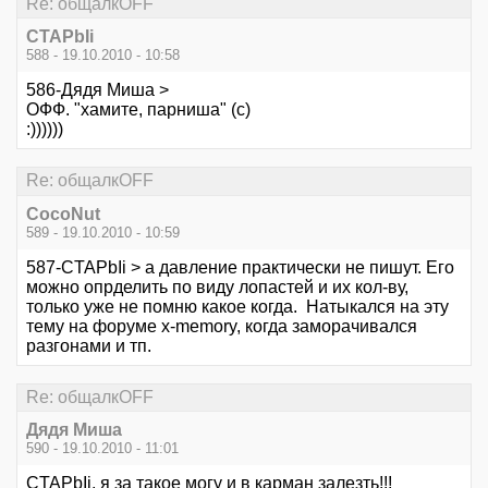
Re: общалкOFF
CTAPbIi
588 - 19.10.2010 - 10:58
586-Дядя Миша >
ОФФ. "хамите, парниша" (с)
:))))))
Re: общалкOFF
CocoNut
589 - 19.10.2010 - 10:59
587-CTAPbIi > а давление практически не пишут. Его
можно опрделить по виду лопастей и их кол-ву,
только уже не помню какое когда. Натыкался на эту
тему на форуме x-memory, когда заморачивался
разгонами и тп.
Re: общалкOFF
Дядя Миша
590 - 19.10.2010 - 11:01
CTAPbIi, я за такое могу и в карман залезть!!!