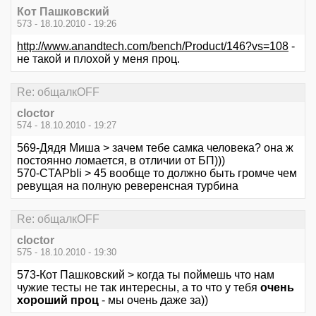
Кот Пашковский
573 - 18.10.2010 - 19:26
http://www.anandtech.com/bench/Product/146?vs=108
-
не такой и плохой у меня проц.
Re: общалкOFF
cloctor
574 - 18.10.2010 - 19:27
569-Дядя Миша > зачем тебе самка человека? она ж
постоянно ломается, в отличии от БП)))
570-CTAPbIi > 45 вообще то должно быть громче чем
ревущая на полную реверенсная турбина
Re: общалкOFF
cloctor
575 - 18.10.2010 - 19:30
573-Кот Пашковский > когда ты поймешь что нам
чужие тесты не так интересны, а то что у тебя
очень
хороший проц
- мы очень даже за))