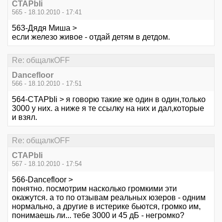
CTAPbIi
565 - 18.10.2010 - 17:41
563-Дядя Миша >
если железо живое - отдай детям в детдом.
Re: общалкOFF
Dancefloor
566 - 18.10.2010 - 17:51
564-CTAPbIi > я говорю такие же один в один,только
3000 у них. а ниже я те ссылку на них и дал,которые
и взял.
Re: общалкOFF
CTAPbIi
567 - 18.10.2010 - 17:54
566-Dancefloor >
понятно. посмотрим насколько громкими эти
окажутся. а то по отзывам реальных юзеров - одним
нормально, а другие в истерике бьются, громко им,
понимаешь ли... тебе 3000 и 45 дБ - негромко?