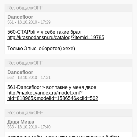
Re: общалкOFF
Dancefloor
561 - 18.10.2010 - 17:29
560-CTAPbIi > я себе такие брал:
http://krasnodar.snr.ru/catalog/?itemid=19785
Только 3 тыс. оборотов) хехе)
Re: общалкOFF
Dancefloor
562 - 18.10.2010 - 17:31
561-Dancefloor > вот такие у меня двое
http://market.yandex.ru/model.xml?
hid=818965&modelid=1586546&clid=502
Re: общалкOFF
Дядя Миша
563 - 18.10.2010 - 17:40
>>хорошо тебе, а мне уже тока на железки бабло