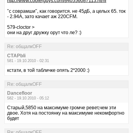
http://www.coolerguys.com/840556087113.html
"с соврамши", как говорится. не 45дБ, а целых 65. ток
- 2.94А, зато качает аж 220CFM.
579-cloctor >
они на друг дружку орут что ле? :)
Re: общалкOFF
CTAPbIi
581 - 19.10.2010 - 02:31
кстати, в той табличке опять 2*2000 :)
Re: общалкOFF
Dancefloor
582 - 19.10.2010 - 05:12
Старый,5850 на максимуме громче ревет,чем эти
двое. Хотя на постоянку на максимуме некомфортно
будет
Re: общалкOFF