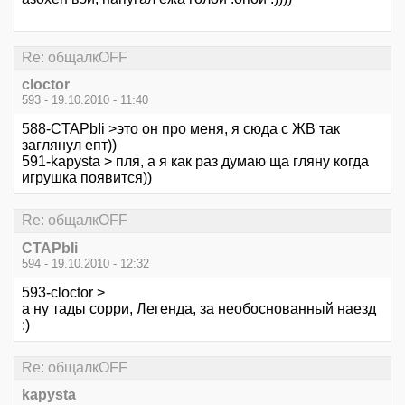
Re: общалкOFF
cloctor
593 - 19.10.2010 - 11:40
588-CTAPbIi >это он про меня, я сюда с ЖВ так
заглянул епт))
591-kapysta > пля, а я как раз думаю ща гляну когда
игрушка появится))
Re: общалкOFF
CTAPbIi
594 - 19.10.2010 - 12:32
593-cloctor >
а ну тады сорри, Легенда, за необоснованный наезд
:)
Re: общалкOFF
kapysta