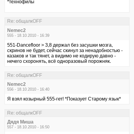
*технофилы
Re: общалкOFF
Nemec2
555 - 18.10.2010 - 16:39
551-Dancefloor > 3,8 держал без засушки мозга,
скринов не будет, сейчас скинул за ненадобностью -
казаков и так тянет, а видимо не кодирую давно -
нечего схоронять, всё одноразовый порожняк.
Re: общалкOFF
Nemec2
556 - 18.10.2010 - 16:40
Я взял козырный 555-гет! *Показует Старому язык*
Re: общалкOFF
Дядя Миша
557 - 18.10.2010 - 16:50