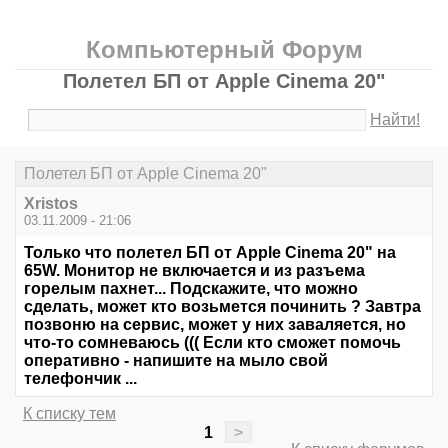
Компьютерный Форум
Полетел БП от Apple Cinema 20"
Найти!
Полетел БП от Apple Cinema 20"
Xristos
03.11.2009 - 21:06
Только что полетел БП от Apple Cinema 20" на
65W. Монитор не включается и из разъема
горелым пахнет... Подскажите, что можно
сделать, может кто возьмется починить ? Завтра
позвоню на сервис, может у них заваляется, но
что-то сомневаюсь ((( Если кто сможет помочь
оперативно - напишите на мыло свой
телефончик ...
К списку тем
1
>