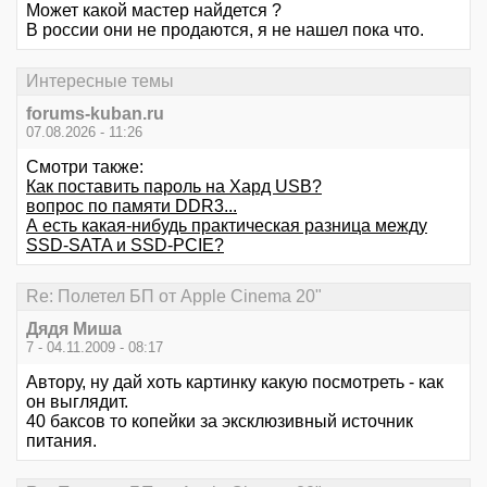
Может какой мастер найдется ?
В россии они не продаются, я не нашел пока что.
Интересные темы
forums-kuban.ru
07.08.2026 - 11:26
Смотри также:
Как поставить пароль на Хард USB?
вопрос по памяти DDR3...
А есть какая-нибудь практическая разница между
SSD-SATA и SSD-PCIE?
Re: Полетел БП от Apple Cinema 20"
Дядя Миша
7 - 04.11.2009 - 08:17
Автору, ну дай хоть картинку какую посмотреть - как
он выглядит.
40 баксов то копейки за эксклюзивный источник
питания.