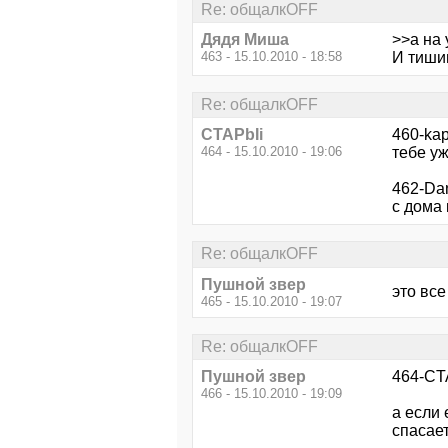
Re: общалкOFF
Дядя Миша
>>а на 
463 - 15.10.2010 - 18:58
И тишин
Re: общалкOFF
CTAPbIi
460-kap
464 - 15.10.2010 - 19:06
тебе уж
462-Dan
с дома 
Re: общалкOFF
Пушной звер
это вс
465 - 15.10.2010 - 19:07
Re: общалкOFF
Пушной звер
464-CTA
466 - 15.10.2010 - 19:09
а если 
спасает