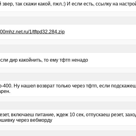
звер, так скажи какой, пжл.:) И если есть, ссылку на настрой
400mhz.net.ru/1/tftpd32.284.zip
сли дир какойнить, то ему тфтп ненадо
р-400. Ну нашел возврат только через тфтп, если подскажеш
арен.
зет, включаеш питание, ждеж 10 сек, отпускаеш резет, захо
ошивку через вебморду