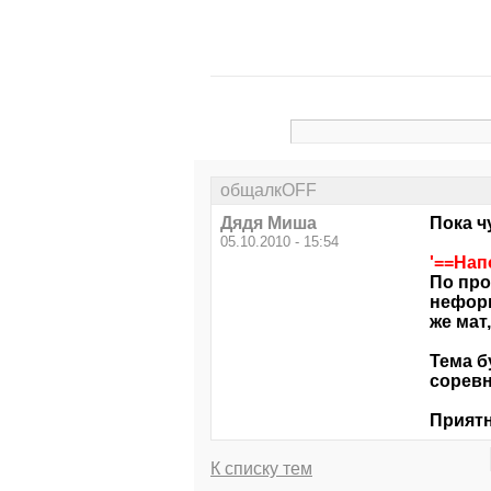
общалкOFF
Дядя Миша
Пока ч
05.10.2010 - 15:54
'==На
По про
нефор
же мат
Тема б
соревн
Приятн
К списку тем