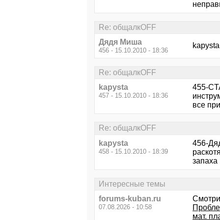
неправи
Re: общалкOFF
Дядя Миша
kapysta
456 - 15.10.2010 - 18:36
Re: общалкOFF
kapysta
455-CT
457 - 15.10.2010 - 18:36
инструм
все пр
Re: общалкOFF
kapysta
456-Дя
458 - 15.10.2010 - 18:39
раскотя
запаха 
Интересные темы
forums-kuban.ru
Смотри
07.08.2026 - 10:58
Пробле
мат. пл