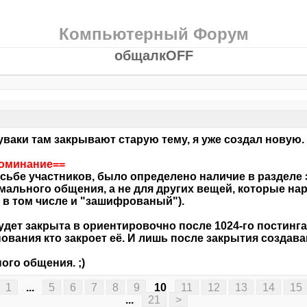
Компьютерный Форум
общалкOFF
уваки там закрывают старую тему, я уже создал новую.
поминание==
сьбе участников, было определено наличие в разделе 
мального
общения
, а не для других вещей, которые н
, в том числе и "зашифрованый").
удет закрыта в ориентировочно после 1024-го постинга
ования кто закроет её. И лишь после закрытия создава
ого общения. ;)
1
...
5
6
7
8
9
10
11
12
13
14
15
...
21
>