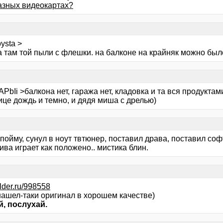
разных видеокартах?
ysta >
а там той пыли с флешки. на балконе на крайняк можно был
PbIi >балкона нет, гаража нет, кладовка и та вся продуктам
ице дождь и темно, и дядя миша с дрелью)
пойму, сунул в ноут твтюнер, поставил драва, поставил софт
ва играет как положено.. мистика блин.
folder.ru/998558
нашел-таки оригинал в хорошем качестве)
, послухай.