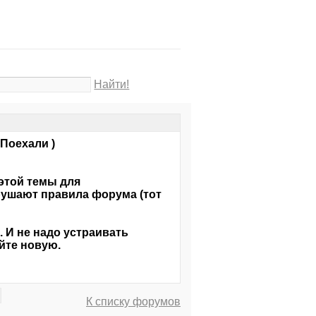
Найти!
 Поехали )
этой темы для
арушают правила форума (тот
. И не надо устраивать
йте новую.
К списку форумов