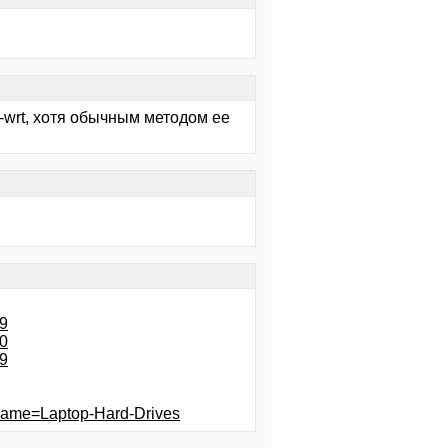
-wrt, хотя обычным методом ее
9
0
9
name=Laptop-Hard-Drives