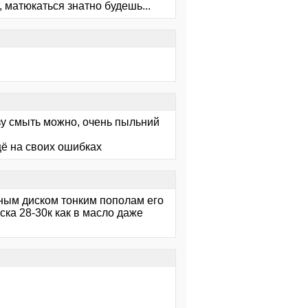
 матюкаться знатно будешь...
зу смыть можно, очень пыльний
щё на своих ошибках
аным диском тонким пополам его
ска 28-30к как в масло даже