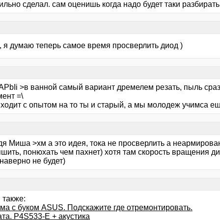
льно сделал. сам оценишь когда надо будет таки разбирать,
, я думаю теперь самое время просверлить диод )
APbIi >в ванной самый вариант дремелем резать, пыль сра
ент =\
иходит с опытом на то ты и старый, а мы молодеж учимса е
дя Миша >хм а это идея, тока не просверлить а неармиров
шить, понюхать чем пахнет) хотя там скорость вращения ди
наверно не будет)
 также:
ма с буком ASUS. Подскажите где отремонтировать.
ата. P4S533-E + акустика