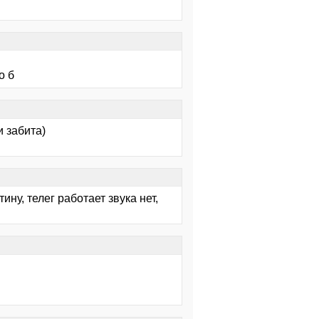
о б
и забита)
ину, телег работает звука нет,