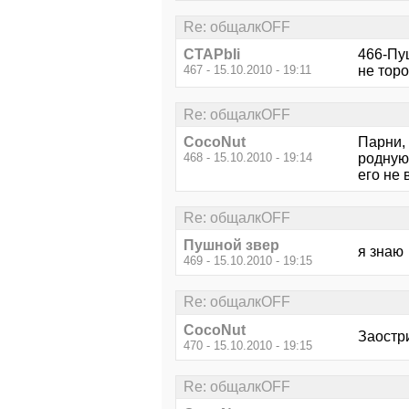
Re: общалкOFF
CTAPbIi
466-Пу
467 - 15.10.2010 - 19:11
не торо
Re: общалкOFF
CocoNut
Парни, 
468 - 15.10.2010 - 19:14
родную 
его не 
Re: общалкOFF
Пушной звер
я знаю
469 - 15.10.2010 - 19:15
Re: общалкOFF
CocoNut
Заостр
470 - 15.10.2010 - 19:15
Re: общалкOFF