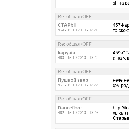
sli на 
Re: общалкOFF
CTAPbIi
457-kap
459 - 15.10.2010 - 18:40
та скок
Re: общалкOFF
kapysta
459-CTA
460 - 15.10.2010 - 18:42
а на ул
Re: общалкOFF
Пушной звер
нече не
461 - 15.10.2010 - 18:44
фм ради
Re: общалкOFF
Dancefloor
http://i
462 - 15.10.2010 - 18:46
хыхы) 
Старый