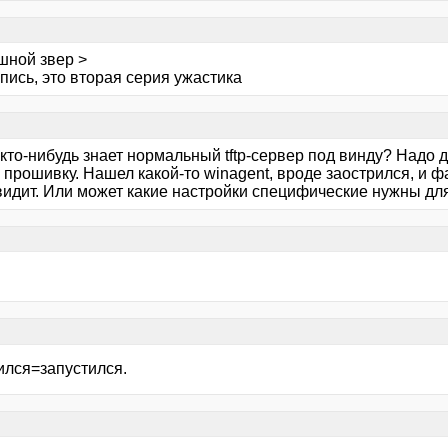
шной звер >
пись, это вторая серия ужастика
кто-нибудь знает нормальный tftp-сервер под винду? Надо д
прошивку. Нашел какой-то winagent, вроде заострился, и фа
видит. Или может какие настройки специфические нужны для
ился=запустился.