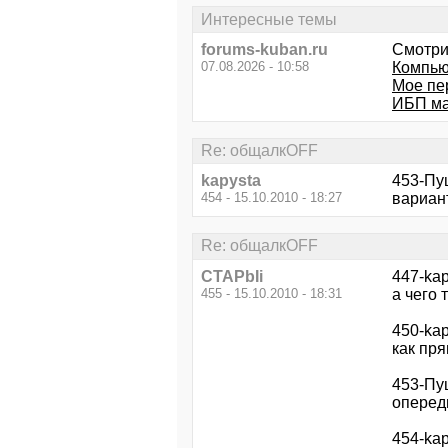
Интересные темы
forums-kuban.ru
Смотри
07.08.2026 - 10:58
Компью
Мое пер
ИБП ма
Re: общалкOFF
kapysta
453-Пуш
454 - 15.10.2010 - 18:27
вариант
Re: общалкOFF
CTAPbIi
447-kap
455 - 15.10.2010 - 18:31
а чего 
450-kap
как пря
453-Пу
оперед
454-kap