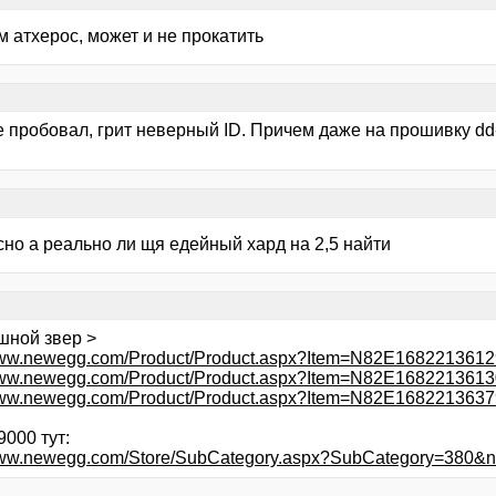
м атхерос, может и не прокатить
е пробовал, грит неверный ID. Причем даже на прошивку dd
сно а реально ли щя едейный хард на 2,5 найти
шной звер >
/www.newegg.com/Product/Product.aspx?Item=N82E1682213612
/www.newegg.com/Product/Product.aspx?Item=N82E1682213613
/www.newegg.com/Product/Product.aspx?Item=N82E1682213637
9000 тут:
/www.newegg.com/Store/SubCategory.aspx?SubCategory=380&