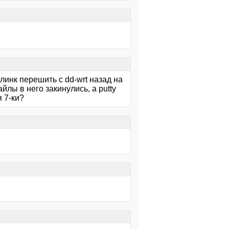
линк перешить с dd-wrt назад на
йлы в него закинулись, а putty
 7-ки?