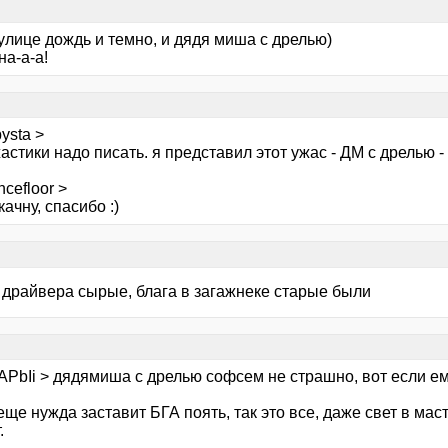
улице дождь и темно, и дядя миша с дрелью)
а-а-а!
ysta >
астики надо писать. я представил этот ужас - ДМ с дрелью -
cefloor >
качну, спасибо :)
е драйвера сырые, блага в загажнеке старые были
PbIi > дядямиша с дрелью софсем не страшно, вот если ему 
еще нужда заставит БГА поять, так это все, даже свет в мас
.