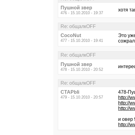
Пушной звер
хотя та
476 - 15.10.2010 - 19:37
Re: общалкOFF
CocoNut
Это уж
477 - 15.10.2010 - 19:41
сожрал
Re: общалкOFF
Пушной звер
интере
478 - 15.10.2010 - 20:52
Re: общалкOFF
CTAPbIi
478-Пу
479 - 15.10.2010 - 20:57
http:/
http:/
http:/
и овер 
http:/