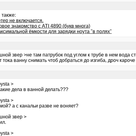
 также:
тер не включается.
вое знакомство с ATI 4890 (букв многа)
ксимальной ёмкости для зарядки ноута "в полях"
ной звер >не там патрубок под углом к трубе в нем вода ст
 тока ванну снимать чтоб добраться до изгиба, дроч кароче
ysta >
такие дела в ванной делать???
ysta >
мой? а с канальи разве не воняет?
шной звер >
ил.
ysta >