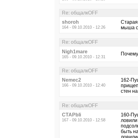
Re: общалкOFF
shoroh
Старая
164 - 09.10.2010 - 12:26
мыша ск
Re: общалкOFF
Nigh1mare
Почему
165 - 09.10.2010 - 12:31
Re: общалкOFF
Nemec2
162-Пу
166 - 09.10.2010 - 12:40
прищепк
стен на
Re: общалкOFF
CTAPbIi
160-Пу
167 - 09.10.2010 - 12:58
ловили
подсол
быть н
ловили