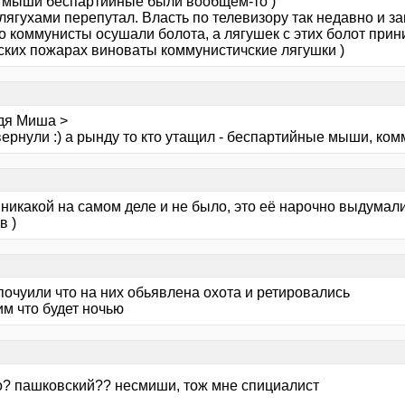
 мыши беспартийные были вообщем-то )
 лягухами перепутал. Власть по телевизору так недавно и з
то коммунисты осушали болота, а лягушек с этих болот прин
ских пожарах виноваты коммунистичские лягушки )
дя Миша >
ернули :) а рынду то кто утащил - беспартийные мыши, ком
никакой на самом деле и не было, это её нарочно выдумали
в )
очуили что на них обьявлена охота и ретировались
им что будет ночью
то? пашковский?? несмиши, тож мне спициалист