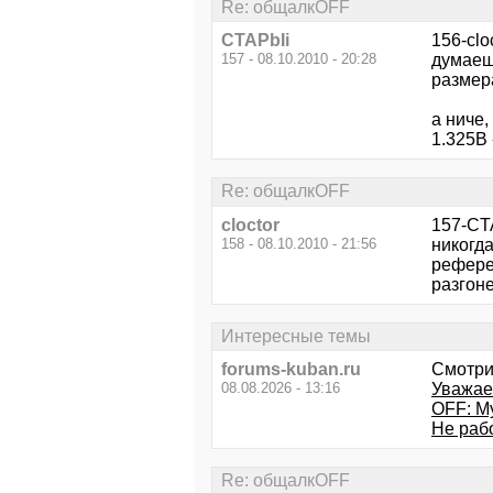
Re: общалкOFF
CTAPbIi
156-clo
157 - 08.10.2010 - 20:28
думаешь
размера
а ниче,
1.325В 
Re: общалкOFF
cloctor
157-CTA
158 - 08.10.2010 - 21:56
никогда
референ
разгоне
Интересные темы
forums-kuban.ru
Смотри
08.08.2026 - 13:16
Уважае
OFF: М
Не рабо
Re: общалкOFF