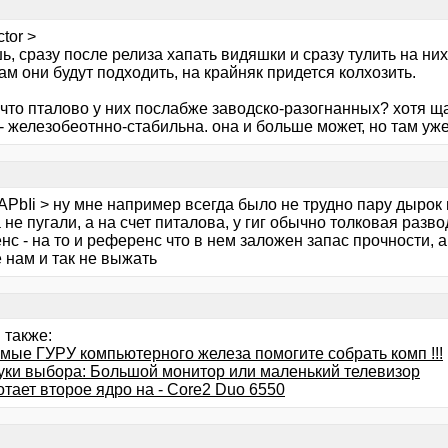
ctor >
, сразу после релиза хапать видяшки и сразу тулить на них
м они будут подходить, на крайняк придется колхозить.
 что пталово у них послабже заводско-разогнанных? хотя щ
- железобеотнно-стабильна. она и больше может, но там уже
PbIi > ну мне например всегда было не трудно пару дырок 
 не пугали, а на счет питалова, у гиг обычно толковая разв
с - на то и референс что в нем заложен запас прочности, 
 нам и так не выжать
 также:
мые ГУРУ компьютерного железа помогите собрать комп !!!
уки выбора: Большой монитор или маленький телевизор
тает второе ядро на - Core2 Duo 6550