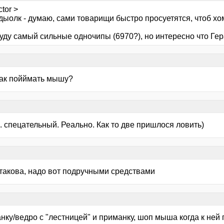
ctor >
дыолк - думаю, сами товарищи быстро просуетятся, чтоб хо
буду самый сильные одночипы (6970?), но интересно что Ге
как пойймать мышу?
. спецательный. Реально. Как то две пришлося ловить)
 такова, надо вот подручными средствами
анку/ведро с "лестницей" и приманку, шоп мыша когда к не