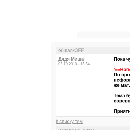
общалкOFF
Дядя Миша
Пока ч
05.10.2010 - 15:54
'==На
По про
нефор
же мат
Тема б
соревн
Приятн
К списку тем