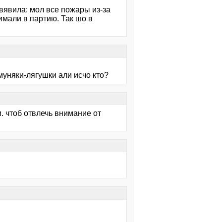
авявила: мол все пожары из-за
имали в партию. Так шо в
муняки-лягушки али исчо кто?
. чтоб отвлечь внимание от