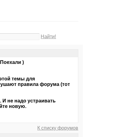
Найти!
 Поехали )
этой темы для
арушают правила форума (тот
. И не надо устраивать
йте новую.
К списку форумов