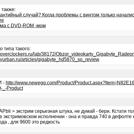
 также:
рантийный случай? Когда проблемы с винтом только начали
те
ма с DVD-ROM -мом
о типа такого:
w.overclockers.ru/lab/38172/Obzor_videokarty_Gigabyte_Rad
.yurban.ru/articles/gigabyte_hd5870_so_review
И -
http://www.newegg.com/Product/Product.aspx?Item=N82E
-_-Product
PbIi > экстрим серьезная штука, не думай - бери. Кстати т
 в экстримовском исполнении - она и правда 740 в дефолте 
да , для 9600 это редкость