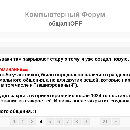
Компьютерный Форум
общалкOFF
уваки там закрывают старую тему, я уже создал новую.
поминание==
сьбе участников, было определено наличие в разделе 
мального
общения
, а не для других вещей, которые н
, в том числе и "зашифрованый").
удет закрыта в ориентировочно после 1024-го постинга
ования кто закроет её. И лишь после закрытия создава
ого общения. ;)
1
2
3
4
5
6
7
8
9
...
21
>