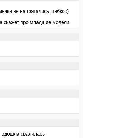
мячки не напрягались шибко :)
ра скажет про младшие модели.
й подошла свалилась