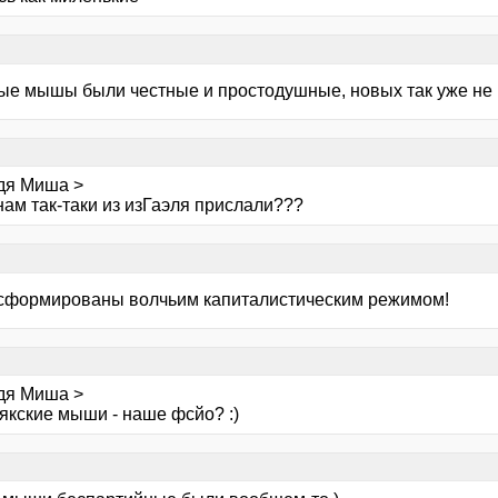
рые мышы были честные и простодушные, новых так уже не
дя Миша >
нам так-таки из изГаэля прислали???
сформированы волчьим капиталистическим режимом!
дя Миша >
якские мыши - наше фсйо? :)