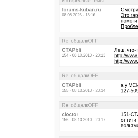
Интересные темы
forums-kuban.ru
Смотри
08.08.2026 - 13:16
Это га
помоги
Пробле
Re: общалкOFF
CTAPbIi
Леш, что-т
154 - 08.10.2010 - 20:13
http://ww
http://www
Re: общалкOFF
CTAPbIi
а у МС
155 - 08.10.2010 - 20:14
127-509
Re: общалкOFF
cloctor
151-CTA
156 - 08.10.2010 - 20:17
от гиги
вольтмо