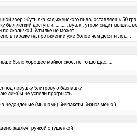
шной звер >бутылка хадыженского пива, оставляешь 50 гра
у был легкий доступ, и............ вуаля, утром сидит мышак,
 по скользкой бутылке не может.
но в гараже на протяжении уже более чем десяти лет.....
ньше было хорошее майкопское, не то шо щас.....
ал под ловушку 5литровую баклашку
маю лижбы не успели прогрысть
на недонденые (мышами) бичпакеты бизнэз меню )
вено завлеч гручкой с тушенкой