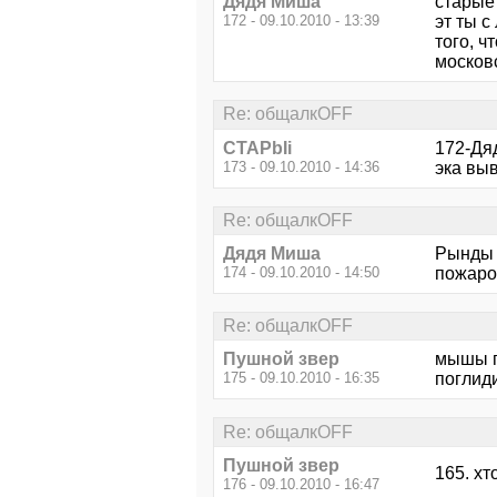
Дядя Миша
старые
172 - 09.10.2010 - 13:39
эт ты с
того, ч
москов
Re: общалкOFF
CTAPbIi
172-Дя
173 - 09.10.2010 - 14:36
эка выв
Re: общалкOFF
Дядя Миша
Рынды 
174 - 09.10.2010 - 14:50
пожаро
Re: общалкOFF
Пушной звер
мышы п
175 - 09.10.2010 - 16:35
поглид
Re: общалкOFF
Пушной звер
165. х
176 - 09.10.2010 - 16:47