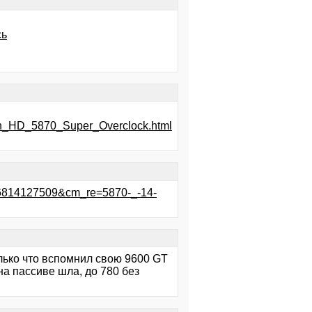
сь
eon_HD_5870_Super_Overclock.html
16814127509&cm_re=5870-_-14-
олько что вспомнил свою 9600 GT
на пассиве шла, до 780 без