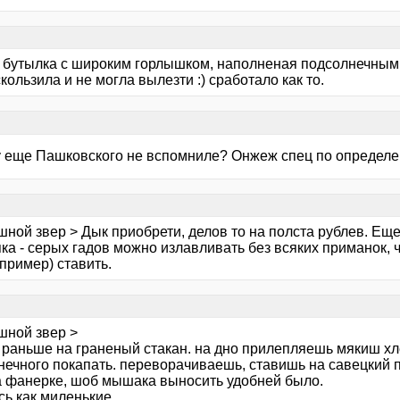
 бутылка с широким горлышком, наполненая подсолнечным 
ользила и не могла вылезти :) сработало как то.
 еще Пашковского не вспомниле? Онжеж спец по определен
шной звер > Дык приобрети, делов то на полста рублев. Е
а - серых гадов можно излавливать без всяких приманок, ч
пример) ставить.
шной звер >
 раньше на граненый стакан. на дно прилепляешь мякиш х
нечного покапать. переворачиваешь, ставишь на савецкий п
а фанерке, шоб мышака выносить удобней было.
сь как миленькие