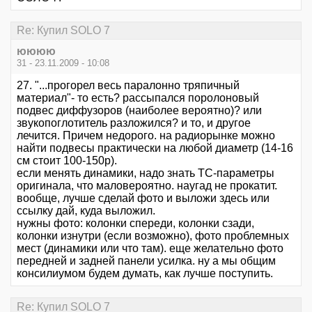
Re: Купил SOLO 7
юююю
31 - 23.11.2009 - 10:08
27. "...прогорел весь паралонно тряпичный
материал"- то есть? рассыпался поролоновый
подвес диффузоров (наиболее вероятно)? или
звукопоглотитель разложился? и то, и другое
лечится. Причем недорого. на радиорынке можно
найти подвесы практически на любой диаметр (14-16
см стоит 100-150р).
если менять динамики, надо знать ТС-параметры
оригинала, что маловероятно. наугад не прокатит.
вообще, лучше сделай фото и выложи здесь или
ссылку дай, куда выложил.
нужны фото: колонки спереди, колонки сзади,
колонки изнутри (если возможно), фото проблемных
мест (динамики или что там). еще желательно фото
передней и задней панели усилка. ну а мы общим
консилиумом будем думать, как лучше поступить.
Re: Купил SOLO 7