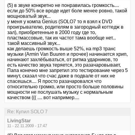
(5) в звуке конкретно не понравилась громкость....
если до 50% все вроде идет боле менее ровно, такой
мощноватый звук...
у меня у компа Genius (SOLO7 то я взял к DVD
проигрывателю, родителям в загородный коттедж в
зал), приобретенные в 2000 году где то,
пластмассовые, так их частот тама вообще нет...
такой массивный звук...
как делаешь громкость выше 52%, на mp3 транс
музыки (Armin Van Buuren и прочее) начинается хрип,
начинают захлёбываться, от ритма ударников, то
есть качество звука теряется, это разачаровывает,
Папа конечно мне запретил это тестирование через 5
минут, сказал что счас даже в подвале от них не
спасешься.... Я просто разачаровался что
относительно громко, или просто больше половины
мощности не послушать музыку с нормальным
качеством ((( .... вот например....
Re: Купил SOLO 7
LivingStar
11 - 22.11.2009 - 17:47