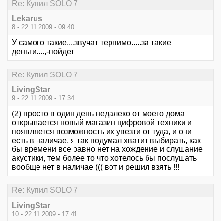
Re: Купил SOLO 7
Lekarus
8 - 22.11.2009 - 09:40
У самого такие....звучат терпимо.....за такие
деньги....,-пойдет.
Re: Купил SOLO 7
LivingStar
9 - 22.11.2009 - 17:34
(2) просто в один день недалеко от моего дома
открывается новый магазин цифровой техники и
появляется возможность их увезти от туда, и они
есть в наличае, я так подумал хватит выбирать, как
бы времени все равно нет на хождение и слушание
акустики, тем более то что хотелось бы послушать
вообще нет в наличае ((( вот и решил взять !!!
Re: Купил SOLO 7
LivingStar
10 - 22.11.2009 - 17:41