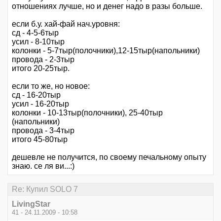
отношениях лучше, но и денег надо в разы больше.
если б.у. хай-фай нач.уровня:
сд - 4-5-6тыр
усил - 8-10тыр
колонки - 5-7тыр(полочники),12-15тыр(напольники)
провода - 2-3тыр
итого 20-25тыр.
если то же, но новое:
сд - 16-20тыр
усил - 16-20тыр
колонки - 10-13тыр(полочники), 25-40тыр
(напольники)
провода - 3-4тыр
итого 45-80тыр
дешевле не получится, по своему печальному опыту
знаю. се ля ви...:)
Re: Купил SOLO 7
LivingStar
41 - 24.11.2009 - 10:58