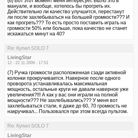
(6) Вот этот момент меня интересует. Было это в
мануале, и вообще, хотелось бы прогреть их.
Действительно ли качество улучшится, перестанут
ли после захлебываться на большей громкости??? И
как прогреть??? То есть просто поставить играть на
громкости 50% или больше, пока качество не станет
искажаться минут на 40?
Re: Купил SOLO 7
LivingStar
12 - 22.11.2009 - 17:51
(7) Ручка громкости расположенная сзади активной
колонки прокручивается. Наверное после одного
проворота устанавливалась максимальная
мощность, остальные круги не давали наверное уже
увеличения?!!! А как у вас они играли на полной
мощности??? Не захлебывались??? У меня вот
захлебываться стали, я даже до 60, 70 громкость не
накручивал... Пользовался при этом всегда пультом.
Re: Купил SOLO 7
LivingStar