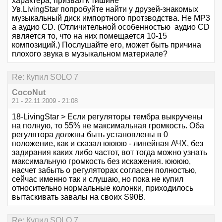
характера, призвал к тишине***
Ув.LivingStar попробуйте найти у друзей-знакомых
музыкальный диск импортного протзводства. Не МР3
а аудио CD. (Отличительной особенностью аудио CD
является то, что на них помещается 10-15
композиций.) Послушайте его, может быть причина
плохого звука в музыкальном материале?
Re: Купил SOLO 7
CocoNut
21 - 22.11.2009 - 21:08
18-LivingStar > Если регуляторы тембра выкручены
на полную, то 55% не максимальная громкость. Оба
регулятора должны быть установлены в 0
положение, как и сказал юююю - линейная АЧХ, без
задирания каких либо частот, вот тогда можно узнать
максимальную громкость без искажения. юююю,
насчет забыть о регуляторах согласен полностью,
сейчас именно так и слушаю, но пока не купил
относительно нормальные колонки, приходилось
вытаскивать завалы на своих S90В.
Re: Купил SOLO 7