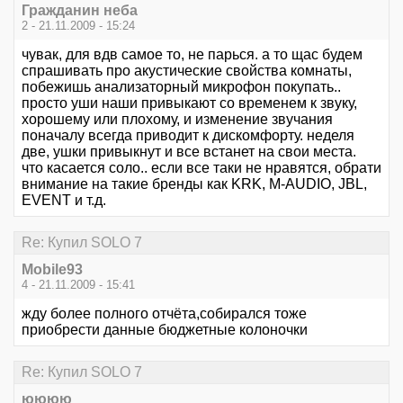
Гражданин неба
2 - 21.11.2009 - 15:24
чувак, для вдв самое то, не парься. а то щас будем
спрашивать про акустические свойства комнаты,
побежишь анализаторный микрофон покупать..
просто уши наши привыкают со временем к звуку,
хорошему или плохому, и изменение звучания
поначалу всегда приводит к дискомфорту. неделя
две, ушки привыкнут и все встанет на свои места.
что касается соло.. если все таки не нравятся, обрати
внимание на такие бренды как KRK, M-AUDIO, JBL,
EVENT и т.д.
Re: Купил SOLO 7
Mobile93
4 - 21.11.2009 - 15:41
жду более полного отчёта,собирался тоже
приобрести данные бюджетные колоночки
Re: Купил SOLO 7
юююю