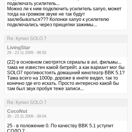
подключать усилитель...
Можно ли к ним подключить усилитель sanyo, может
тогда на громком звуке не так будут
захлебываться??? Колонки sanyo к усилителю
подключались через прищепки зажимы...
Re: Купил SOLO 7
LivingStar
29 - 23.11.2009 - 08:50
(22) в основном смотрятся сериалы в avi, фильмы...
тама не известен какой битрейт. а как вариант мог бы
SOLO7 противостоять домашний кинотеатр BBK 5.1?
Тама всего на 1000р. дороже в инете видел, так то
конечно где его искать. Просто интересно какой бы
там был звук пробуя теже записи...
Re: Купил SOLO 7
CocoNut
30 - 23.11.2009 - 09:04
25 - в положение 0. По качеству BBK 5.1 уступит
СОЛО 7.