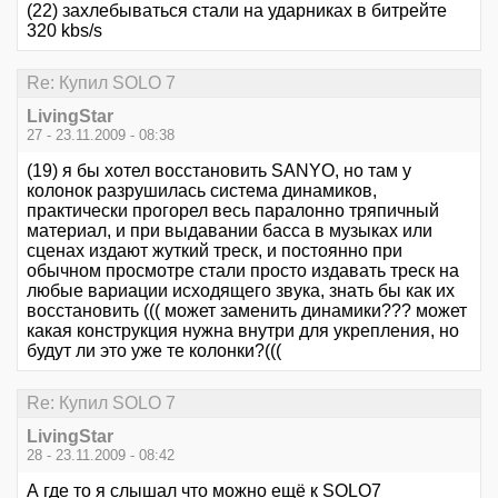
(22) захлебываться стали на ударниках в битрейте
320 kbs/s
Re: Купил SOLO 7
LivingStar
27 - 23.11.2009 - 08:38
(19) я бы хотел восстановить SANYO, но там у
колонок разрушилась система динамиков,
практически прогорел весь паралонно тряпичный
материал, и при выдавании басса в музыках или
сценах издают жуткий треск, и постоянно при
обычном просмотре стали просто издавать треск на
любые вариации исходящего звука, знать бы как их
восстановить ((( может заменить динамики??? может
какая конструкция нужна внутри для укрепления, но
будут ли это уже те колонки?(((
Re: Купил SOLO 7
LivingStar
28 - 23.11.2009 - 08:42
А где то я слышал что можно ещё к SOLO7