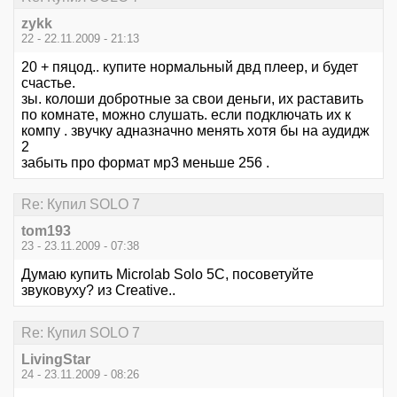
zykk
22 - 22.11.2009 - 21:13
20 + пяцод.. купите нормальный двд плеер, и будет
счастье.
зы. колоши добротные за свои деньги, их раставить
по комнате, можно слушать. если подключать их к
компу . звучку адназначно менять хотя бы на аудидж
2
забыть про формат мр3 меньше 256 .
Re: Купил SOLO 7
tom193
23 - 23.11.2009 - 07:38
Думаю купить Microlab Solo 5C, посоветуйте
звуковуху? из Creative..
Re: Купил SOLO 7
LivingStar
24 - 23.11.2009 - 08:26