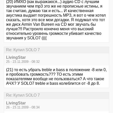
(20) ИМХО (как выражаюся...) аудио CD с лучшим
звучанием чем mp3 это же не прописные истины, я
так считаю, думаю так и есть... И качественная
акустика выдает погрешность MP3, я вот о чем хотел
сказать, хотя это все мои догадки. Я подумал что тот
же диск Armin Van Bureen на CD мог звучать бы
лучше?!! Растроило конечно меня что высокий
относительно уровень громкости убивает качество
звучания у SOLO7 ((((
Re: Купил SOLO 7
LivingStar
25 - 23.11.2009 - 08:32
(21) то есть убрать treble и bass в положение -8 или 0,
и пробовать громкость??? ТО есть этими
показателями вообще не пользоваться? А что такое
АЧХ? У SOLO7 treble и bass колеблится от -8 до 8.
Re: Купил SOLO 7
LivingStar
26 - 23.11.2009 - 08:34