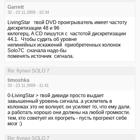
Garrett
32 - 23.11.2009 - 10:34
LivingStar твой DVD проигрыватель имеет частоту
дискретизации 48 и 96
килогерц. A CD пишутся с частотой дискретизации
44.1. Чтобы судить об уровне
нелинейных искажений приобретенных колонок
Solo7C сначала надо-бы
поменять источник сигнала.
Re: Купил SOLO 7
timoshka
33 - 23.11.2009 - 11:41
0-LivingStar > твой дивиди просто выдает
завышенный уровень сигнала. а усилитель в
колонках это не волнует, он усиляет то, что ему дали.
а работать хорошо они должны на любой громкости.
тем, кто советует их прогреть - пусть прогреют себе
мозг :)
Re: Купил SOLO 7