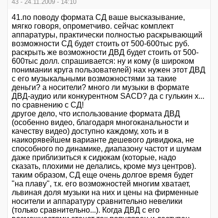
43 - 24.11.2009 - 14:10
41.по поводу формата СД ваше высказывание,
мягко говоря, опрометчиво. сейчас комплект
аппаратуры, практически полностью раскрывающий
возможности СД будет стоить от 500-600тыс руб.
раскрыть же возможности ДВД будет стоить от 500-
600тыс долл. спрашивается: ну и кому (в широком
понимании круга пользователей) нах нужен этот ДВД
с его музыкальными возможностями за такие
деньги? а носители? много ли музыки в формате
ДВД-аудио или конкурентном SACD? да с гулькин х...
по сравнению с СД!
другое дело, что использование формата ДВД
(особенно видео, благодаря многоканальности и
качеству видео) доступно каждому, хоть и в
наикорявейшем варианте дешевого дивидюка, не
способного по динамике, диапазону частот и шумам
даже приблизиться к сидюкам (которые, надо
сказать, плохими не делались, кроме муз центров).
таким образом, СД еще очень долгое время будет
"на плаву", т.к. его возможностей многим хватает,
львиная доля музыки на них и цены на фирменные
носители и аппаратуру сравнительно невелики
(только сравнительно...). Когда ДВД с его