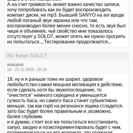
А на счет громкости, может важно качество записи,
хочу попробовать как он будет воспроизводить
компакт диски, не mp3. Бывший SANYO на avi вроде
любой поганый звук экранка или что там,
воспроизводил более менее сносно, то есть звук был
чише и объемнее, чьё свойство мне показалось
отсутствует у SOLO7, может опять же нужно прогреть
их попытаться....Тестирование продолжается...
Re: Купил SOLO 7
юююю
19 - 22.11.2009 - 20:19
18. ну и я раньше тоже не шарил. здоровое
любобытство-самая мощная мотивация к действию.
если сделать хотя бы звукопоглощение, то
"очистится" немного середина и уменьшится
гулкость баса, но самого баса станет субьективно
меньше, так как горб на резонансе ящика сгладится.
зато бас будет более правильным и ,возможно,
более глубоким.
и я думаю, стоит все же попытаться восстановить
sanyo. заодно и поэкспериментировать будет с чем,
потренироваться на его колонках. это отличная