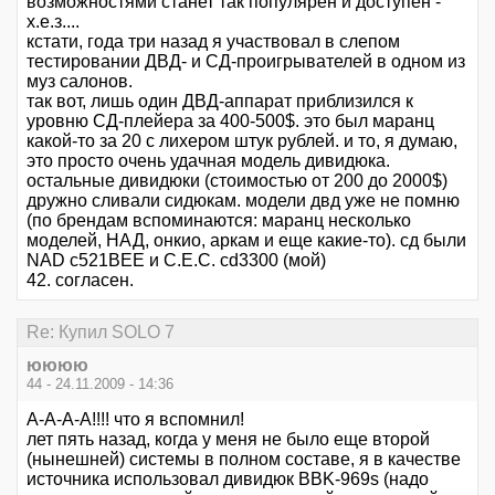
возможностями станет так популярен и доступен -
х.е.з....
кстати, года три назад я участвовал в слепом
тестировании ДВД- и СД-проигрывателей в одном из
муз салонов.
так вот, лишь один ДВД-аппарат приблизился к
уровню СД-плейера за 400-500$. это был маранц
какой-то за 20 с лихером штук рублей. и то, я думаю,
это просто очень удачная модель дивидюка.
остальные дивидюки (стоимостью от 200 до 2000$)
дружно сливали сидюкам. модели двд уже не помню
(по брендам вспоминаются: маранц несколько
моделей, НАД, онкио, аркам и еще какие-то). сд были
NAD c521BEE и C.E.C. cd3300 (мой)
42. согласен.
Re: Купил SOLO 7
юююю
44 - 24.11.2009 - 14:36
А-А-А-А!!!! что я вспомнил!
лет пять назад, когда у меня не было еще второй
(нынешней) системы в полном составе, я в качестве
источника использовал дивидюк BBK-969s (надо