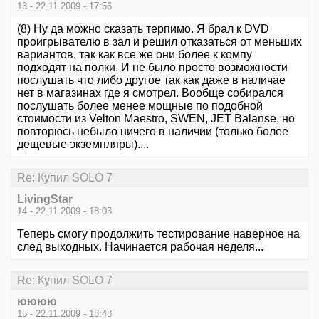
13 - 22.11.2009 - 17:56
(8) Ну да можно сказать терпимо. Я брал к DVD
проигрывателю в зал и решил отказаться от меньших
вариантов, так как все же они более к компу
подходят на полки. И не было просто возможности
послушать что либо другое так как даже в наличае
нет в магазинах где я смотрел. Вообще собирался
послушать более менее мощные по подобной
стоимости из Velton Maestro, SWEN, JET Balanse, но
повторюсь небыло ничего в наличии (только более
дещевые экземпляры)....
Re: Купил SOLO 7
LivingStar
14 - 22.11.2009 - 18:03
Теперь смогу продолжить тестирование наверное на
след выходных. Начинается рабочая неделя...
Re: Купил SOLO 7
юююю
15 - 22.11.2009 - 18:48