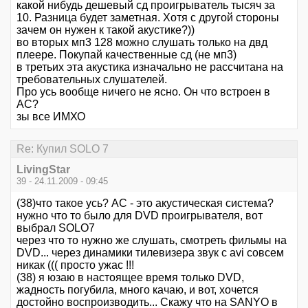
какой нибудь дешевый сд проигрыватель тысяч за
10. Разница будет заметная. Хотя с другой стороны
зачем он нужен к такой акустике?))
во вторых мп3 128 можно слушать только на двд
плеере. Покупай качественные сд (не мп3)
в третьих эта акустика изначально не рассчитана на
требовательных слушателей.
Про усь вообще ничего не ясно. Он что встроен в
АС?
зы все ИМХО
Re: Купил SOLO 7
LivingStar
39 - 24.11.2009 - 09:45
(38)что такое усь? АС - это акустическая система?
нужно что то было для DVD проигрывателя, вот
выбрал SOLO7
через что то нужно же слушать, смотреть фильмы на
DVD... через динамики тилевизера звук с avi совсем
никак ((( просто ужас !!!
(38) я юзаю в настоящее время только DVD,
жадность погубила, много качаю, и вот, хочется
достойно воспроизводить... Скажу что на SANYO в