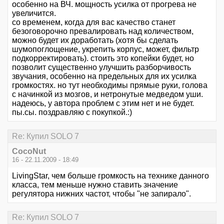
особенно на ВЧ. мощность усилка от прогрева не
увеличится.
со временем, когда для вас качество станет
безоговорочно превалировать над количеством,
можно будет их доработать (хотя бы сделать
шумопоглощение, укрепить корпус, может, фильтр
подкорректировать). стоить это копейки будет, но
позволит существенно улучшить разборчивость
звучания, особенно на предельных для их усилка
громкостях. но тут необходимы прямые руки, голова
с начинкой из мозгов, и нетронутые медведом уши.
надеюсь, у автора проблем с этим нет и не будет.
пы.сы. поздравляю с покупкой.:)
Re: Купил SOLO 7
CocoNut
16 - 22.11.2009 - 18:49
LivingStar, чем больше громкость на технике данного
класса, тем меньше нужно ставить значение
регулятора нижних частот, чтобы "не запирало".
Re: Купил SOLO 7