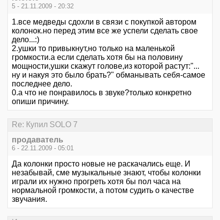
5 - 21.11.2009 - 20:32
1.все медведы сдохли в связи с покупкой автором
колонок.но перед этим все же успели сделать свое
дело...:)
2.ушки то привыкнут,но только на маленькой
громкости.а если сделать хотя бы на половину
мощности,ушки скажут голове,из которой растут:"...
ну и накуя это было брать?" обманывать себя-самое
последнее дело.
0.а что не понравилось в звуке?только конкретно
опиши причину.
Re: Купил SOLO 7
продаватель
6 - 22.11.2009 - 05:01
Да колонки просто новые не раскачались еще. И
незабывай, сме музыкальные знают, чтобы колонки
играли их нужно прогреть хотя бы пол часа на
нормальной громкости, а потом судить о качестве
звучания.