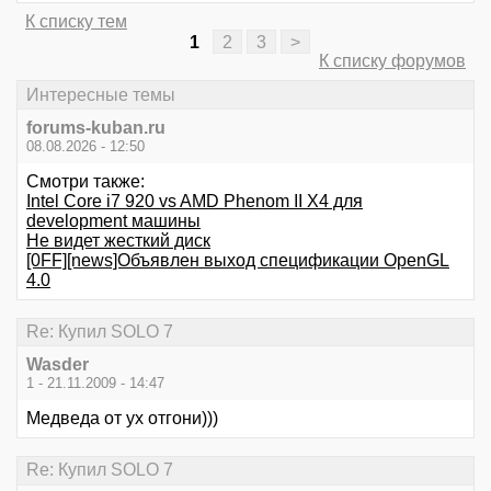
К списку тем
1
2
3
>
К списку форумов
Интересные темы
forums-kuban.ru
08.08.2026 - 12:50
Смотри также:
Intel Core i7 920 vs AMD Phenom II X4 для
development машины
Не видет жесткий диск
[0FF][news]Объявлен выход спецификации OpenGL
4.0
Re: Купил SOLO 7
Wasder
1 - 21.11.2009 - 14:47
Медведа от ух отгони)))
Re: Купил SOLO 7