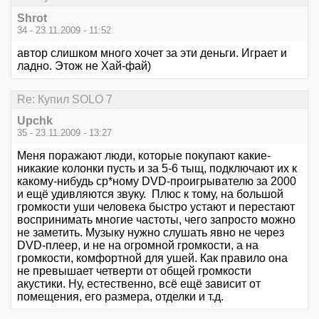
Shrot
34 - 23.11.2009 - 11:52
автор слишком много хочет за эти деньги. Играет и
ладно. Этож не Хай-фай)
Re: Купил SOLO 7
Upchk
35 - 23.11.2009 - 13:27
Меня поражают люди, которые покупают какие-
никакие колонки пусть и за 5-6 тыщ, подключают их к
какому-нибудь ср*ному DVD-проигрывателю за 2000
и ещё удивляются звуку. Плюс к тому, на большой
громкости уши человека быстро устают и перестают
воспринимать многие частоты, чего запросто можно
не заметить. Музыку нужно слушать явно не через
DVD-плеер, и не на огромной громкости, а на
громкости, комфортной для ушей. Как правило она
не превышает четверти от общей громкости
акустики. Ну, естественно, всё ещё зависит от
помещения, его размера, отделки и т.д.