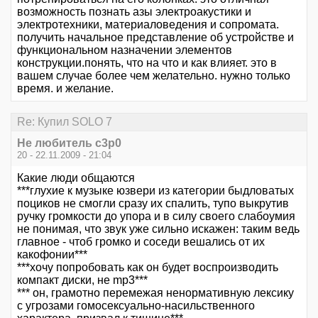
возможность познать азы электроакустики и
электротехники, материаловедения и сопромата.
получить начальное представление об устройстве и
функциональном назначении элементов
конструкции.понять, что на что и как влияет. это в
вашем случае более чем желательно. нужно только
время. и желание.
Re: Купил SOLO 7
Не любитель c3p0
20 - 22.11.2009 - 21:04
Какие люди общаются
***глухие к музыке юзвери из категории быдловатых
поциков не смогли сразу их спалить, тупо выкрутив
ручку громкости до упора и в силу своего слабоумия
не понимая, что звук уже сильно искажен: таким ведь
главное - чтоб громко и соседи вешались от их
какофонии***
***хочу попробовать как он будет воспроизводить
компакт диски, не mp3***
*** он, грамотно перемежая ненормативную лексику
с угрозами гомосексуально-насильственного