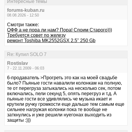
Интересные темы
forums-kuban.ru
08.08.2026 - 12:50
Смотри также:
ОФФ а не пора ли нам? Пора! Споим Старого)))
Требуется совет по железу
ремонт Toshiba MK2552GSX 2.5" 250 Gb
Re: Купил SOLO 7
Rostislav
7 - 22.11.2009 - 06:03
6-продаватель >Прогреть это как на моей свадьбе
было? Пьяные гости навалили колонкам на полную,
те от перегруза затыкались на несколько сек, потом
включались, пели секунд 5, опять перегруз и т.д. А
пьяные гости все удивлялись че музыка икает и
крутили ручку громкости еще дальше тем самым еще
сильнее нагружая колонки пока те вообще не
заткнулись и уже решили нуегонах выходить из
защиты :)))