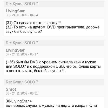
Re: Купил SOLO 7
LivingStar
36 - 24.11.2009 - 04:54
(31) Ок сделаю фото выложу !!!
(32) То есть на другом DVD проигрывателе, дороже,
звук бы был лучше?
Re: Купил SOLO 7
LivingStar
37 - 24.11.2009 - 05:17
(+36) был бы DVD с уровнем сигнала каким нужно
для SOLO7 и с поддержкой USB, что бы флеш карты
в него втыкать, было бы супер !!!
Re: Купил SOLO 7
Shrot
38 - 24.11.2009 - 06:31
36-LivingStar >
во-первых слушать музыку на двд это изврат. Купи