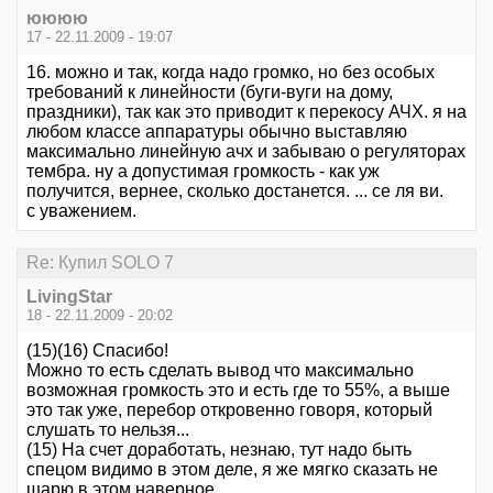
юююю
17 - 22.11.2009 - 19:07
16. можно и так, когда надо громко, но без особых
требований к линейности (буги-вуги на дому,
праздники), так как это приводит к перекосу АЧХ. я на
любом классе аппаратуры обычно выставляю
максимально линейную ачх и забываю о регуляторах
тембра. ну а допустимая громкость - как уж
получится, вернее, сколько достанется. ... се ля ви.
с уважением.
Re: Купил SOLO 7
LivingStar
18 - 22.11.2009 - 20:02
(15)(16) Спасибо!
Можно то есть сделать вывод что максимально
возможная громкость это и есть где то 55%, а выше
это так уже, перебор откровенно говоря, который
слушать то нельзя...
(15) На счет доработать, незнаю, тут надо быть
спецом видимо в этом деле, я же мягко сказать не
шарю в этом наверное...