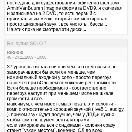
последние дни существования, офигенно шел звук
ArminVanBuuren Imagine формата DVD9, я скачивал
и записывал на 2 DVD, то есть первый с
оригинальным меню, второй сам монтировал...
просто шикарный звук... все чистоты, бассы...
На этих пока не смотрел эти диски...
Re: Купил SOLO 7
юююю
40 - 24.11.2009 - 10:08
37.уровень сигнала ни при чем. я о нем сильно не
заморачивался бы.если он меньше, чем
номинальный входной у соло - просто перегруз
начнется при бОльшем положении рег. громкости.
Если больше необходимого - соответственно,
перегруз наступит при меньшем числе на шкале
громкости.и все.
максимум, с чем имеет смысл юзать эти колонки -
комп с относительно хорошей звучкой (live5.1, audigy
). причем звук будет получше, чем у ДВД.и нужно,
чтобы комп не шумел вентиляторами.
если заморачиваться с сидюками - колонки сразу
станут "узким местом". конечно, СД во всех