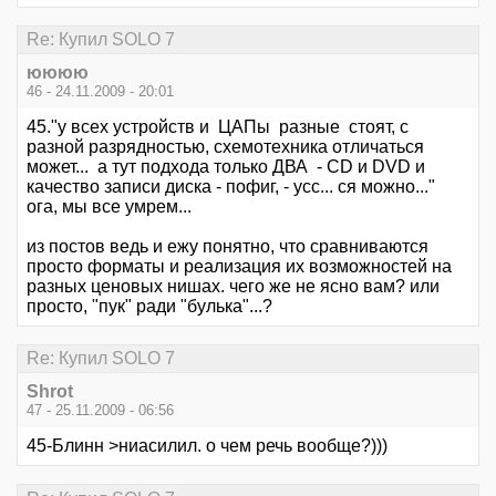
Re: Купил SOLO 7
юююю
46 - 24.11.2009 - 20:01
45."у всех устройств и ЦАПы разные стоят, с
разной разрядностью, схемотехника отличаться
может... а тут подхода только ДВА - CD и DVD и
качество записи диска - пофиг, - усс... ся можно..."
ога, мы все умрем...
из постов ведь и ежу понятно, что сравниваются
просто форматы и реализация их возможностей на
разных ценовых нишах. чего же не ясно вам? или
просто, "пук" ради "булька"...?
Re: Купил SOLO 7
Shrot
47 - 25.11.2009 - 06:56
45-Блинн >ниасилил. о чем речь вообще?)))