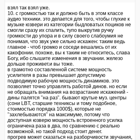
взял так взял уже.
10. с громкостью так и должно быть в этом классе
аудио техники. это делается для того, чтобы глухие к
музыке юзвери из категории быдловатых поциков не
смогли сразу их спалить, тупо выкрутив ручку
громкости до упора и в силу своего слабоумия не
понимая, что звук уже сильно искажен: таким ведь
главное - чтоб громко и соседи вешались от их
какофонии. похоже, вы к таким не относитесь, слава
Богу, ибо слышите изменения в звучании. железо
дольше проживет.и вы тоже.
в грамотно составленной системе мощность
усилителя в разы превышает допустимую
подводимую рабочую мощность динамиков. это
позволяет точно управлять работой динов. но если
не обращать внимания на возрастание искажений -
дины палятся "на раз". бывают крутые муз. центры
(сони LBT, старшие техниксы и тому подобное,
стоимостью порядка 1000$), которые не
"захлебываются" на максимуме, потому что
доступная юзверю мощность встроенного усилка
ограничена раза в два, по сравнению с реально
возможной. но такой подход стоит денег.
прогрев может сказаться на разборчивости звучания,