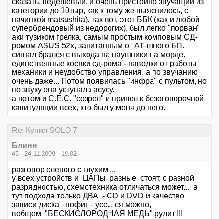
сказать, недешевый, и очень пристойно звучащий из
категории до 10тыр, как к тому же выяснилось, с
начинкой matsushita). так вот, этот ББК (как и любой
супербрендовый из недорогих), был легко "порван"
аки тузиком грелка, самым простым комповым СД-
ромом ASUS 52х, запитанным от АТ-шного БП.
сигнал брался с выхода на наушники на морде.
единственные косяки сд-рома - наводки от работы
механики и неудобство управления. а по звучанию
очень даже... Потом появилась "инфра" с пультом, но
по звуку она уступала асусу.
а потом и C.E.C. "созрел" и привел к безоговорочной
капитуляции всех, кто был у меня до него.
Re: Купил SOLO 7
Блинн
45 - 24.11.2009 - 19:02
разговор слепого с глухим....
у всех устройств и ЦАПы разные стоят, с разной
разрядностью, схемотехника отличаться может... а
тут подхода только ДВА - CD и DVD и качество
записи диска - пофиг, - усс... ся можно,
вобщем "БЕСКИСЛОРОДНАЯ МЕДЬ" рулит !!!