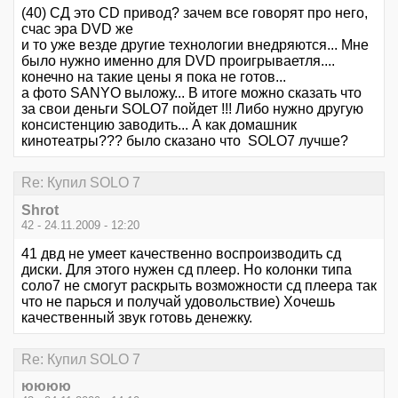
(40) СД это CD привод? зачем все говорят про него,
счас эра DVD же
и то уже везде другие технологии внедряются... Мне
было нужно именно для DVD проигрываетля....
конечно на такие цены я пока не готов...
а фото SANYO выложу... В итоге можно сказать что
за свои деньги SOLO7 пойдет !!! Либо нужно другую
консистенцию заводить... А как домашник
кинотеатры??? было сказано что SOLO7 лучше?
Re: Купил SOLO 7
Shrot
42 - 24.11.2009 - 12:20
41 двд не умеет качественно воспроизводить сд
диски. Для этого нужен сд плеер. Но колонки типа
соло7 не смогут раскрыть возможности сд плеера так
что не парься и получай удовольствие) Хочешь
качественный звук готовь денежку.
Re: Купил SOLO 7
юююю