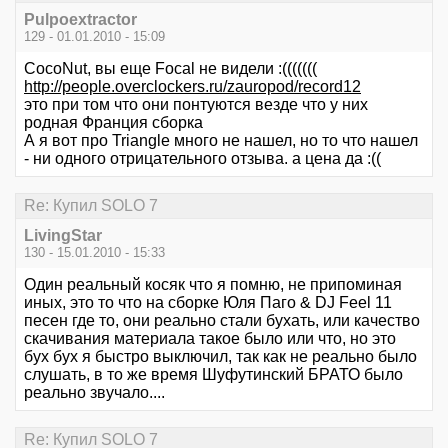
Pulpoextractor
129 - 01.01.2010 - 15:09
CocoNut, вы еще Focal не видели :(((((((
http://people.overclockers.ru/zauropod/record12
это при том что они понтуются везде что у них
родная Франция сборка
А я вот про Triangle много не нашел, но то что нашел
- ни одного отрицательного отзыва. а цена да :((
Re: Купил SOLO 7
LivingStar
130 - 15.01.2010 - 15:33
Один реальный косяк что я помню, не припоминая
иных, это то что на сборке Юля Паго & DJ Feel 11
песен где то, они реально стали бухать, или качество
скачивания материала такое было или что, но это
бух бух я быстро выключил, так как не реально было
слушать, в то же время Шуфутинский БРАТО было
реально звучало....
Re: Купил SOLO 7