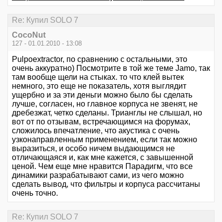
Re: Купил SOLO 7
CocoNut
127 - 01.01.2010 - 13:08
Pulpoextractor, по сравнению с остальными, это
очень аккуратно) Посмотрите в той же теме Jamo, так
там вообще щели на стыках. то что клей вытек
немного, это еще не показатель, хотя выглядит
ущербно и за эти деньги можно было бы сделать
лучше, согласен, но главное корпуса не звенят, не
дребезжат, четко сделаны. Трианглы не слышал, но
вот от по отзывам, встречающимся на форумах,
сложилось впечатление, что акустика с очень
узконаправленным применением, если так можно
выразиться, и особо ничем выдающимся не
отличающаяся и, как мне кажется, с завышенной
ценой. Чем еще мне нравится Парадигм, что все
динамики разрабатывают сами, из чего можно
сделать вывод, что фильтры и корпуса рассчитаны
очень точно.
Re: Купил SOLO 7