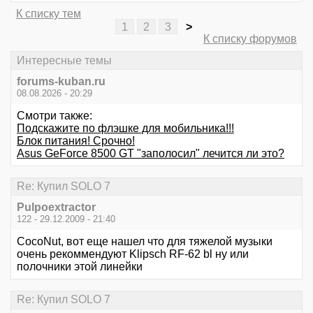
К списку тем
1
2
3
>
К списку форумов
Интересные темы
forums-kuban.ru
08.08.2026 - 20:29
Смотри также:
Подскажите по флэшке для мобильника!!!
Блок питания! Срочно!
Asus GeForce 8500 GT "заполосил" лечится ли это?
Re: Купил SOLO 7
Pulpoextractor
122 - 29.12.2009 - 21:40
CocoNut, вот еще нашел что для тяжелой музыки
очень рекоммендуют Klipsch RF-62 bl ну или
полочники этой линейки
Re: Купил SOLO 7