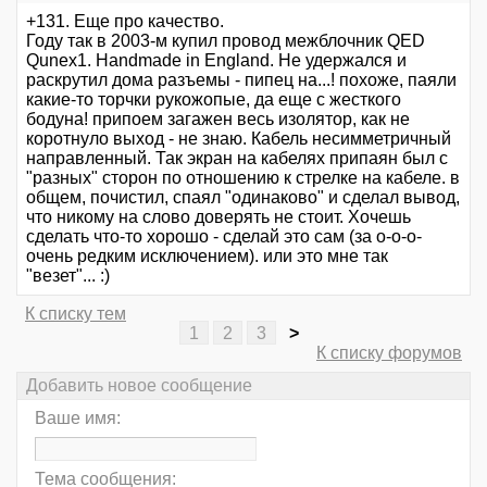
+131. Еще про качество.
Году так в 2003-м купил провод межблочник QED
Qunex1. Handmade in England. Не удержался и
раскрутил дома разъемы - пипец на...! похоже, паяли
какие-то торчки рукожопые, да еще с жесткого
бодуна! припоем загажен весь изолятор, как не
коротнуло выход - не знаю. Кабель несимметричный
направленный. Так экран на кабелях припаян был с
"разных" сторон по отношению к стрелке на кабеле. в
общем, почистил, спаял "одинаково" и сделал вывод,
что никому на слово доверять не стоит. Хочешь
сделать что-то хорошо - сделай это сам (за о-о-о-
очень редким исключением). или это мне так
"везет"... :)
К списку тем
1
2
3
>
К списку форумов
Добавить новое сообщение
Ваше имя:
Тема сообщения: