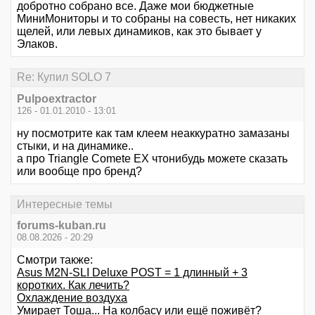
добротно собрано все. Даже мои бюджетные
МиниМониторы и то собраны на совесть, нет никаких
щелей, или левых динамиков, как это бывает у
Элаков.
Re: Купил SOLO 7
Pulpoextractor
126 - 01.01.2010 - 13:01
ну посмотрите как там клеем неаккуратно замазаны
стыки, и на динамике..
а про Triangle Comete EX чтонибудь можете сказать
или вообще про бренд?
Интересные темы
forums-kuban.ru
08.08.2026 - 20:29
Смотри также:
Asus M2N-SLI Deluxe POST = 1 длинный + 3
коротких. Как лечить?
Охлаждение воздуха
Умирает Тоша... На колбасу или ещё поживёт?