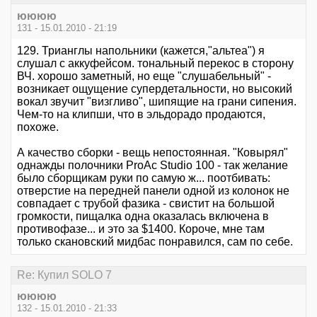
юююю
131 - 15.01.2010 - 21:19
129. Трианглы напольники (кажется,"альтеа") я
слушал с аккуфейсом. тональный перекос в сторону
ВЧ. хорошо заметный, но еще "слушабельный" -
возникает ощущение супердетальности, но высокий
вокал звучит "визгливо", шипящие на грани сипения.
Чем-то на клипши, что в эльдорадо продаются,
похоже.
А качество сборки - вещь непостоянная. "Ковырял"
однажды полочники ProAc Studio 100 - так желание
было сборщикам руки по самую ж... поотбивать:
отверстие на передней панели одной из колонок не
совпадает с трубой фазика - свистит на большой
громкости, пищалка одна оказалась включена в
противофазе... и это за $1400. Короче, мне там
только скановский мидбас понравился, сам по себе.
Re: Купил SOLO 7
юююю
132 - 15.01.2010 - 21:33