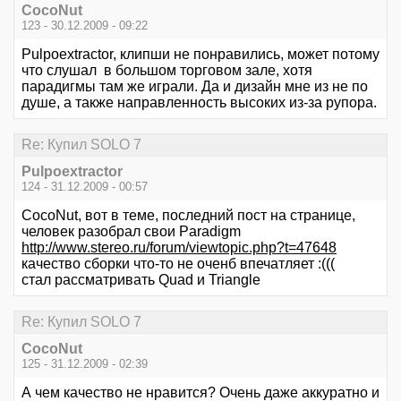
CocoNut
123 - 30.12.2009 - 09:22
Pulpoextractor, клипши не понравились, может потому
что слушал в большом торговом зале, хотя
парадигмы там же играли. Да и дизайн мне из не по
душе, а также направленность высоких из-за рупора.
Re: Купил SOLO 7
Pulpoextractor
124 - 31.12.2009 - 00:57
CocoNut, вот в теме, последний пост на странице,
человек разобрал свои Paradigm
http://www.stereo.ru/forum/viewtopic.php?t=47648
качество сборки что-то не оченб впечатляет :(((
стал рассматривать Quad и Triangle
Re: Купил SOLO 7
CocoNut
125 - 31.12.2009 - 02:39
А чем качество не нравится? Очень даже аккуратно и