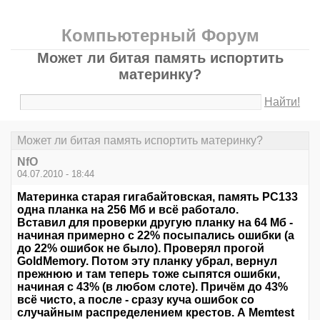
Компьютерный Форум
Может ли битая память испортить
материнку?
Найти!
Может ли битая память испортить материнку?
NfO
04.07.2010 - 18:44
Материнка старая гигабайтовская, память PC133
одна планка на 256 Мб и всё работало.
Вставил для проверки другую планку на 64 Мб -
начиная примерно с 22% посыпались ошибки (а
до 22% ошибок не было). Проверял прогой
GoldMemory. Потом эту планку убрал, вернул
прежнюю и там теперь тоже сыпятся ошибки,
начиная с 43% (в любом слоте). Причём до 43%
всё чисто, а после - сразу куча ошибок со
случайным распределением крестов. А Memtest