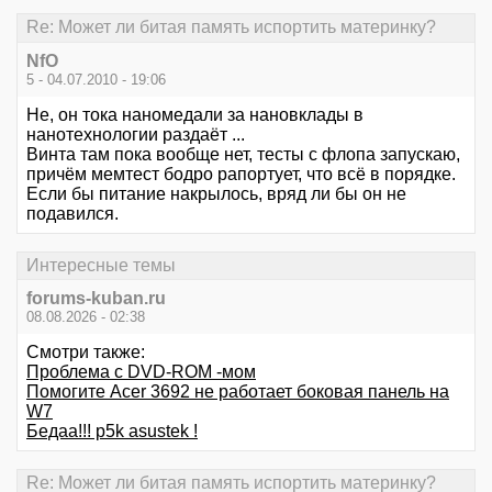
Re: Может ли битая память испортить материнку?
NfO
5 - 04.07.2010 - 19:06
Не, он тока наномедали за нановклады в
нанотехнологии раздаёт ...
Винта там пока вообще нет, тесты с флопа запускаю,
причём мемтест бодро рапортует, что всё в порядке.
Если бы питание накрылось, вряд ли бы он не
подавился.
Интересные темы
forums-kuban.ru
08.08.2026 - 02:38
Смотри также:
Проблема с DVD-ROM -мом
Помогите Acer 3692 не работает боковая панель на
W7
Бедаа!!! p5k asustek !
Re: Может ли битая память испортить материнку?