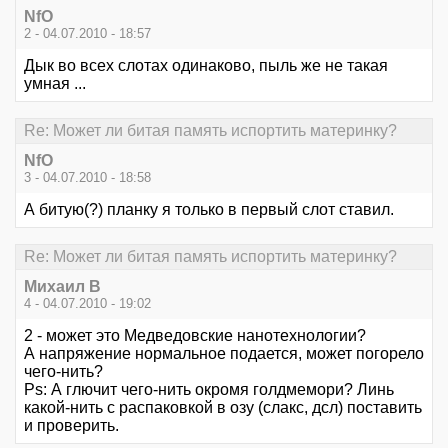
NfO
2 - 04.07.2010 - 18:57
Дык во всех слотах одинаково, пыль же не такая
умная ...
Re: Может ли битая память испортить материнку?
NfO
3 - 04.07.2010 - 18:58
А битую(?) планку я только в первый слот ставил.
Re: Может ли битая память испортить материнку?
Михаил В
4 - 04.07.2010 - 19:02
2 - может это Медведовские нанотехнологии?
А напряжение нормальное подается, может погорело
чего-нить?
Ps: А глючит чего-нить окромя голдмемори? Линь
какой-нить с распаковкой в озу (слакс, дсл) поставить
и проверить.