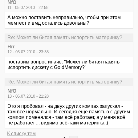
NfO
11 - 05.07.2010 - 22:58
А можно поставить неправильно, чтобы при этом
мемтест и вмд остались довольны?
Re: Может ли битая память испортить материнку?
Hrr
12 - 05.07.2010 - 23:38
поставим вопрос иначе. "Может ли битая память
испортить дискету с GoldMemory?"
Re: Может ли битая память испортить материнку?
NfO
13 - 06.07.2010 - 21:28
Это я пробовал - на двух других компах запускал -
там всё нормально. И сегодня ещё памятью с другим
компом поменялся - там всё работает, а у меня всё
не работает ... видимо всё-таки материнка :(
К списку тем