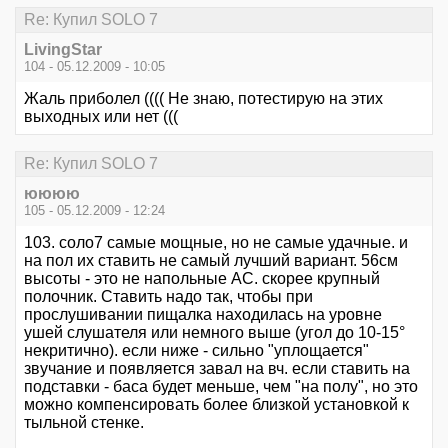
Re: Купил SOLO 7
LivingStar
104 - 05.12.2009 - 10:05
Жаль приболел (((( Не знаю, потестирую на этих
выходных или нет (((
Re: Купил SOLO 7
юююю
105 - 05.12.2009 - 12:24
103. соло7 самые мощные, но не самые удачные. и
на пол их ставить не самый лучший вариант. 56см
высоты - это не напольные АС. скорее крупный
полочник. Ставить надо так, чтобы при
прослушивании пищалка находилась на уровне
ушей слушателя или немного выше (угол до 10-15°
некритично). если ниже - сильно "уплощается"
звучание и появляется завал на вч. если ставить на
подставки - баса будет меньше, чем "на полу", но это
можно компенсировать более близкой установкой к
тыльной стенке.