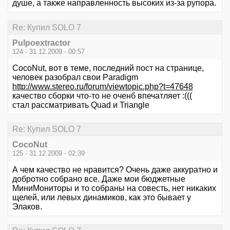
душе, а также направленность высоких из-за рупора.
Re: Купил SOLO 7
Pulpoextractor
124 - 31.12.2009 - 00:57
CocoNut, вот в теме, последний пост на странице,
человек разобрал свои Paradigm
http://www.stereo.ru/forum/viewtopic.php?t=47648
качество сборки что-то не оченб впечатляет :(((
стал рассматривать Quad и Triangle
Re: Купил SOLO 7
CocoNut
125 - 31.12.2009 - 02:39
А чем качество не нравится? Очень даже аккуратно и
добротно собрано все. Даже мои бюджетные
МиниМониторы и то собраны на совесть, нет никаких
щелей, или левых динамиков, как это бывает у
Элаков.