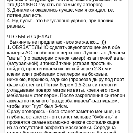
это ДОЛЖНО звучать по замыслу авторов).
3. Динамики оказались лучше, чем я ожидал, т.е.
потенциал есть.
4. Ну, пульт - это безусловно удобно, при прочих
равных.
ЧТО БЫ Я СДЕЛАЛ:
Выкинуть не предлагаю - все же жалко... :)))
1. ОБЯЗАТЕЛЬНО сделать звукопоглощение в обе
камеры АС, особенно в верхнюю. Лучше так: Делаем
"маты" (по размерам стенок камер) из аптечной ваты
(натуральной) и тонкой ткани (старая простынь
пойдет), простегиваем их ниткой через 2-3 см и
клеим или прибиваем степлером на боковые,
нижнюю, верхнюю, заднюю (прорезав дыру под порт
фазика) стенки). Потом берем 1,5-2см синтепон и
укладываем поверх матов из ваты, крепя его тоже
мебельным степлером. После закрепления синтепон
аккуратно немного "раздербаниваем"-распушаем,
чтобы этот "пух" был 3-4см.
Сразу оговорюсь - баса станет заметно меньше, но
глубина останется - он станет меньше "бубнить" и
проявятся самые возможно низкие составляющие
из-за отсутствия эффекта маскировки. Середина
станет более разборчивой, особенно на большой