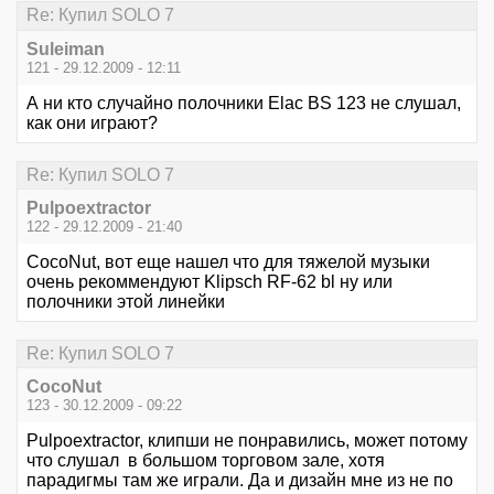
Re: Купил SOLO 7
Suleiman
121 - 29.12.2009 - 12:11
А ни кто случайно полочники Elac BS 123 не слушал,
как они играют?
Re: Купил SOLO 7
Pulpoextractor
122 - 29.12.2009 - 21:40
CocoNut, вот еще нашел что для тяжелой музыки
очень рекоммендуют Klipsch RF-62 bl ну или
полочники этой линейки
Re: Купил SOLO 7
CocoNut
123 - 30.12.2009 - 09:22
Pulpoextractor, клипши не понравились, может потому
что слушал в большом торговом зале, хотя
парадигмы там же играли. Да и дизайн мне из не по