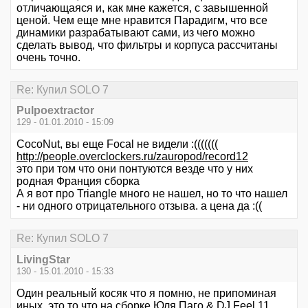
отличающаяся и, как мне кажется, с завышенной
ценой. Чем еще мне нравится Парадигм, что все
динамики разрабатывают сами, из чего можно
сделать вывод, что фильтры и корпуса рассчитаны
очень точно.
Re: Купил SOLO 7
Pulpoextractor
129 - 01.01.2010 - 15:09
CocoNut, вы еще Focal не видели :(((((((
http://people.overclockers.ru/zauropod/record12
это при том что они понтуются везде что у них
родная Франция сборка
А я вот про Triangle много не нашел, но то что нашел
- ни одного отрицательного отзыва. а цена да :((
Re: Купил SOLO 7
LivingStar
130 - 15.01.2010 - 15:33
Один реальный косяк что я помню, не припоминая
иных, это то что на сборке Юля Паго & DJ Feel 11