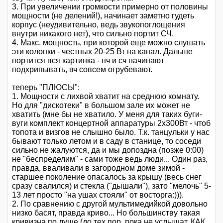
3. При увеличении громкости примерно от половины
мощности (не делений!), начинает заметно гудеть
корпус (неудивительно, ведь звукопоглощения
внутри никакого нет), что сильно портит СЧ.
4. Макс. мощность, при которой еще можно слушать
эти колонки - честных 20-25 Вт на канал. Дальше
портится вся картинка - нч и сч начинают
подхрипывать, вч совсем огрубевают.
теперь "ПЛЮСЫ":
1. Мощности с лихвой хватит на среднюю комнату.
Но для "дискотеки" в большом зале их может не
хватить (мне бы не хватило. У меня для таких буги-
вуги комплект концертной аппаратуры 2х300Вт - чтоб
топота и визгов не слышно было. Т.к. танцульки у нас
бывают только летом и в саду в станице, то соседи
сильно не жалуются, да и мы допоздна (позже 0:00)
не "беспределим" - сами тоже ведь люди... Один раз,
правда, вваливали в загородном доме зимой -
старшее поколение опасалось за крышу (весь снег
сразу свалился) и стекла ("дышали"), зато "мелочь" 5-
13 лет просто "на ушах стояли" от восторга:))).
2. По сравнению с другой мультимедийкой довольно
низко басят, правда криво... Но большинству такая
кривизна по душе (до тех пор, пока не услышат, КАК