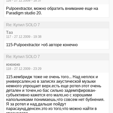
116 - 27.12.2009 - 18:37
Pulpoextractor, можно обратить внимание еще на
Paradigm studio 20.
Re: Купил SOLO 7
Таз
117 - 27.12.2009 - 19:38
115-Pulpoextractor >об авторе конечно
Re: Купил SOLO 7
юююю
118 - 27.12.2009 - 23:29
115.кембридж тоже не очень того... Над неплох и
универсален,но в записях акустической музыки
немного упрощает верх.есть еще ротел-этот очень
детален и точен,но бас сильно задемпфирован-
субъективно кажется его мало,но с хорошими
напольниками понимаешь,что совсем нет бубнения.
Я за ротел и над.дальше пойдут
парасаунд,денсен.это из того,что можно найти в