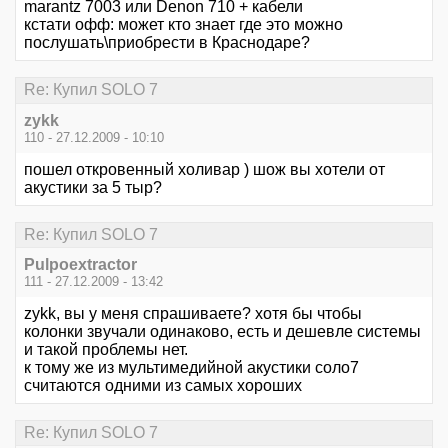
marantz 7003 или Denon 710 + кабели
кстати офф: может кто знает где это можно
послушать\приобрести в Краснодаре?
Re: Купил SOLO 7
zykk
110 - 27.12.2009 - 10:10
пошел откровенный холивар ) шож вы хотели от
акустики за 5 тыр?
Re: Купил SOLO 7
Pulpoextractor
111 - 27.12.2009 - 13:42
zykk, вы у меня спрашиваете? хотя бы чтобы
колонки звучали одинаково, есть и дешевле системы
и такой проблемы нет.
к тому же из мультимедийной акустики соло7
считаются одними из самых хороших
Re: Купил SOLO 7