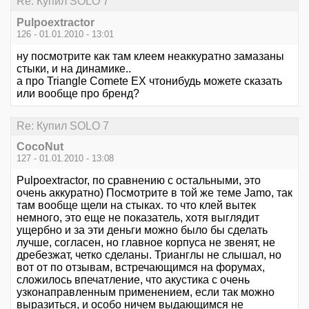
Re: Купил SOLO 7
Pulpoextractor
126 - 01.01.2010 - 13:01
ну посмотрите как там клеем неаккуратно замазаны
стыки, и на динамике..
а про Triangle Comete EX чтонибудь можете сказать
или вообще про бренд?
Re: Купил SOLO 7
CocoNut
127 - 01.01.2010 - 13:08
Pulpoextractor, по сравнению с остальными, это
очень аккуратно) Посмотрите в той же теме Jamo, так
там вообще щели на стыках. то что клей вытек
немного, это еще не показатель, хотя выглядит
ущербно и за эти деньги можно было бы сделать
лучше, согласен, но главное корпуса не звенят, не
дребезжат, четко сделаны. Трианглы не слышал, но
вот от по отзывам, встречающимся на форумах,
сложилось впечатление, что акустика с очень
узконаправленным применением, если так можно
выразиться, и особо ничем выдающимся не