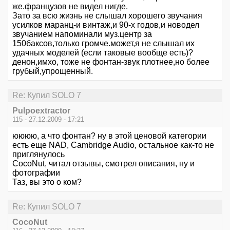
же.французов не видел нигде.
Зато за всю жизнь не слышал хорошего звучания
усилков маранц-и винтаж,и 90-х годов,и новодел
звучанием напоминали муз.центр за
150баксов,только громче.может,я не слышал их
удачных моделей (если таковые вообще есть)?
денон,имхо, тоже не фонтан-звук плотнее,но более
грубый,упрощенный.
Re: Купил SOLO 7
Pulpoextractor
115 - 27.12.2009 - 17:21
юююю, а что фонтан? ну в этой ценовой категории
есть еще NAD, Cambridge Audio, остальное как-то не
приглянулось
CocoNut, читал отзывы, смотрел описания, ну и
фотографии
Таз, вы это о ком?
Re: Купил SOLO 7
CocoNut