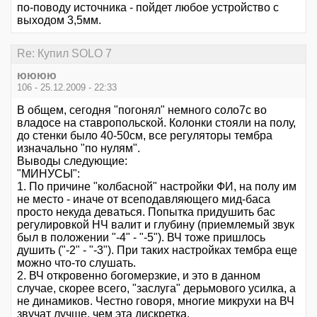
по-поводу источника - пойдет любое устройство с
выходом 3,5мм.
Re: Купил SOLO 7
юююю
106 - 25.12.2009 - 22:33
В общем, сегодня "погонял" немного соло7с во
владосе на ставропольской. Колонки стояли на полу,
до стенки было 40-50см, все регуляторы тембра
изначально "по нулям".
Выводы следующие:
"МИНУСЫ":
1. По причине "колбасной" настройки ФИ, на полу им
не место - иначе от всеподавляющего мид-баса
просто некуда деваться. Попытка придушить бас
регулировкой НЧ валит и глубину (приемлемый звук
был в положении "-4" - "-5"). ВЧ тоже пришлось
душить ("-2" - "-3"). При таких настройках тембра еще
можно что-то слушать.
2. ВЧ откровенно богомерзкие, и это в данном
случае, скорее всего, "заслуга" дерьмового усилка, а
не динамиков. Честно говоря, многие микрухи на ВЧ
звучат лучше, чем эта дискретка.