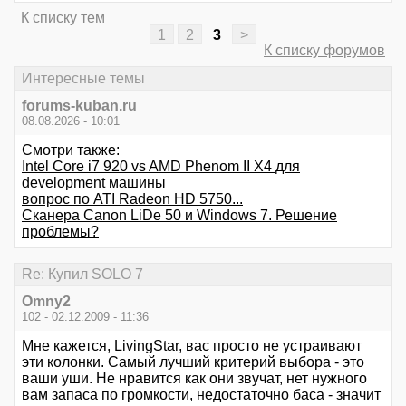
К списку тем
1
2
3
>
К списку форумов
Интересные темы
forums-kuban.ru
08.08.2026 - 10:01
Смотри также:
Intel Core i7 920 vs AMD Phenom II X4 для
development машины
вопрос по ATI Radeon HD 5750...
Сканера Canon LiDe 50 и Windows 7. Решение
проблемы?
Re: Купил SOLO 7
Omny2
102 - 02.12.2009 - 11:36
Мне кажется, LivingStar, вас просто не устраивают
эти колонки. Самый лучший критерий выбора - это
ваши уши. Не нравится как они звучат, нет нужного
вам запаса по громкости, недостаточно баса - значит