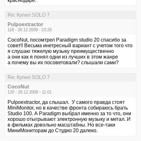
краснодаре.
Re: Купил SOLO 7
Pulpoextractor
119 - 28.12.2009 - 23:20
CocoNut, посомтрел Paradigm studio 20 спасибо за
совет!! Весьма инетресный вариант с учетом того что
я слушаю тяжелую музыку преимущественно
а они как я понял одни из лучших в этом жанре
а почему вы их посоветовали? слышали сами?
Re: Купил SOLO 7
CocoNut
120 - 29.12.2009 - 11:01
Pulpoextractor, да слышал. У самого правда стоят
MiniMonitor, но в качестве фронта собираюсь брать
Studio 100. А Paradigm выбрал именно за то что, они
хорошо отыгрывают электронную музыку и метал. И
в фильмах довольно масштабны. Но все-таки
МиниМониторам до Студио 20 далеко.