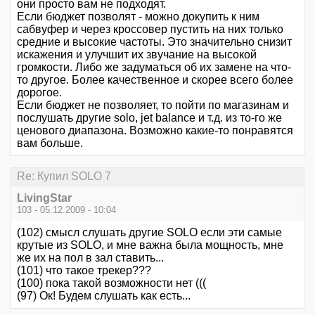
они просто вам не подходят.
Если бюджет позволят - можно докупить к ним
сабвуфер и через кроссовер пустить на них только
средние и высокие частоты. Это значительно снизит
искажения и улучшит их звучание на высокой
громкости. Либо же задуматься об их замене на что-
то другое. Более качественное и скорее всего более
дорогое.
Если бюджет не позволяет, то пойти по магазинам и
послушать другие solo, jet balance и т.д. из то-го же
ценового диапазона. Возможно какие-то понравятся
вам больше.
Re: Купил SOLO 7
LivingStar
103 - 05.12.2009 - 10:04
(102) смысл слушать другие SOLO если эти самые
крутые из SOLO, и мне важна была мощность, мне
же их на пол в зал ставить...
(101) что такое трекер???
(100) пока такой возможности нет (((
(97) Ок! Будем слушать как есть...