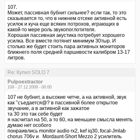
107.
Может, пассивная бубнит сильнее? если так, то это
сказывается то, что в нижнем отсеке активной есть
усилок и куча еще всяких потрохов, играющих в
какой-то мере роль звукопоглотителя.
Хорошая пассивная акустика потребует хорошего
усилка. Все вместе потянет минимум 30тыр. И
столько же будет стоить пара активных мониторов
ближнего поля средней паршивости калибром 13-17
литров.
Re: Купил SOLO 7
Pulpoextractor
109 - 27.12.2009 - 00:00
107 не бубнит, а высокие четче, а на активной, звук
как "съедается@? в пассивной более открытое
звучание, а в активной как зажатое
та 30 это так себе будет
я насчитал на 50, а то 60, на меньшее смысла менять
думаю нет особого
понраивлись monitor audio rx2, kef iq30, focal-Jmlab
chorus 706v и Mordaunt-Short Mezzo 2 усилитель