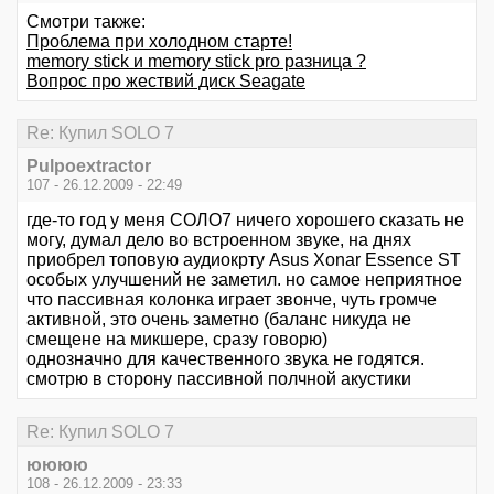
Смотри также:
Проблема при холодном старте!
memory stick и memory stick pro разница ?
Вопрос про жествий диск Seagate
Re: Купил SOLO 7
Pulpoextractor
107 - 26.12.2009 - 22:49
где-то год у меня СОЛО7 ничего хорошего сказать не
могу, думал дело во встроенном звуке, на днях
приобрел топовую аудиокрту Asus Xonar Essence ST
особых улучшений не заметил. но самое неприятное
что пассивная колонка играет звонче, чуть громче
активной, это очень заметно (баланс никуда не
смещене на микшере, сразу говорю)
однозначно для качественного звука не годятся.
смотрю в сторону пассивной полчной акустики
Re: Купил SOLO 7
юююю
108 - 26.12.2009 - 23:33