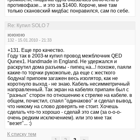
противофазе... и это за $1400. Короче, мне там
только скановский мидбас понравился, сам по себе.
Re: Купил SOLO 7
юююю
132 - 15.01.2010 - 21:33
+131. Еще про качество.
Году так в 2003-м купил провод межблочник QED
Qunex1. Handmade in England. Не удержался и
раскрутил дома разъемы - пипец на...! похоже, паяли
какие-то торчки рукожопые, да еще с жесткого
бодуна! припоем загажен весь изолятор, как не
коротнуло выход - не знаю. Кабель несимметричный
направленный. Так экран на кабелях припаян был с
"разных" сторон по отношению к стрелке на кабеле. в
общем, почистил, спаял "одинаково" и сделал вывод,
что никому на слово доверять не стоит. Хочешь
сделать что-то хорошо - сделай это сам (за о-о-о-
очень редким исключением). или это мне так
"везет"... :)
К списку тем
1
2
3
>