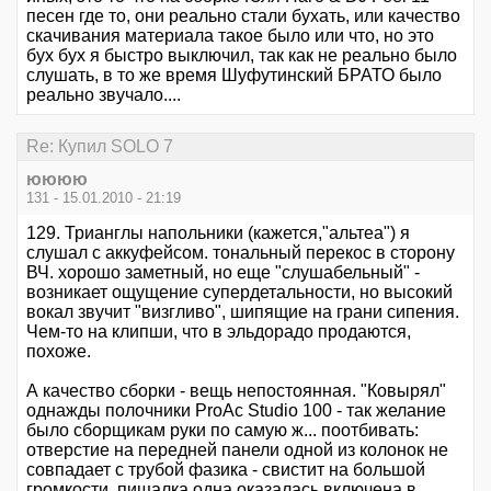
песен где то, они реально стали бухать, или качество
скачивания материала такое было или что, но это
бух бух я быстро выключил, так как не реально было
слушать, в то же время Шуфутинский БРАТО было
реально звучало....
Re: Купил SOLO 7
юююю
131 - 15.01.2010 - 21:19
129. Трианглы напольники (кажется,"альтеа") я
слушал с аккуфейсом. тональный перекос в сторону
ВЧ. хорошо заметный, но еще "слушабельный" -
возникает ощущение супердетальности, но высокий
вокал звучит "визгливо", шипящие на грани сипения.
Чем-то на клипши, что в эльдорадо продаются,
похоже.
А качество сборки - вещь непостоянная. "Ковырял"
однажды полочники ProAc Studio 100 - так желание
было сборщикам руки по самую ж... поотбивать:
отверстие на передней панели одной из колонок не
совпадает с трубой фазика - свистит на большой
громкости, пищалка одна оказалась включена в