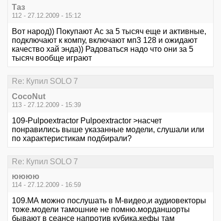
Таз
112 - 27.12.2009 - 15:12
Вот народ)) Покупают Ас за 5 тысяч еще и активные,
подключают к компу, включают мп3 128 и ожидают
качество хай энда)) Радоваться надо что они за 5
тысяч вообще играют
Re: Купил SOLO 7
CocoNut
113 - 27.12.2009 - 15:39
109-Pulpoextractor Pulpoextractor >насчет
понравились выше указанные модели, слушали или
по характеристикам подбирали?
Re: Купил SOLO 7
юююю
114 - 27.12.2009 - 16:59
109.МА можно послушать в М-видео,и аудиовекторы
тоже.модели тамошние не помню.морданшорты
бывают в сеансе напротив кубика,кефы там