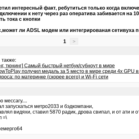
етил интересный факт, ребутиться только когда вклю
дключении к нету через раз оператива забивается на 10
ть тока с кнопки
,может ли ADSL модем или интегрированая сетивуха 
1
>
 также:
нг, тюнинг] Самый быстрый нетбук/субноут в мире
owToPlay получил медаль за 5 место в мире среди 4х GPU в
роса: по материнке (скорее всего) и Wi-Fi сети
 мессагу....
ал запускаться метро2033 и бэдкомпани,
влял видяхи, ставил 5870 радик, дрова свипал, и от ати и 
 =\
семерго64