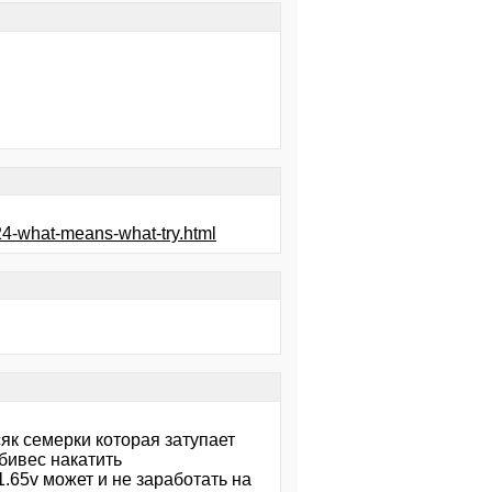
4-what-means-what-try.html
сяк семерки которая затупает
бивес накатить
1.65v может и не заработать на