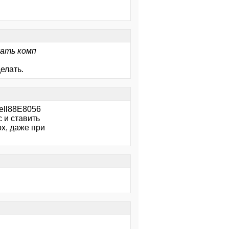
жать комп
делать.
vell88E8056
 и ставить
х, даже при