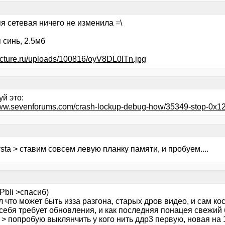
я сетевая ничего не изменила =\
 синь, 2.5мб
ipicture.ru/uploads/100816/oyV8DL0lTn.jpg
й это:
www.sevenforums.com/crash-lockup-debug-how/35349-stop-0x12
sta > ставим совсем левую планку памяти, и пробуем....
PbIi >спасиб)
 что может быть изза разгона, старых дров видео, и сам ко
себя требует обновления, и как последняя понацея свежий 
> попробую выклянчить у кого нить ддр3 первую, новая на 