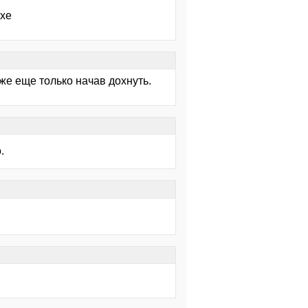
exe
е еще только начав дохнуть.
.