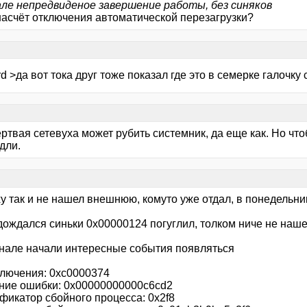
але непредвиденое завершение работы, без синяков
 насчёт отключения автоматической перезагрузки?
d >да вот тока друг тоже показал где это в семерке галочку
твая сетевуха может рубить системник, да еще как. Но что
дли.
у так и не нашел внешнюю, комуто уже отдал, в понедельни
дождался синьки 0х00000124 погуглил, толком ниче не наше
рнале начали интересные события появляться
ключения: 0xc0000374
ие ошибки: 0x00000000000c6cd2
фикатор сбойного процесса: 0x2f8