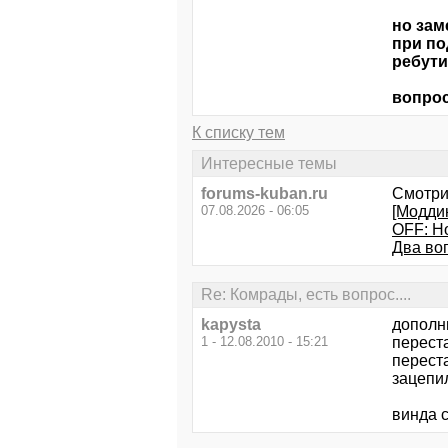
но зам
при по
ребути
вопрос
К списку тем
Интересные темы
forums-kuban.ru
Смотри
07.08.2026 - 06:05
[Модди
OFF: H
Два воп
Re: Комрады, есть вопрос....
kapysta
дополню
1 - 12.08.2010 - 15:21
перест
переста
зацепил
винда 