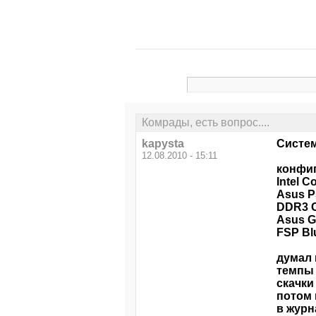
Комрады, есть вопрос....
kapysta
Систем
12.08.2010 - 15:11
конфи
Intel 
Asus P
DDR3 C
Asus G
FSP Bl
думал 
темпы
скачки
потом 
в журн