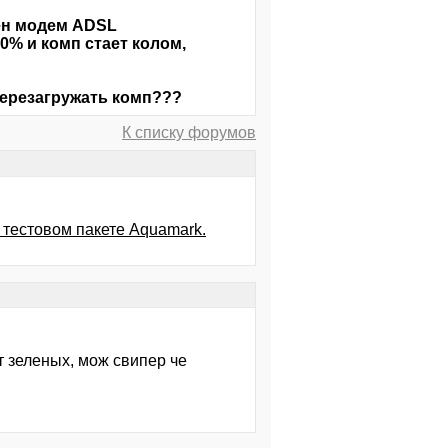
чен модем ADSL
0% и комп стает колом,
перезагружать комп???
К списку форумов
 тестовом пакете Aquamark.
от зеленых, мож свипер че