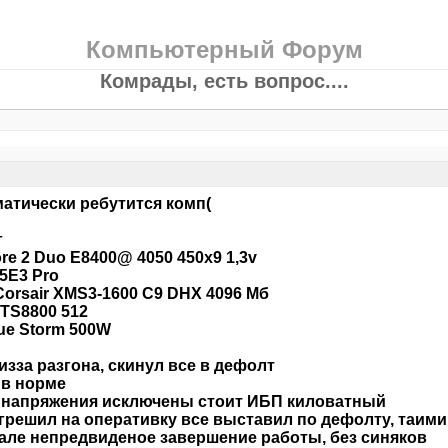
Компьютерный Форум
Комрады, есть вопрос....
атически ребутится комп(
г
Core 2 Duo E8400@ 4050 450x9 1,3v
5E3 Pro
orsair XMS3-1600 C9 DHX 4096 Мб
TS8800 512
ue Storm 500W
изза разгона, скинул все в дефолт
 в норме
 напряжения исключены стоит ИБП киловатный
грешил на оперативку все выставил по дефолту, таими
але непредвиденое завершение работы, без синяков