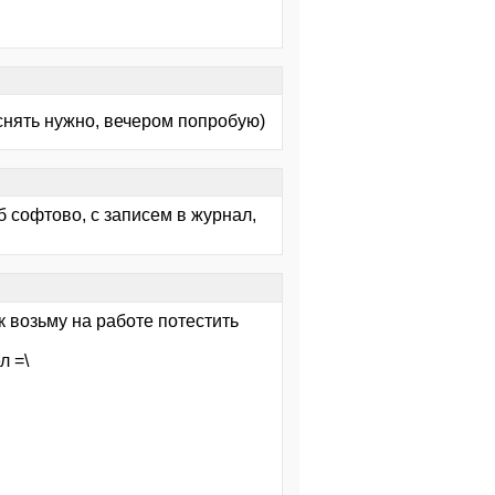
 снять нужно, вечером попробую)
б софтово, с записем в журнал,
к возьму на работе потестить
л =\