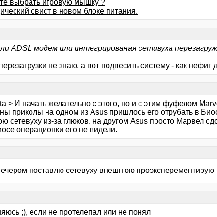
те выбрать игровую мышку ?
ический свист в новом блоке питания.
ли ADSL модем или интегрированая сетивуха перезагру
перезагрузки не знаю, а вот подвесить систему - как нефиг 
ta > И начать желательно с этого, но и с этим фуфелом Mar
ны приколы на одном из Asus пришлось его отрубать в Биос
 сетевуху из-за глюков, на другом Asus просто Марвел сдо
иосе операционки его не видели.
вечером поставлю сетевуху внешнюю проэксперементирую
яюсь ;), если не протелепал или не понял