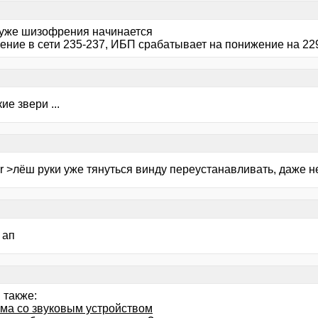
 уже шизофрения начинается
ение в сети 235-237, ИБП срабатывает на понижение на 22
ие звери ...
or >лёш руки уже тянуться винду переустанавливать, даже н
 ап
 также:
ма со звуковым устройством