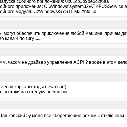
запуска сбойного приложения: 0x01cb3b9be5c2f6aa
бойного приложения: C:\Windows\system32\ATKFUSService.
ойного модуля: C:\Windows\SYSTEM32\ntdll.dll
ы могут обеспечить приключения любой машине, причем даж
 када 4 по гигу.......
мм, часом не драйвер управления ACPI ? вроде в этом дело
 >если корсары тоды печально(
ь всетаки на сетевуху внешнюю
 Пашковский >у меня все сберегающие режимы отключены