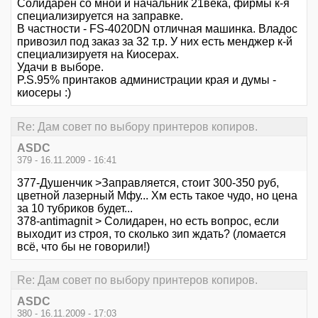
Солидарен со мной и начальник 21века, фирмы к-я
специализируется на заправке.
В частности - FS-4020DN отличная машинка. Владос
привозил под заказ за 32 т.р. У них есть менджер к-й
специализируетя на Киосерах.
Удачи в выборе.
P.S.95% принтаков администрации края и думы -
киосеры :)
Re: Дам совет по выбору принтеров копиров.
ASDC
379 - 16.11.2009 - 16:41
377-Душенчик >Заправляется, стоит 300-350 руб,
цветной лазерный Мфу... Хм есть такое чудо, но цена
за 10 тубриков будет...
378-antimagnit > Солидарен, но есть вопрос, если
выходит из строя, то сколько зип ждать? (ломается
всё, что бы не говорили!)
Re: Дам совет по выбору принтеров копиров.
ASDC
380 - 16.11.2009 - 17:03