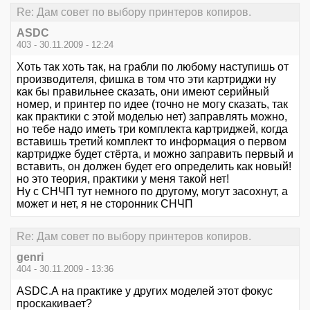
Re: Дам совет по выбору принтеров копиров.
ASDC
403 - 30.11.2009 - 12:24
Хоть так хоть так, на грабли по любому наступишь от
производителя, фишка в том что эти картриджи ну
как бы правильнее сказать, они имеют серийный
номер, и принтер по идее (точно не могу сказать, так
как практики с этой моделью нет) заправлять можно,
но тебе надо иметь три комплекта картриджей, когда
вставишь третий комплект то информация о первом
картридже будет стёрта, и можно заправить первый и
вставить, он должен будет его определить как новый!
но это теория, практики у меня такой нет!
Ну с СНЧП тут немного по другому, могут засохнут, а
может и нет, я не сторонник СНЧП
Re: Дам совет по выбору принтеров копиров.
genri
404 - 30.11.2009 - 13:36
ASDC.А на практике у других моделей этот фокус
проскакивает?