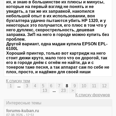
их, и знаю в большинстве их плюсы и минусы,
которые на первый взгляд не понять и не
увидеть, а так же их заправкой, накопился
небольшой опыт в их использовании, вон
бухгалтера удачно пытаются убить НР 1320, и у
некоторых это получается, его плюс в том что у
него дуплекс, скорострельность, дешевая
заправка. ЗиП на него в городе можно купить без
проблем.
Другой вариант, одна мадам купила EPSON EPL-
6100L
Хороший принтер, только вот картридж на него
стоит дюжи круто, мало того что он дорогой, так
его в городе днём с огнём не найти, да и с
тонером таже песня, а так аппарат сам по себе не
плох, просто, и надёжен для своей ниши
К списку тем
1
...
3
4
5
6
7
8
9
10
11
12
13
...
23
>
К списку форумов
Интересные темы
forums-kuban.ru
07.08.2026 - 12:51