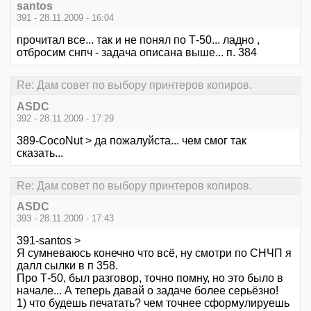
santos
391 - 28.11.2009 - 16:04
прочитал все... так и не понял по Т-50... ладно ,
отбросим снпч - задача описана выше... п. 384
Re: Дам совет по выбору принтеров копиров.
ASDC
392 - 28.11.2009 - 17:29
389-CocoNut > да пожалуйста... чем смог так
сказать...
Re: Дам совет по выбору принтеров копиров.
ASDC
393 - 28.11.2009 - 17:43
391-santos >
Я сумневаюсь конечно что всё, ну смотри по СНЧП я
далл сылки в п 358.
Про Т-50, был разговор, точно помну, но это было в
начале... А теперь давай о задаче более серьёзно!
1) что будешь печатать? чем точнее сформулируешь