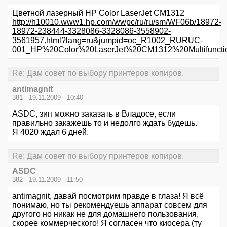
Цветной лазерный HP Color LaserJet CM1312
http://h10010.www1.hp.com/wwpc/ru/ru/sm/WF06b/18972-
18972-238444-3328086-3328086-3558902-
3561957.html?lang=ru&jumpid=oc_R1002_RURUC-
001_HP%20Color%20LaserJet%20CM1312%20Multifunctio
Re: Дам совет по выбору принтеров копиров.
antimagnit
381 - 19.11.2009 - 10:40
ASDC, зип можно заказать в Владосе, если
правильно закажешь то и недолго ждать будешь.
Я 4020 ждал 6 дней.
Re: Дам совет по выбору принтеров копиров.
ASDC
382 - 19.11.2009 - 11:50
antimagnit, давай посмотрим правде в глаза! Я всё
понимаю, но ты рекомендуешь аппарат совсем для
другого но никак не для домашнего пользования,
скорее коммерческого! Я согласен что киосера (ту