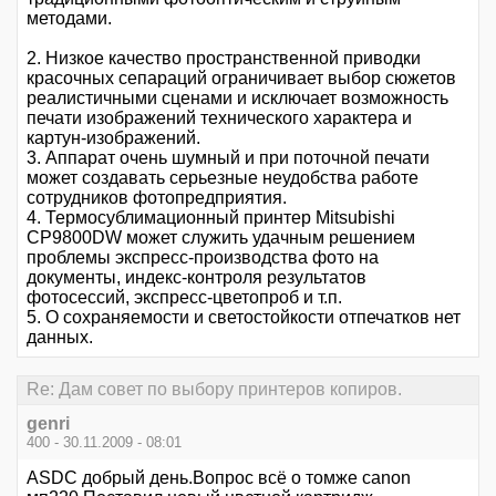
методами.
2. Низкое качество пространственной приводки
красочных сепараций ограничивает выбор сюжетов
реалистичными сценами и исключает возможность
печати изображений технического характера и
картун-изображений.
3. Аппарат очень шумный и при поточной печати
может создавать серьезные неудобства работе
сотрудников фотопредприятия.
4. Термосублимационный принтер Mitsubishi
CP9800DW может служить удачным решением
проблемы экспресс-производства фото на
документы, индекс-контроля результатов
фотосессий, экспресс-цветопроб и т.п.
5. О сохраняемости и светостойкости отпечатков нет
данных.
Re: Дам совет по выбору принтеров копиров.
genri
400 - 30.11.2009 - 08:01
ASDC добрый день.Вопрос всё о томже canon