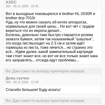
ASDC
365 - 08.11.2009 - 18:45
Вот в выходные поковырялся в brother HL-2030R и
brother dcp-7010r
Нда, ну что можно сказать об ентих аппаратах,
нормальные для своей цены... Но вот чёт с трудом
вериться что их европа делает...
Болезнь, довольно таки быстро стираются ролики
захвата бумаги, затем так называемый "шашлык",
это когда листвыходит на 2-3 см и затем идёт
гормошка из листа, тоже лечится... но странно это
всё... Идём далее, какой замечательный картридж
там стоит знают все, но вот не все только знают кака
его заправлять... отсюда идут проблемы...
Re: Дам совет по выбору принтеров копиров.
Дома скучно
366 - 09.11.2009 - 12:38
Спасибо большое! Буду искать!
Re: Дам совет по выбору принтеров копиров.