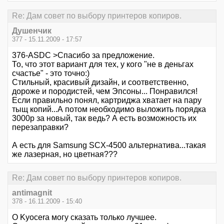
Re: Дам совет по выбору принтеров копиров.
Душенчик
377 - 15.11.2009 - 17:57
376-ASDC >Спасибо за предложение.
То, что этот вариант для тех, у кого "не в деньгах
счастье" - это точно:)
Стильный, красивый дизайн, и соответственно,
дороже и породистей, чем Эпсоны... Понравился!
Если правильно понял, картриджа хватает на пару
тыщ копий...А потом необходимо выложить порядка
3000р за новый, так ведь? А есть возможность их
перезаправки?
А есть для Samsung SCX-4500 альтернатива...такая
же лазерная, но цветная???
Re: Дам совет по выбору принтеров копиров.
antimagnit
378 - 16.11.2009 - 15:40
О Kyocera могу сказать только лучшее.