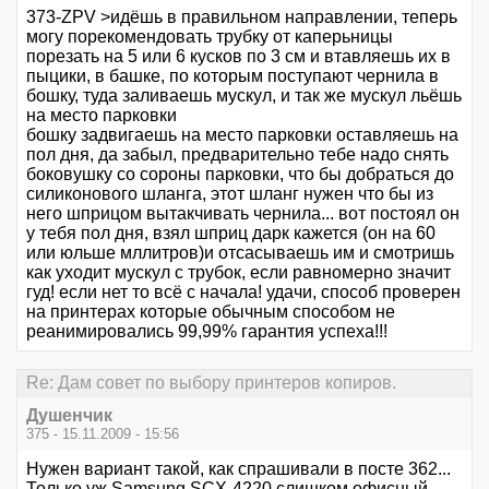
373-ZPV >идёшь в правильном направлении, теперь
могу порекомендовать трубку от каперьницы
порезать на 5 или 6 кусков по 3 см и втавляешь их в
пыцики, в башке, по которым поступают чернила в
бошку, туда заливаешь мускул, и так же мускул льёшь
на место парковки
бошку задвигаешь на место парковки оставляешь на
пол дня, да забыл, предварительно тебе надо снять
боковушку со сороны парковки, что бы добраться до
силиконового шланга, этот шланг нужен что бы из
него шприцом вытакчивать чернила... вот постоял он
у тебя пол дня, взял шприц дарк кажется (он на 60
или юльше мллитров)и отсасываешь им и смотришь
как уходит мускул с трубок, если равномерно значит
гуд! если нет то всё с начала! удачи, способ проверен
на принтерах которые обычным способом не
реанимировались 99,99% гарантия успеха!!!
Re: Дам совет по выбору принтеров копиров.
Душенчик
375 - 15.11.2009 - 15:56
Нужен вариант такой, как спрашивали в посте 362...
Только уж Samsung SCX-4220 слишком офисный