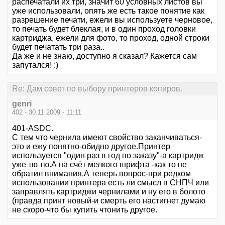
распечатали их три, значит 60 условных листов вы
уже использовали, опять же есть такое понятие как
разрешение печати, ежели вы используете черновое,
то печать будет блеклая, и в один проход головки
картриджа, ежели для фото, то проход, одной строки
будет печатать три раза..
Да же и не знаю, доступно я сказал? Кажется сам
запутался! :)
Re: Дам совет по выбору принтеров копиров.
genri
402 - 30.11.2009 - 11:11
401-ASDC.
С тем что чернила имеют свойство заканчиваться-
это и ежу понятно-обидно другое.Принтер
используется "один раз в год по заказу"-а картридж
уже тю тю.А на счёт мелкого шрифта -как то не
обратил внимания.А теперь вопрос-при редком
использовании принтера есть ли смысл в СНПЧ или
заправлять картриджи чернилами и ну его в болото
(правда принт новый-и смерть его настигнет думаю
не скоро-что бы купить чтонить другое.