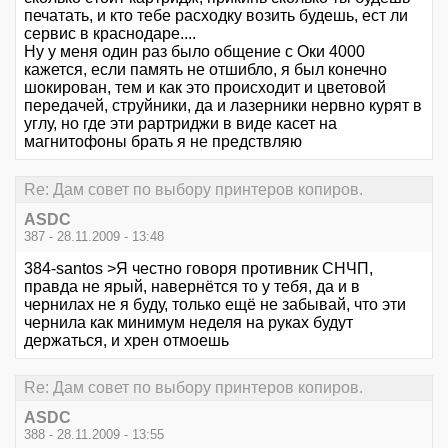
печатать, и кто тебе расходку возить будешь, ест ли
сервис в краснодаре....
Ну у меня один раз было общение с Оки 4000
кажется, если память не отшибло, я был конечно
шокирован, тем и как это происходит и цветовой
передачей, струйники, да и лазерники нервно курят в
углу, но где эти рартриджи в виде касет на
магнитофоны брать я не предствляю
Re: Дам совет по выбору принтеров копиров.
ASDC
387 - 28.11.2009 - 13:48
384-santos >Я честно говоря противник СНЧП,
правда не ярый, навернётся то у тебя, да и в
чернилах не я буду, только ещё не забывай, что эти
чернила как минимум неделя на руках будут
держаться, и хрен отмоешь
Re: Дам совет по выбору принтеров копиров.
ASDC
388 - 28.11.2009 - 13:55