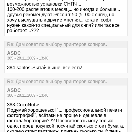
возможностью установки СНПЧ...
100-200 распечаток в месяц... но иногда и больше...
друзья рекомендуют Эпсон т-50 (5100 с снпч), но
хочу выслушать и другие мнения... кстати, софт
нужен какой-то специальный для снпч? или так все
работает....???
Re: Дам совет по выбору принтеров копиров.
ASDC
385 - 28.11.2009 - 13:40
384-santos >читай выше, всё есть!
Re: Дам совет по выбору принтеров копиров.
ASDC
386 - 28.11.2009 - 13:46
383-CocoNut >
Подумай хорошенько! "... профессиональной печати
фотографий", всётаки не проще и дешевле в
фотолаборатории??? Посоветовать могу только
одно, перед покупкой посчитай сколько стоит бумага,
сколько стоит картридж, прикинь сколько ты будешь