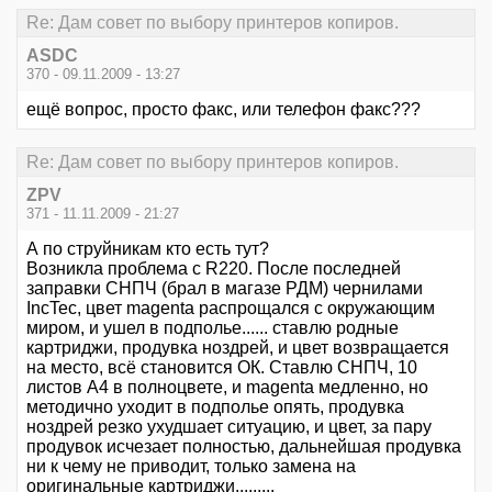
Re: Дам совет по выбору принтеров копиров.
ASDC
370 - 09.11.2009 - 13:27
ещё вопрос, просто факс, или телефон факс???
Re: Дам совет по выбору принтеров копиров.
ZPV
371 - 11.11.2009 - 21:27
А по струйникам кто есть тут?
Возникла проблема с R220. После последней
заправки СНПЧ (брал в магазе РДМ) чернилами
IncTec, цвет magenta распрощался с окружающим
миром, и ушел в подполье...... ставлю родные
картриджи, продувка ноздрей, и цвет возвращается
на место, всё становится ОК. Ставлю СНПЧ, 10
листов А4 в полноцвете, и magenta медленно, но
методично уходит в подполье опять, продувка
ноздрей резко ухудшает ситуацию, и цвет, за пару
продувок исчезает полностью, дальнейшая продувка
ни к чему не приводит, только замена на
оригинальные картриджи.........