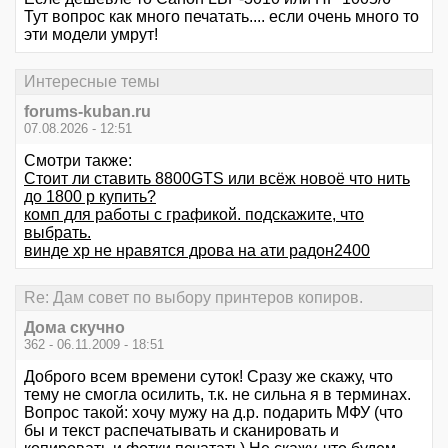
Тут вопрос как много печатать.... если очень много то
эти модели умрут!
Интересные темы
forums-kuban.ru
07.08.2026 - 12:51
Смотри также:
Стоит ли ставить 8800GTS или всёж новоё что нить
до 1800 р купить?
комп для работы с графикой. подскажите, что
выбрать.
винде хр не нравятся дрова на ати радон2400
Re: Дам совет по выбору принтеров копиров.
Дома скучно
362 - 06.11.2009 - 18:51
Доброго всем времени суток! Сразу же скажу, что
тему не смогла осилить, т.к. не сильна я в терминах.
Вопрос такой: хочу мужу на д.р. подарить МФУ (что
бы и текст распечатывать и сканировать и