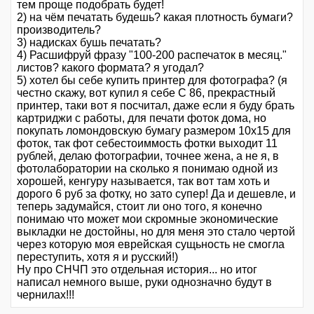
тем проще подобрать будет!
2) на чём печатать будешь? какая плотность бумаги?
производитель?
3) надисках бушь печатать?
4) Расшифруй фразу "100-200 распечаток в месяц."
листов? какого формата? я угодал?
5) хотел бы себе купить принтер для фотографа? (я
честно скажу, вот купил я себе С 86, прекрастный
принтер, таки вот я посчитал, даже если я буду брать
картриджи с работы, для печати фоток дома, но
покупать ломондовскую бумагу размером 10х15 для
фоток, так фот себестоиммость фотки выходит 11
рублей, делаю фотографии, точнее жена, а не я, в
фотолаборатории на сколько я понимаю одной из
хорошей, кенгуру называется, так вот там хоть и
дорого 6 руб за фотку, но зато супер! Да и дешевле, и
теперь задумайся, стоит ли оно того, я конечно
понимаю что может мои скромные экономические
выкладки не достойны, но для меня это стало чертой
через которую моя еврейская сущьность не смогла
переступить, хотя я и русский!)
Ну про СНЧП это отдельная история... но итог
написал немного выше, руки однозначно будут в
чернилах!!!