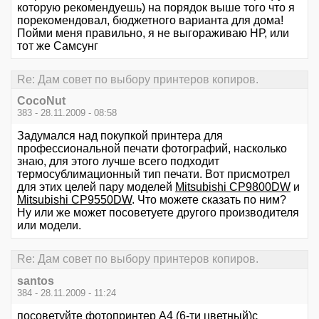
которую рекомендуешь) на порядок выше того что я
порекомендовал, бюджетного варианта для дома!
Пойми меня правильно, я не выгораживаю НР, или
тот же Самсунг
Re: Дам совет по выбору принтеров копиров.
CocoNut
383 - 28.11.2009 - 08:58
Задумался над покупкой принтера для
профессиональной печати фотографий, насколько
знаю, для этого лучше всего подходит
термосублимационный тип печати. Вот присмотрел
для этих целей пару моделей
Mitsubishi CP9800DW
и
Mitsubishi CP9550DW
. Что можете сказать по ним?
Ну или же может посоветуете другого производителя
или модели.
Re: Дам совет по выбору принтеров копиров.
santos
384 - 28.11.2009 - 11:24
посоветуйте фотопринтер А4 (6-ти цветный)с