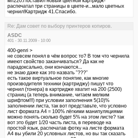
мп220.Поставил новый цветной картридж-
распечатал три страницы в цвете-и...мало цветных
чернил!Картридж 41.Спасибо.
Re: Дам совет по выбору принтеров копиров.
ASDC
401 - 30.11.2009 - 10:00
400-genri >
не совсем понял в чём вопрос то? В том что чернила
имеют свойство заканчиваться? Да как не
парадоксально, они кончаются...
не знаю даже как это назвать "???"
есть такое виртуальное понятие, как многие
производителя техники (картриджу) пишут что
чернил (тонера) в картридже хватит на 200 (2500)
страниц (а теперь внимание, читаем мелким
шрифтом!!!) при условии заполнения 5(10)%
заполнении листа, так вот представьте, что условно
лист формата А4 = 100% лёгкими манипуляциями
можно понять сколько будет 5% на этом листе? так
вот это будет 1/20 часть листа, в переводе на
простой язык, распечатав фотку на листе формата
А4 вы убили 20 условных листов, но вы так сказать