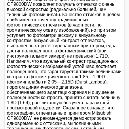
CP9800DW позволяет получать отпечатки с очень
высокой скоростью (радикально большей, чем
типичный фотоминилаб). Качество оттисков в целом
приближено к качеству традиционных
фотооптических отпечатков (в частности, по
хроматическому охвату изображений), но при этом
уступает по фотометрическому и визуальному
контрастам: визуальный контраст отпечатков,
выполненных протестированным принтером, едва
достиг полноценного, а фотометрический (при
инструментальном замере) не превысил 1.71D.
Напомним, что визуальный контраст традиционных
фотооптических изображений устойчиво достигает
полноценного, что гарантируется такими величинами
контраста фотометрического, как 1.85—1.90D
(фотоминилабы) и 2.05—2.15D (Durst Lambda);
порогом динамического диапазона,
обеспечивающего адаптацию зрения и ощущение
полноценности контраста, принято считать величину
1.8D (1:64), рассчитанную без учета паразитной
просмотровой подсветки. Сказанное означает, что
фотографии, отпечатанные принтером Mitsubishi
CP9800DW, не рекомендуется демонстрировать
одновременно с оттисками, выполненными
традиционными фотооптическим и струйным