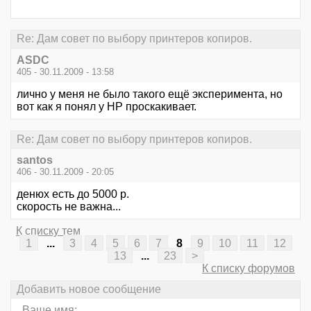
Re: Дам совет по выбору принтеров копиров.
ASDC
405 - 30.11.2009 - 13:58
лично у меня не было такого ещё эксперимента, но
вот как я понял у НР проскакивает.
Re: Дам совет по выбору принтеров копиров.
santos
406 - 30.11.2009 - 20:05
денюх есть до 5000 р.
скорость не важна...
К списку тем
1
...
3
4
5
6
7
8
9
10
11
12
13
...
23
>
К списку форумов
Добавить новое сообщение
Ваше имя: