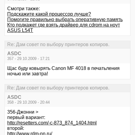
Смотри также:
Подскажите какой процессор лучше?
Помогите правильно выбрать оперативную память
Кто подкажет где взять драйвер для cdrom на ноут
ASUS L54T
Re: Дам совет по выбору принтеров копиров.
ASDC
357 - 29.10.2009 - 17:21
Щас буду ковырять Canon MF 4018 в печатьления
ночью или завтра!
Re: Дам совет по выбору принтеров копиров.
ASDC
358 - 29.10.2009 - 20:44
356-Джонни >
первый вариант:
http://resetters.com/-c-873_874_1404.html
второй:
http://www.rdm-nn.ru/