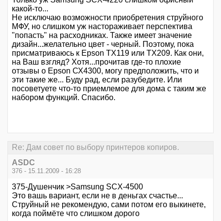
какой-то...
Не исключаю возможности приобретения струйного
МФУ, но слишком уж настораживает перспектива
"попасть" на расходниках. Также имеет значение
дизайн...желательно цвет - черный. Поэтому, пока
присматриваюсь к Epson ТХ119 или ТХ209. Как они,
на Ваш взгляд? Хотя...прочитав где-то плохие
отзывы о Epson СХ4300, могу предположить, что и
эти такие же... Буду рад, если разубедите. Или
посоветуете что-то приемлемое для дома с таким же
набором функций. Спасибо.
Re: Дам совет по выбору принтеров копиров.
ASDC
376 - 15.11.2009 - 16:28
375-Душенчик >Samsung SCX-4500
Это вашь вариант, если не в деньгах счастье...
Струйный не рекомендую, сами потом его выкинете,
когда поймёте что слишком дорого