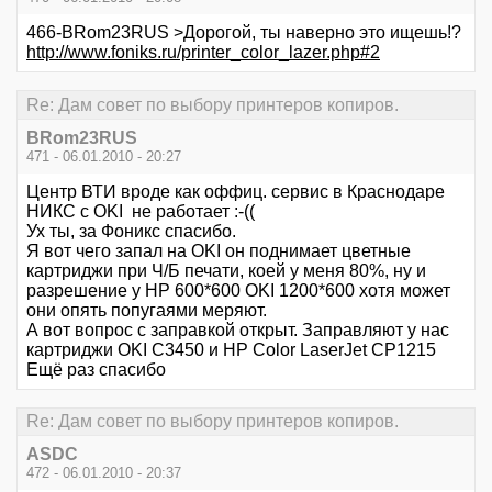
466-BRom23RUS >Дорогой, ты наверно это ищешь!?
http://www.foniks.ru/printer_color_lazer.php#2
Re: Дам совет по выбору принтеров копиров.
BRom23RUS
471 - 06.01.2010 - 20:27
Центр ВТИ вроде как оффиц. сервис в Краснодаре
НИКС с OKI не работает :-((
Ух ты, за Фоникс спасибо.
Я вот чего запал на OKI он поднимает цветные
картриджи при Ч/Б печати, коей у меня 80%, ну и
разрешение у HP 600*600 OKI 1200*600 хотя может
они опять попугаями меряют.
А вот вопрос с заправкой открыт. Заправляют у нас
картриджи OKI C3450 и HP Color LaserJet CP1215
Ещё раз спасибо
Re: Дам совет по выбору принтеров копиров.
ASDC
472 - 06.01.2010 - 20:37