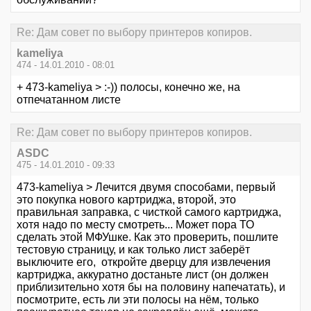
Re: Дам совет по выбору принтеров копиров.
kameliya
474 - 14.01.2010 - 08:01
+ 473-kameliya > :-)) полосы, конечно же, на
отпечатанном листе
Re: Дам совет по выбору принтеров копиров.
ASDC
475 - 14.01.2010 - 09:33
473-kameliya > Лечится двумя способами, первый
это покупка нового картриджа, второй, это
правильная заправка, с чисткой самого картриджа,
хотя надо по месту смотреть... Может пора ТО
сделать этой МФУшке. Как это проверить, пошлите
тестовую страницу, и как только лист заберёт
выключите его, откройте дверцу для извлечения
картриджа, аккуратно достаньте лист (он должен
приблизительно хотя бы на половину напечатать), и
посмотрите, есть ли эти полосы на нём, только