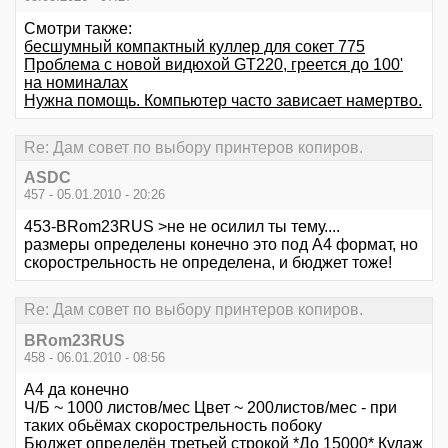
Смотри также:
бесшумный компактный куллер для сокет 775
Проблема с новой видюхой GT220, греется до 100'
на номиналах
Нужна помощь. Компьютер часто зависает намертво.
Re: Дам совет по выбору принтеров копиров.
ASDC
457 - 05.01.2010 - 20:26
453-BRom23RUS >не не осилил ты тему....
размеры определены конечно это под А4 формат, но
скорострельность не определена, и бюджет тоже!
Re: Дам совет по выбору принтеров копиров.
BRom23RUS
458 - 06.01.2010 - 08:56
А4 да конечно
Ч/Б ~ 1000 листов/мес Цвет ~ 200листов/мес - при
таких обьёмах скорострельность побоку
Бюджет определён третьей строкой *До 15000* Кудаж