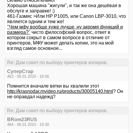
сильно относительно!
Хорошая машина "жигули", и так же она дешёвая в
обслуге и заправке! :)
461-Газмяс >Или HP P1005, или Canon LBP-3010, что
является одним и тем же!
"Чем мфу вообще хуже лучше, ну акромя функций и
размера?"
чисто философский вопрос, ответ в
котором сокрыт в самом вопросе в отличие от
принтеров, МФУ может делать копии, это на мой
взгляд самое основное...
Re: Дам совет по выбору принтеров копиров.
СуперСтар
463 - 06.01.2010 - 18:56
Помнится вначале ветки вы хвалили этот
http://krasnodar.mvideo.ru/products/30005140.html
? Он
не оправдал надежд?
Re: Дам совет по выбору принтеров копиров.
BRom23RUS
464 - 06.01.2010 - 19:30