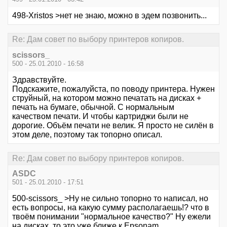
498-Xristos >нет не знаю, можно в эдем позвонить...
Re: Дам совет по выбору принтеров копиров.
scissors_
500 - 25.01.2010 - 16:58
Здравствуйте.
Подскажите, пожалуйста, по поводу принтера. Нужен
струйный, на котором можно печатать на дисках +
печать на бумаге, обычной. С нормальным
качеством печати. И чтобы картриджи были не
дорогие. Объём печати не велик. Я просто не силён в
этом деле, поэтому так топорно описал.
Re: Дам совет по выбору принтеров копиров.
ASDC
501 - 25.01.2010 - 17:51
500-scissors_ >Ну не сильно топорно то написал, но
есть вопросы, на какую сумму располагаешь!? что в
твоём понимании "нормальное качество?" Ну ежели
на дисках, то это уже ближе к Epsonam