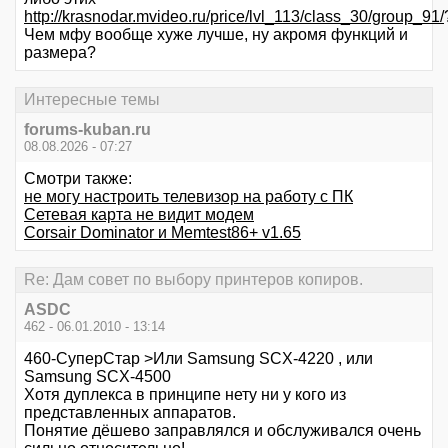
http://krasnodar.mvideo.ru/price/lvl_113/class_30/group_91/
Чем мфу вообще хуже лучше, ну акромя функций и
размера?
Интересные темы
forums-kuban.ru
08.08.2026 - 07:27
Смотри также:
не могу настроить телевизор на работу с ПК
Cетевая карта не видит модем
Corsair Dominator и Memtest86+ v1.65
Re: Дам совет по выбору принтеров копиров.
ASDC
462 - 06.01.2010 - 13:14
460-СуперСтар >Или Samsung SCX-4220 , или
Samsung SCX-4500
Хотя дуплекса в принципе нету ни у кого из
представленных аппаратов.
Понятие дёшево заправлялся и обслуживался очень