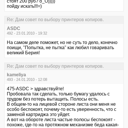
стоят 200 руб? о_О)))))
пойду искать!!!=)
Re: Дам совет по выбору принтеров копиров.
ASDC
492 - 23.01.2010 - 19:32
На самом деле поможет, но не суть то дело, конечно
поищи, "Попытка, не пытка" как любил говаривать
великий Берия!
Re: Дам совет по выбору принтеров копиров.
kameliya
493 - 24.01.2010 - 12:08
475-ASDC > здравствуйте!
Пробовала так сделать, только бумагу удалось с
трудом без потерь вытащить. Полосы есть.
В общем-то на лицевой стороне листа они меня не
особо беспокоят, почему-то есть уверенность, что с
заменой картриджа это уйдет.
А вот на обороте листа частые полосы беспокоят -
похоже, где-то на протяжном механизме беда какая-