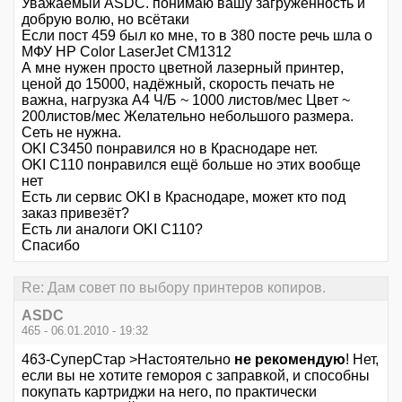
Уважаемый ASDC. понимаю вашу загруженность и
добрую волю, но всётаки
Если пост 459 был ко мне, то в 380 посте речь шла о
МФУ HP Color LaserJet CM1312
А мне нужен просто цветной лазерный принтер,
ценой до 15000, надёжный, скорость печать не
важна, нагрузка А4 Ч/Б ~ 1000 листов/мес Цвет ~
200листов/мес Желательно небольшого размера.
Сеть не нужна.
OKI C3450 понравился но в Краснодаре нет.
OKI C110 понравился ещё больше но этих вообще
нет
Есть ли сервис OKI в Краснодаре, может кто под
заказ привезёт?
Есть ли аналоги OKI C110?
Спасибо
Re: Дам совет по выбору принтеров копиров.
ASDC
465 - 06.01.2010 - 19:32
463-СуперСтар >Настоятельно
не рекомендую
! Нет,
если вы не хотите гемороя с заправкой, и способны
покупать картриджи на него, по практически