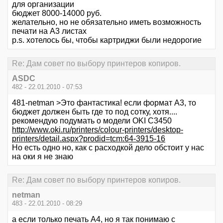
для организации
бюджет 8000-14000 руб.
желательно, но не обязательно иметь возможность
печати на А3 листах
p.s. хотелось бы, чтобы картриджи были недорогие
Re: Дам совет по выбору принтеров копиров.
ASDC
482 - 22.01.2010 - 07:53
481-netman >Это фантастика! если формат А3, то
бюджет должен быть где то под сотку, хотя....
рекомендую подумать о модели OKI C3450
http://www.oki.ru/printers/colour-printers/desktop-
printers/detail.aspx?prodid=tcm:64-3915-16
Но есть одно но, как с расходкой дело обстоит у нас
на оки я не знаю
Re: Дам совет по выбору принтеров копиров.
netman
483 - 22.01.2010 - 08:29
а если только печать A4, но я так понимаю с