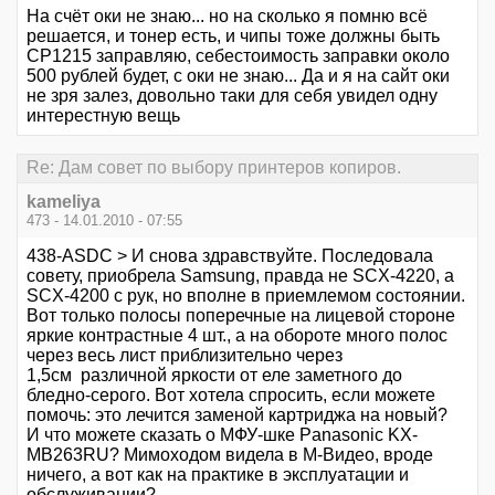
На счёт оки не знаю... но на сколько я помню всё
решается, и тонер есть, и чипы тоже должны быть
CP1215 заправляю, себестоимость заправки около
500 рублей будет, с оки не знаю... Да и я на сайт оки
не зря залез, довольно таки для себя увидел одну
интерестную вещь
Re: Дам совет по выбору принтеров копиров.
kameliya
473 - 14.01.2010 - 07:55
438-ASDC > И снова здравствуйте. Последовала
совету, приобрела Samsung, правда не SCX-4220, а
SCX-4200 с рук, но вполне в приемлемом состоянии.
Вот только полосы поперечные на лицевой стороне
яркие контрастные 4 шт., а на обороте много полос
через весь лист приблизительно через
1,5см различной яркости от еле заметного до
бледно-серого. Вот хотела спросить, если можете
помочь: это лечится заменой картриджа на новый?
И что можете сказать о МФУ-шке Panasonic KX-
MB263RU? Мимоходом видела в М-Видео, вроде
ничего, а вот как на практике в эксплуатации и
обслуживании?