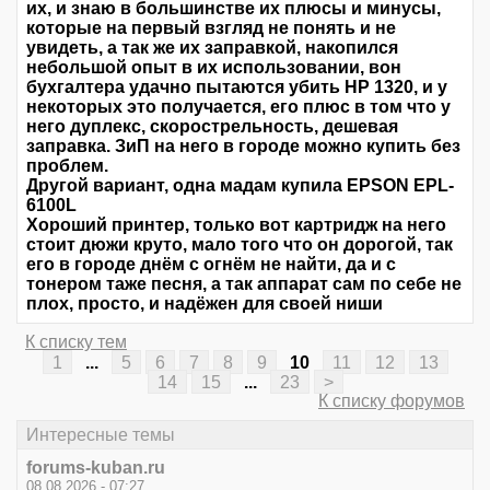
их, и знаю в большинстве их плюсы и минусы,
которые на первый взгляд не понять и не
увидеть, а так же их заправкой, накопился
небольшой опыт в их использовании, вон
бухгалтера удачно пытаются убить НР 1320, и у
некоторых это получается, его плюс в том что у
него дуплекс, скорострельность, дешевая
заправка. ЗиП на него в городе можно купить без
проблем.
Другой вариант, одна мадам купила EPSON EPL-
6100L
Хороший принтер, только вот картридж на него
стоит дюжи круто, мало того что он дорогой, так
его в городе днём с огнём не найти, да и с
тонером таже песня, а так аппарат сам по себе не
плох, просто, и надёжен для своей ниши
К списку тем
1
...
5
6
7
8
9
10
11
12
13
14
15
...
23
>
К списку форумов
Интересные темы
forums-kuban.ru
08.08.2026 - 07:27