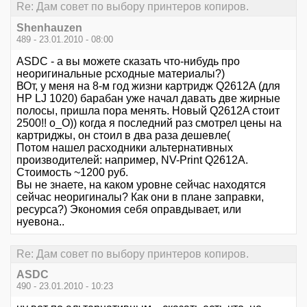
Re: Дам совет по выбору принтеров копиров.
Shenhauzen
489 - 23.01.2010 - 08:00
ASDC - а вы можете сказать что-нибудь про
неоригинальные рсходные материалы?)
ВОт, у меня на 8-м год жизни картридж Q2612A (для
HP LJ 1020) барабан уже начал давать две жирные
полосы, пришла пора менять. Новый Q2612A стоит
2500!! о_О)) когда я последний раз смотрел цены на
картриджы, он стоил в два раза дешевле(
Потом нашел расходники альтернативных
производителей: например, NV-Print Q2612A.
Стоимость ~1200 руб.
Вы не знаете, на каком уровне сейчас находятся
сейчас неоригиналы? Как они в плане заправки,
ресурса?) Экономия себя оправдывает, или
нуевона..
Re: Дам совет по выбору принтеров копиров.
ASDC
490 - 23.01.2010 - 10:23