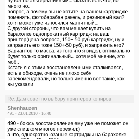
ну вот по альтернативным... сказать есть что, но
много но...
вопрос, а почему вы не хотите на вашем картридже
поменять, фотобарабан ракель, и резиновый вал?
хотя может уже износился магнитный....
С другой стороны, что вам мешает купить на
барахолке однопрокатный картридж на ваш
принтер(цена вопроса, 150+-50 руб картридж, ну и
заправить его тоже 150+-50 руб), и заправить его?
Вариантов то масса, из того что я видел, оптимально
будет только оригинальный... хотя моё мнение, это
моё..
Кстати я с этими восстановленными сталкивался,
есть в обиходе, очень не плохо себя
зарекомендовали, но только именно вот такие, как
вы указали
Re: Дам совет по выбору принтеров копиров.
Shenhauzen
491 - 23.01.2010 - 16:40
490 - боюсь восстановление ему уже не поможет, он
уже слишком многое пережил:)
а что, однократно юзаные картриджы на барахолке