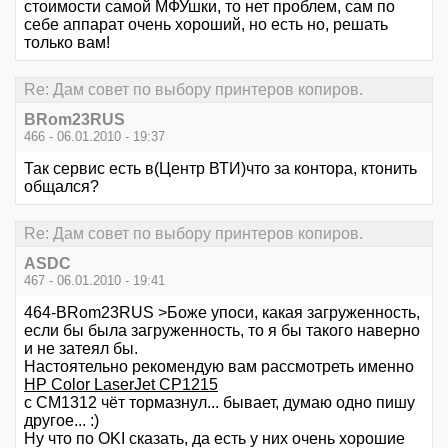
стоимости самой МФУшки, то нет проблем, сам по
себе аппарат очень хороший, но есть но, решать
только вам!
Re: Дам совет по выбору принтеров копиров.
BRom23RUS
466 - 06.01.2010 - 19:37
Так сервис есть в(Центр ВТИ)что за контора, ктонить
общался?
Re: Дам совет по выбору принтеров копиров.
ASDC
467 - 06.01.2010 - 19:41
464-BRom23RUS >Боже упоси, какая загруженность,
если бы была загруженность, то я бы такого наверно
и не затеял бы.
Настоятельно рекомендую вам рассмотреть именно
HP Color LaserJet CP1215
с CM1312 чёт тормазнул... бывает, думаю одно пишу
другое... :)
Ну что по OKI сказать, да есть у них очень хорошие