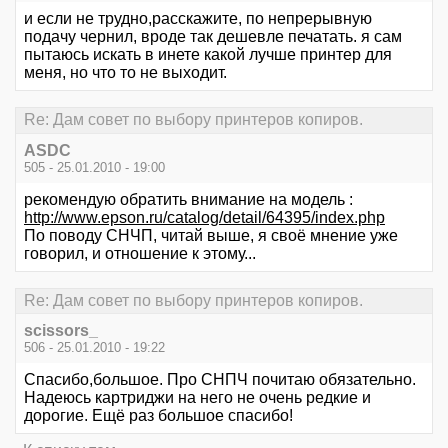
и если не трудно,расскажите, по непрерывную
подачу чернил, вроде так дешевле печатать. я сам
пытаюсь искать в инете какой лучше принтер для
меня, но что то не выходит.
Re: Дам совет по выбору принтеров копиров.
ASDC
505 - 25.01.2010 - 19:00
рекомендую обратить внимание на модель :
http://www.epson.ru/catalog/detail/64395/index.php
По поводу СНЧП, читай выше, я своё мнение уже
говорил, и отношение к этому...
Re: Дам совет по выбору принтеров копиров.
scissors_
506 - 25.01.2010 - 19:22
Спасибо,большое. Про СНПЧ почитаю обязательно.
Надеюсь картриджи на него не очень редкие и
дорогие. Ещё раз большое спасибо!