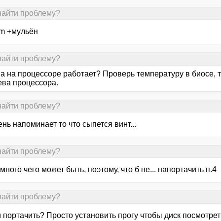
найти проблему?
im +мульён
найти проблему?
на на процессоре работает? Проверь температуру в биосе,
ева процессора.
найти проблему?
нь напоминает то что сыпется винт...
найти проблему?
 много чего может быть, поэтому, что б не... напортачить п.4
найти проблему?
 портачить? Просто установить прогу чтобы диск посмотрет