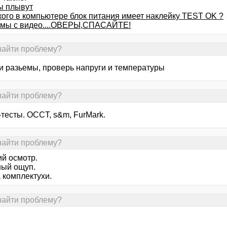
 плывут
 кого в компьютере блок питания имеет наклейку TEST OK ?
мы с видео....ОВЕРЫ,СПАСАЙТЕ!
найти проблему?
и разьемы, проверь напруги и температуры
найти проблему?
тесты. OCCT, s&m, FurMark.
найти проблему?
й осмотр.
ый ощуп.
 комплектухи.
найти проблему?