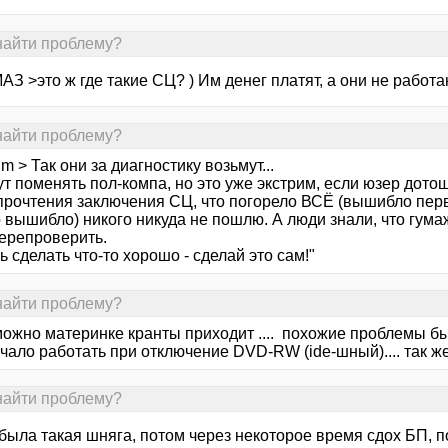
найти проблему?
З >это ж где такие СЦ? ) Им денег платят, а они не работ
найти проблему?
m > Так они за диагностику возьмут...
ут поменять пол-компа, но это уже экстрим, если юзер дот
прочтения заключения СЦ, что погорело ВСЁ (вышибло перв
вышибло) никого никуда не пошлю. А люди знали, что гумаж
перепроверить.
 сделать что-то хорошо - сделай это сам!"
найти проблему?
можно материнке кранты приходит .... похожие проблемы бы
ачало работать при отключение DVD-RW (ide-шный).... так ж
найти проблему?
 была такая шняга, потом через некоторое время сдох БП,