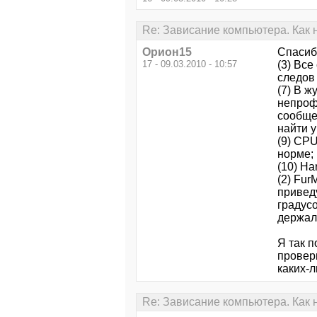
Re: Зависание компьютера. Как 
Орион15
Спасибо
17 - 09.03.2010 - 10:57
(3) Все
следов 
(7) В 
непроф
сообще
найти у
(9) CPU
норме;
(10) Ha
(2) Fur
приведу
градус
держал
Я так п
провер
каких-л
Re: Зависание компьютера. Как 