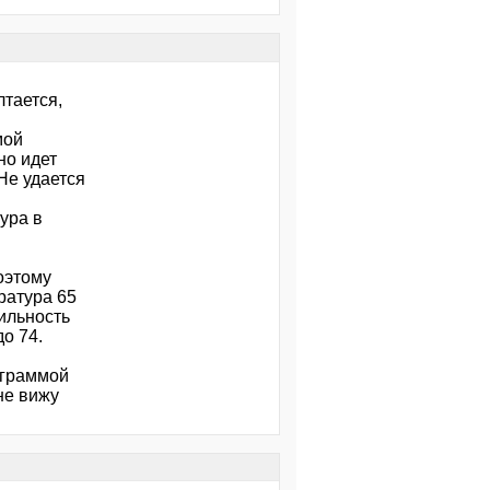
лтается,
мой
но идет
Не удается
тура в
Поэтому
ратура 65
ильность
о 74.
ограммой
не вижу