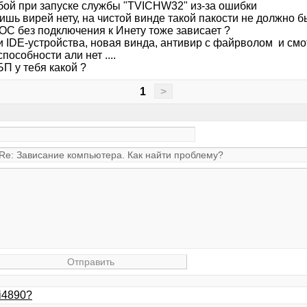
Сбой при запуске службы "TVICHW32" из-за ошибки
ишь вирей нету, на чистой винде такой пакости не должно быт
ОС без подключения к Инету тоже зависает ?
и IDE-устройства, новая винда, антивир с файрволом и см
пособности али нет ....
БП у тебя какой ?
1
>
i4890?