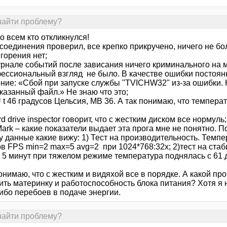
найти проблему?
 всем кто откликнулся!
 соединения проверил, все крепко прикручено, ничего не бо
горения нет;
журнале событий после зависания ничего криминального на 
ессиональный взгляд не было. В качестве ошибки постоян
ние: «Сбой при запуске службы "TVICHW32" из-за ошибки. 
казанный файл.» Не знаю что это;
 t 46 градусов Цельсия, МВ 36. А так понимаю, что темпера
rd drive inspector говорит, что с жестким диском все нормуль;
Mark – какие показатели выдает эта прога мне не понятно. 
 данные какие вижу: 1) Тест на производительность. Темпе
ов FPS min=2 max=5 avg=2 при 1024*768:32x; 2)тест на стаб
 5 минут при тяжелом режиме температура поднялась с 61 д
онимаю, что с жестким и видяхой все в порядке. А какой пр
ить материнку и работоспособность блока питания? Хотя я 
ибо перебоев в подаче энергии.
найти проблему?