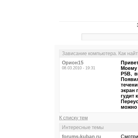
Зависание компьютера. Как най
Орион15
Привет
08.03.2010 - 19:31
Моему 
P5B, в
Появил
течени
экран 
гудит 
Переус
можно 
К списку тем
Интересные темы
forums-kuban.ru
Смотри