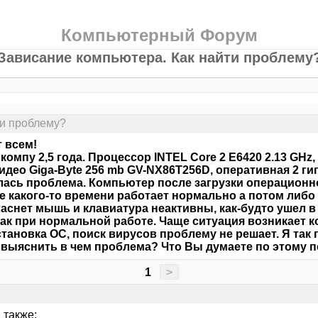
Компьютерный Форум
Зависание компьютера. Как найти проблему
ти проблему?
 всем!
компу 2,5 года. Процессор INTEL Core 2 E6420 2.13 GH
идео Giga-Byte 256 mb GV-NX86T256D, оперативная 2 гиг
ась проблема. Компьютер после загрузки операционн
е какого-то времени работает нормально а потом либо
гаснет мышь и клавиатура неактивны, как-будто ушел 
как при нормальной работе. Чаще ситуация возникает ког
тановка ОС, поиск вирусов проблему не решает. Я так
выяснить в чем проблема? Что Вы думаете по этому 
1
>
 также: