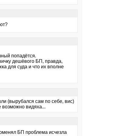
ают?
ошный попадётся.
ичку дешёвого БП, правда,
ка для суда и что их вполне
ли (вырубался сам по себе, вис)
е возможно видяха...
 поменял БП проблема исчезла