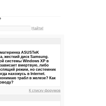
?
Найти!
z, материнка ASUSTeK
а, жесткий диск Samsung.
ой системы Windows XP в
 зависает вмертвую, либо
в спящий режим, но системник
да нахожусь в Internet.
 понимаю трабл в железе? Как
поводу?
К списку форумов