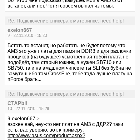
Вот ктоб мне подсказал, камушек мой в АМ3 слот
встанет, али нет. Чот я совсем выпал из темы.
Re: Подключение спикера к материнке. need help!
exelon667
9 - 22.11.2010 - 15:20
Встать то встанет, но работать не будет потому что
АМ3 это уже платы для памяти DDR3 и для разлочки
проциков (на будущее) усмотренная тобой плата не
подойдёт, там старый южник, а нужен SB710 или
SB750, та и на амдшном чипсете ты SLI без бубна не
замутиш ибо там CrossFire, тебе тада лучше плату на
nForce брать...
Re: Подключение спикера к материнке. need help!
CTAPbIi
10 - 22.11.2010 - 15:28
9-exelon667 >
азохен вэй, неужто нет плат на АМ3 с ДДР2? таки
есть, вас уверяю. вот, к примеру:
http://www.asus.com/product.aspx?