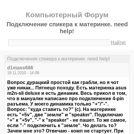
Компьютерный Форум
Подключение спикера к материнке. need
help!
Найти!
Подключение спикера к материнке. need help!
d1mass686
19.11.2010 - 16:08
Вопрос дурацкий простой как грабли, но я чот
уже никак... Пятнецо походу. Есть материнка asus
m2n-sli deluxe и есть динамик. Весь прикол в том,
что в мануалке написано про подключение 4-pin
разъема. У моего динамика только "+"/"-".
Вопрос: "куда ставить то?" (с). На материнке
есть "+5v", две "земли" и "speaker". Подключаю
"+" к "+5v", "-" к "speaker" - не пашет. То же самое,
если "-" подключить к "земле". Чо делать то?
Зачем мне это? Отвечаю - комп не стартует. При