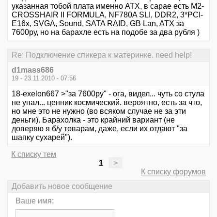
указанная тобой плата именно ATX, в сарае есть M2-
CROSSHAIR II FORMULA, NF780A SLI, DDR2, 3*PCI-
E16x, SVGA, Sound, SATA RAID, GB Lan, ATX за
7600ру, но на барахле есть на подобе за два рубля )
Re: Подключение спикера к материнке. need help!
d1mass686
19 - 23.11.2010 - 07:56
18-exelon667 >"за 7600ру" - ога, видел... чуть со стула
не упал... ценник космический. вероятно, есть за что,
но мне это не нужно (во всяком случае не за эти
деньги). Барахолка - это крайний вариант (не
доверяю я б/у товарам, даже, если их отдают "за
шапку сухарей").
К списку тем
1
>
К списку форумов
Добавить новое сообщение
Ваше имя: