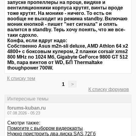
запуске пропеллеры на проце, видяхе и
вентиляционники корпуса крутят, винты вроде
тоже крутят. На монике - ничего. То есть он
вообще не выходит из режима standby. Включаю
моник кнопкой - пишет "нет сигнала" и опять
валится в standby. Терь хочу понять, что же все-
таки сдохло.
Конфа, если вдруг надо:
Собственно Asus m2n-sli deluxe, AMD Athlon 64 x2
4800+ с боксовым кулером, 2 планки corsair xms2
800 MHz по 1024 Мб, Gigabyte GeForce 9800 GT 512
Mb, пара винтов от WD, БП Thermaltake
thoughpower 700W.
К списку тем
1
>
К списку форумов
Интересные темы
forums-kuban.ru
07.08.2026 - 05:23
Смотри также:
Помогите с выбором видеокарты
Нужно пристроить два диска SAS 72Гб