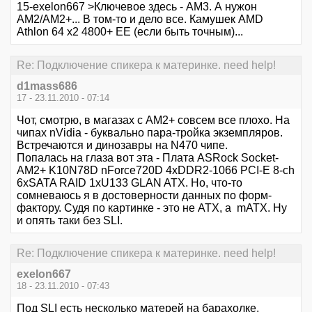
15-exelon667 >Ключевое здесь - АМ3. А нужон
АМ2/AM2+... В том-то и дело все. Камушек AMD
Athlon 64 x2 4800+ EE (если быть точным)...
Re: Подключение спикера к материнке. need help!
d1mass686
17 - 23.11.2010 - 07:14
Чот, смотрю, в магазах с АМ2+ совсем все плохо. На
чипах nVidia - буквально пара-тройка экземпляров.
Встречаются и динозавры на N470 чипе.
Попалась на глаза вот эта - Плата ASRock Socket-
AM2+ K10N78D nForce720D 4xDDR2-1066 PCI-E 8-ch
6xSATA RAID 1xU133 GLAN ATX. Но, что-то
сомневаюсь я в достоверности данных по форм-
фактору. Судя по картинке - это не ATX, а mATX. Ну
и опять таки без SLI.
Re: Подключение спикера к материнке. need help!
exelon667
18 - 23.11.2010 - 07:43
Под SLI есть несколько матерей на барахолке,