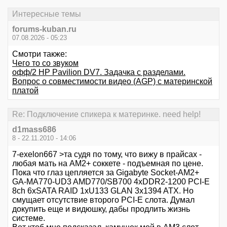
Интересные темы
forums-kuban.ru
07.08.2026 - 05:23
Смотри также:
Чего то со звуком
офф/2 HP Pavilion DV7. Задачка с разделами.
Вопрос о совместимости видео (AGP) с материнской
платой
Re: Подключение спикера к материнке. need help!
d1mass686
8 - 22.11.2010 - 14:06
7-exelon667 >та судя по тому, что вижу в прайсах -
любая мать на АМ2+ соккете - подъемная по цене.
Пока что глаз цепляется за Gigabyte Socket-AM2+
GA-MA770-UD3 AMD770/SB700 4xDDR2-1200 PCI-E
8ch 6xSATA RAID 1xU133 GLAN 3x1394 ATX. Но
смущает отсутствие второго PCI-E слота. Думал
докупить еще и видюшку, дабы продлить жизнь
системе.