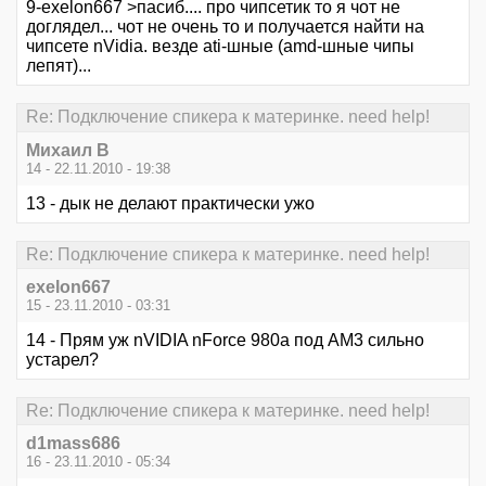
9-exelon667 >пасиб.... про чипсетик то я чот не
доглядел... чот не очень то и получается найти на
чипсете nVidia. везде ati-шные (amd-шные чипы
лепят)...
Re: Подключение спикера к материнке. need help!
Михаил В
14 - 22.11.2010 - 19:38
13 - дык не делают практически ужо
Re: Подключение спикера к материнке. need help!
exelon667
15 - 23.11.2010 - 03:31
14 - Прям уж nVIDIA nForce 980a под АМ3 сильно
устарел?
Re: Подключение спикера к материнке. need help!
d1mass686
16 - 23.11.2010 - 05:34