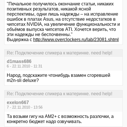
"Печальное получилось окончание статьи, никаких
позитивных результатов, никакой ясной
перспективы, одни лишь надежды – на исправление
ошибок в платах Asus, на отсутствие недостатков в
чипсетах NVIDIA, на увеличение функциональности и
объёмов выпуска чипсетов ATI. Хочется верить, что
эти надежды не беспочвенны."
Выдержка с
http://www.overclockers.ru/lab/23081.shtml
Re: Подключение спикера к материнке. need help!
d1mass686
6 - 22.11.2010 - 11:31
Народ, подскажите чтонибудь взамен сгоревшей
m2n-sli deluxe?
Re: Подключение спикера к материнке. need help!
exelon667
7 - 22.11.2010 - 13:56
Та возьми гигу на АМ2+ с возможность разлочки, а
конкретно бюджет надо озвучивать.