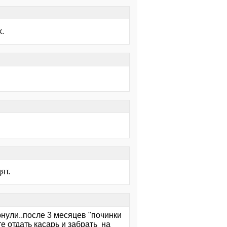
x.
ят.
рнули..после 3 месяцев "починки
е отдать касарь и забрать на