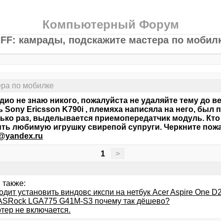
Компьютерный Форум
FF: камрады, подскажите мастера по мобил
ера по мобилке
адио не знаю никого, пожалуйста не удаляйте тему до ве
 Sony Ericsson K790i , племяха написяла на него, был
ько раз, выделывается приемопередатчик модуль. Кто
ть любимую игрушку свирепой супруги. Черкните пожа
j@yandex.ru
1
>
 также:
дит установить виндовс икспи на нетбук Acer Aspire One D
ASRock LGA775 G41M-S3 почему так дёшево?
тер не включается.