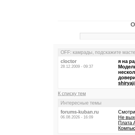
O
OFF: камрады, подскажите маст
cloctor
я на р
28.12.2009 - 09:37
Модель
нескол
довери
shirya
К списку тем
Интересные темы
forums-kuban.ru
Смотри
06.08.2026 - 16:09
Не выхо
Плата 
Компью