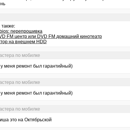
ень
 также:
&bios: перепрошивка
VD FM центр или DVD FM домашний кинотеатр
ктор на внешнем HDD
астера по мобилке
 у меня ремонт был гарантийный)
астера по мобилке
 у меня ремонт был гарантийный)
астера по мобилке
иша это на Октябрьской