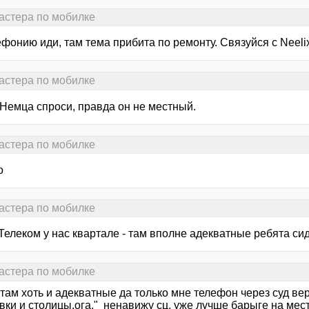
астера по мобилке
фонию иди, там тема прибита по ремонту. Связуйся с Neeli
астера по мобилке
 Немца спроси, правда он не местный.
астера по мобилке
о
астера по мобилке
Телеком у нас квартале - там вполне адекватные ребята сид
астера по мобилке
там хоть и адекватные да только мне телефон через суд ве
вки и столицы,ога." ненавижу сц. уже лучше барыге на мест