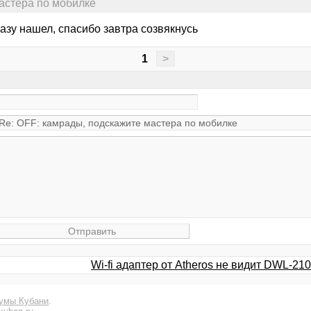
астера по мобилке
разу нашел, спасибо завтра созвякнусь
1
>
Wi-fi адаптер от Atheros не видит DWL-210
умы Кубани
.