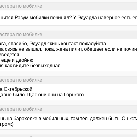
астера по мобилке
мнится Разум мобилки починял? У Эдуарда наверное есть е
астера по мобилке
га, спасибо, Эдуард скинь контакт пожалуйста
на связь не вышел, пока, жена пилит, обещает если не поч
зведется
т еще и двойню
ия как видите безвыходная
астера по мобилке
на Октябрьской
давно было. Щас они они на Горького.
астера по мобилке
янь на барахолке в мобильных, там тел. должен быть. Он к
гром:)