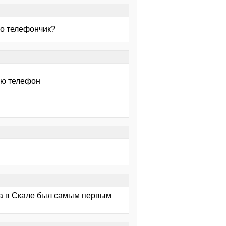
го телефончик?
иню телефон
ста в Скале был самым первым