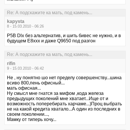
Re: А подскажите ка мать, под камень...
kapysta
8 - 15.03.2010 - 06:26
P5B Dlx без альтернатив, и шить бивес не нужно, и в
будущем Е8ххх и даже Q9650 под разгон
Re: А подскажите ка мать, под камень...
rifin
9 - 15.03.2010 - 06:42
Не , ну понятно шо нет пределу совершенству...шина
всиво 800,пень офисный...
мать офисная...
Ну смысл мне гнатся за мифом ,кода железа
предыдущих поколений мне хватает...Ище от и
возможность поперебирать харчаме...)Проц выбрать
не на какой кредита хватало...А один из последних в
своем поколении...,
Мамку от типерь хочу...