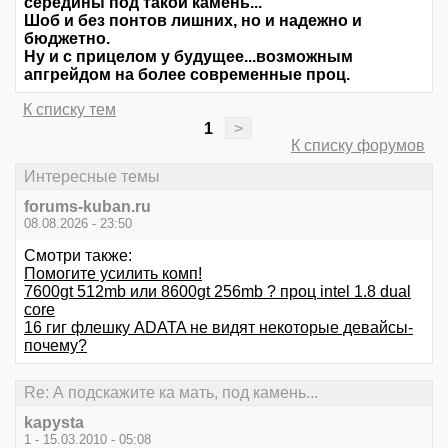
середины под такой камень...
Шоб и без понтов лишних, но и надежно и
бюджетно.
Ну и с прицелом у будущее...возможным
апгрейдом на более современные проц.
К списку тем
1
>
К списку форумов
Интересные темы
forums-kuban.ru
08.08.2026 - 23:50
Смотри также:
Помогите усилить комп!
7600gt 512mb или 8600gt 256mb ? проц intel 1.8 dual
core
16 гиг флешку ADATA не видят некоторые девайсы-
почему?
Re: А подскажите ка мать, под камень...
kapysta
1 - 15.03.2010 - 05:08