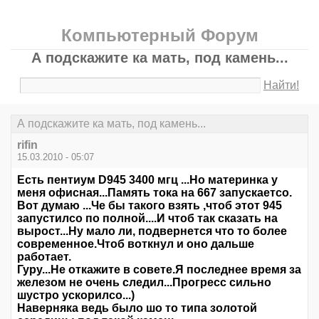
Компьютерный Форум
А подскажите ка мать, под камень...
Найти!
А подскажите ка мать, под камень...
rifin
15.03.2010 - 05:07
Есть пентиум D945 3400 мгц ...Но материнка у
меня офисная...Память тока на 667 запускаетсо.
Вот думаю ...Че бы такого взять ,чтоб этот 945
запустилсо по полной....И чтоб так сказать на
вырост...Ну мало ли, подвернется что то более
современное.Чтоб воткнул и оно дальше
работает.
Гуру...Не откажите в совете.Я последнее время за
железом не очень следил...Прогресс сильно
шустро ускорилсо...)
Наверняка ведь было шо то типа золотой