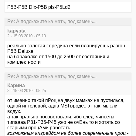
P5B-P5B Dlx-P5B pls-P5Ld2
Re: А подскажите ка мать, под камень...
kapysta
2 - 15.03.2010 - 05:10
реально золотая середина если планируешь разгон
P5B Deluxe
на барахолке от 1500 до 2500 от состояния и
комплектности
Re: А подскажите ка мать, под камень...
Карина
3 - 15.03.2010 - 05:25
от именно такой пРоц на двух мамках не пустилься,
одной интелевой, адна MSI вроде.. эт так, мысли
всдух.
а так прально посоветовали, ибо след. чипсеты
типаааа Р31-Р35-Р45 ужо не очЕнь то и хотять со
старыми процАми работать.
возможным апгрейдом на более современные проц
-