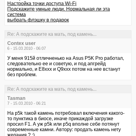
Настройка точки доступа Wi-Fi
Подскажите умные люди. Нормальная ли эта
система
выбрать флэшку в подарок
Re: А подскажите ка мать, под камень...
Contex user
6 - 15.03.2010 - 06:07
У меня 915й отличненько на Asus P5K Pro работал,
следовательно ее и советую, и под апгрейд
нормально, и E8xxx и Q9xxx потом на нее встанут
без проблем.
Re: А подскажите ка мать, под камень...
Tasman
7 - 15.03.2010 - 06:21
На p5k такой камень потребовал включения какого-
то пунктика в биосе, иначе прикаждой загрузке
просил F1. А уж p5k или p5q вполне себе потянут
современные камни. Автору: продать камень нету
желания ? ;)