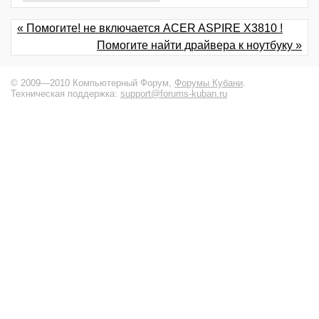
« Помогите! не включается ACER ASPIRE X3810 !
Помогите найти драйвера к ноутбуку »
© 2009—2010 Компьютерный Форум,
Форумы Кубани
.
Техническая поддержка:
support@forums-kuban.ru