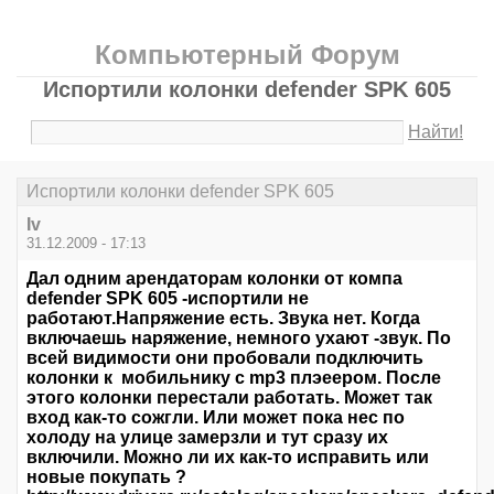
Компьютерный Форум
Испортили колонки defender SPK 605
Найти!
Испортили колонки defender SPK 605
Iv
31.12.2009 - 17:13
Дал одним арендаторам колонки от компа
defender SPK 605 -испортили не
работают.Напряжение есть. Звука нет. Когда
включаешь наряжение, немного ухают -звук. По
всей видимости они пробовали подключить
колонки к мобильнику с mp3 плэеером. После
этого колонки перестали работать. Может так
вход как-то сожгли. Или может пока нес по
холоду на улице замерзли и тут сразу их
включили. Можно ли их как-то исправить или
новые покупать ?