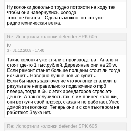
Ну колонки довольно трудно потрясти на ходу так
чтобы они навернулись, холода
тоже не боятся... Сделать можно, но это уже
радиотехническая ветка.
Re: Испортили колонки defender SPK 605
Iv
3 - 31.12.2009 - 17:40
Такие колонки уже сняли с производства . Аналоги
стоят где-то 1 тыс.рублей. Деревяные они на 20 w.
Если ремонт станет больше полцены стоит ли тогда
их чинить. Наверно лучше новые купить.
Если бы иметь заключение что колонки спалили в
результате неправильного подключению mp3
плеера, тогда я бы с этих арендаторов стряс эти
деньги. А так получилось так -я им принес колонки,
они воткули свой плээер, сказали не работает. Унес
домой эти колонки. Теперь они и с компъютером не
работают. Звука нет.
Re: Испортили колонки defender SPK 605