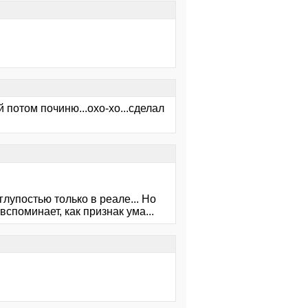
 потом починю...охо-хо...сделал
лупостью только в реале... Но
 вспоминает, как признак ума...