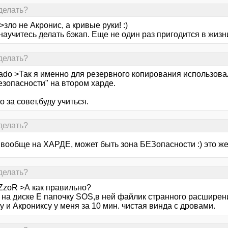
делать?
>зло не Акронис, а кривые руки! :)
научитесь делать бэкап. Еще не один раз пригодится в жизн
делать?
ado >Так я именно для резервного копирования использова
езопасности" на втором харде.
 за совет,буду учиться.
делать?
о вообще на ХАРДЕ, может быть зона БЕЗопасности :) это ж
делать?
ZzoR >А как правильно?
 на диске Е папочку SOS,в ней файлик странного расширен
 и Акрониксу у меня за 10 мин. чистая винда с дровами.