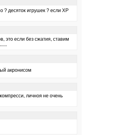
но ? десяток игрушек ? если ХР
в, это если без сжатия, ставим
....
ный акронисом
 а компресси, личноя не очень