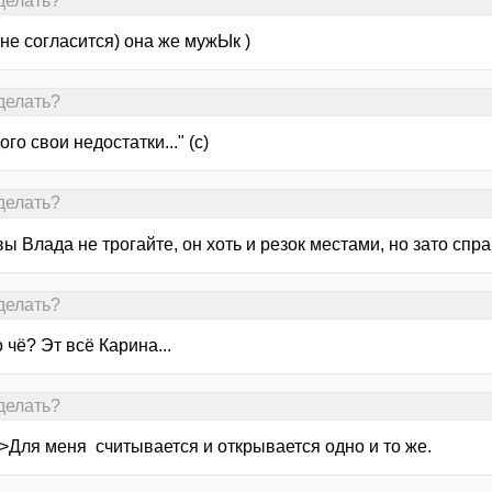
делать?
не согласится) она же мужЫк )
делать?
ого свои недостатки..." (с)
делать?
вы Влада не трогайте, он хоть и резок местами, но зато спр
делать?
 чё? Эт всё Карина...
делать?
 >Для меня считывается и открывается одно и то же.