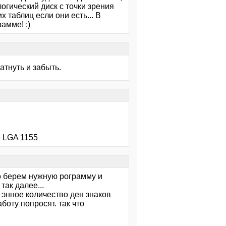
огический диск с точки зрения
 таблиц если они есть... В
амме! ;)
атнуть и забыть.
е LGA 1155
о берем нужную рограмму и
так далее...
 энное количество ден знаков
боту попросят. так что