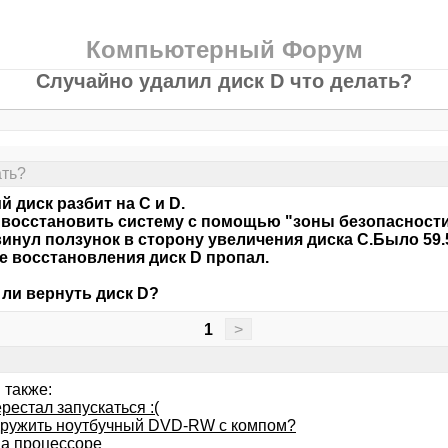
Компьютерный Форум
Случайно удалил диск D что делать?
ать?
й диск разбит на С и D.
восстановить систему с помощью "зоны безопасности 
инул ползунок в сторону увеличения диска С.Было 59.5
е восстановления диск D пропал.
ли вернуть диск D?
1
>
 также:
рестал запускаться :(
дружить ноутбучный DVD-RW с компом?
на процессоре