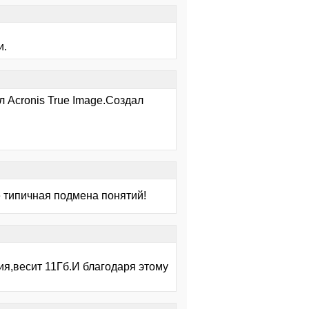
и.
л Acronis True Image.Создал
е типичная подмена понятий!
ия,весит 11Гб.И благодаря этому