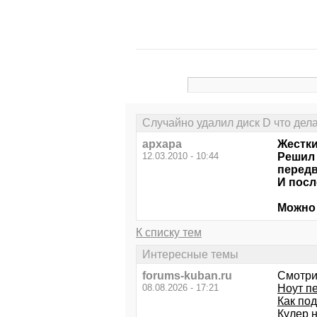
Случайно удалил диск D что дел
архара
Жестки
12.03.2010 - 10:44
Решил 
передв
И посл
Можно 
К списку тем
Интересные темы
forums-kuban.ru
Смотри
08.08.2026 - 17:21
Ноут пе
Как по
Кулер 