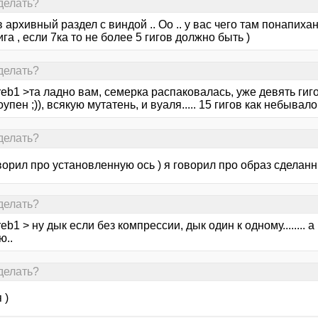
делать?
в архивный раздел с виндой .. Оо .. у вас чего там понапиха
гига , если 7ка то не более 5 гигов должно быть )
делать?
reb1 >та ладно вам, семерка распаковалась, уже девять гиго
оупен ;)), всякую мутатень, и вуаля..... 15 гигов как небывало..
делать?
ворил про установленную ось ) я говорил про образ сделан
делать?
reb1 > ну дык если без компрессии, дык один к одному........
ю..
делать?
 )