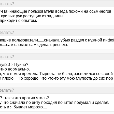
делать?
 >Начинающие пользователи всегда похожи на осьминогов.
 кривых рук растущих из задницы.
 приходит с опытом.
делать?
щие пользователи......сначала убью раздел с нужной инфой
....сам сломал сам сделал. респект.
делать?
iys23 > Нуичё?
тно нормально.
 что в мои времена Тырнета не было, засветился со своей г
и плохо... Но хорошо, что кто-то эту мою глупость до сих пор
делать?
 так я что против чтоль?
у что сначала по енту походил почитал подумал и сделал.
сть и я бывает морозю....