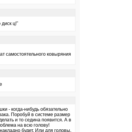
 диск ц!"
ьтат самостоятельного ковыряния
е
ышки - когда-нибудь обязательно
рака. Поробуй в системе размер
делать и то седина появится. А в
роблема на всю голову!
накладно будет. Или для головы,