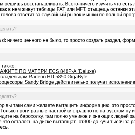
м решишь восстанавливать. Всего-ничего изучить что есть л
как в нем живут таблицы FAT или MFT, отыщещь останки этих
 голова ответит за случайный рывок мышки по полной прогр
делать?
 d: ничего ценного не было, то просто создать раздел, форм
 также:
АЖИТЕ ПО МАТЕРИ ECS 848P-A (Deluxe)
 владельцам Radeon HD 5850 GigaByte
роцессоры Sandy Bridge действительно получат исполнени
делать?
тор вы таки сами желаете вытащить информацию, это прост
Только проги разные настройки страшно не на русском ну и 
идите на барохолку, там полно умников и знающих людей за
 что осталось на диске вытапщат...от300 до кучи тысяч за ра
есь.