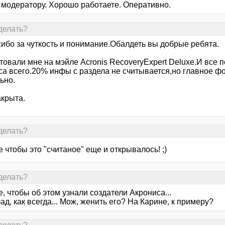
 модератору. Хорошо работаете. Оперативно.
делать?
сибо за чуткость и понимание.Обалдеть вы добрые ребята.
овали мне на мэйле Acronis RecoveryExpert Deluxe.И все п
са всего.20% инфы с раздела не считывается,но главное фо
ьно.
акрыта.
делать?
 чтобы это "считаное" еще и открывалось! ;)
делать?
, чтобы об этом узнали создатели Акрониса...
ад, как всегда... Мож, женить его? На Карине, к примеру?