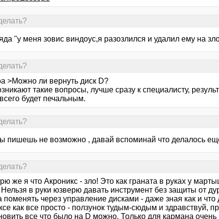
делать?
яда "у меня зовис виндоус,я разозлился и удалил ему на зло
делать?
ра >Можно ли вернуть диск D?
озникают такие вопросы, лучше сразу к специалисту, резул
всего будет печальным.
делать?
 ты пишешь не возможно , давай вспоминай что делалось ещ
делать?
рю же я что Акроникс - зло! Это как граната в руках у март
 Нельзя в руки юзверю давать инструмент без защиты от ду
 поменять через управление дисками - даже зная как и что 
се как все просто - ползунок тудым-сюдым и здравствуй, п
овить все что было на D можно. Только для кармана очень 