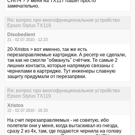
СНПЧ ? У меня на TX117 пашет просто
замечательно.
Re: вопрос про многофункциональное устройство
Epson Stylus TX119
Disobedient
21 - 02.07.2010 - 12:23
20-Xristos > вот именно, так же есть
перезаправляемые картриджи. А ресетр не сделали,
так как не смогли "обмануть" счётчик. Те самые 2
лишних контакта, которые напрямую связаны с
чернилами в картридже. Тут инженеры славную
защиту придумали от перезапрвки.
Re: вопрос про многофункциональное устройство
Epson Stylus TX119
Xristos
22 - 02.07.2010 - 16:33
На счет перезаправляемых - не советую, ибо
полетели они у меня, когда вытаскивал из гнезда,
сразу 2 из 4х, там, где подаются чернила на голову