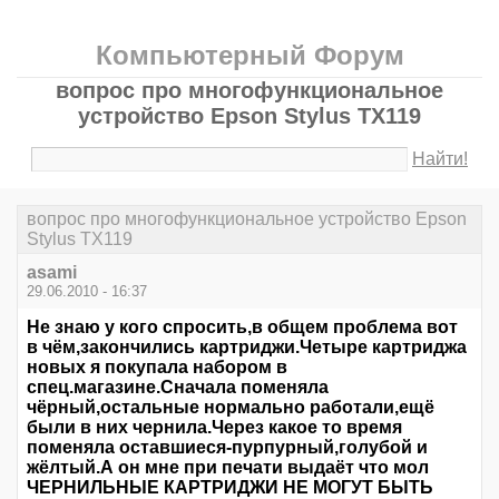
Компьютерный Форум
вопрос про многофункциональное
устройство Epson Stylus TX119
Найти!
вопрос про многофункциональное устройство Epson
Stylus TX119
asami
29.06.2010 - 16:37
Не знаю у кого спросить,в общем проблема вот
в чём,закончились картриджи.Четыре картриджа
новых я покупала набором в
спец.магазине.Сначала поменяла
чёрный,остальные нормально работали,ещё
были в них чернила.Через какое то время
поменяла оставшиеся-пурпурный,голубой и
жёлтый.А он мне при печати выдаёт что мол
ЧЕРНИЛЬНЫЕ КАРТРИДЖИ НЕ МОГУТ БЫТЬ