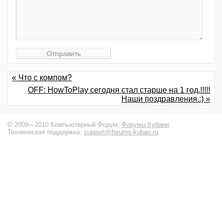
« Что с компом?
OFF: HowToPlay сегодня стал старше на 1 год.!!!!!
Наши поздравления.:) »
© 2009—2010 Компьютерный Форум,
Форумы Кубани
.
Техническая поддержка:
support@forums-kuban.ru