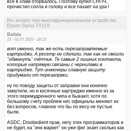
все в хлам оторвалось. Поэтому купил СНПЧ,
прочистил сопла и голову и все пахает на ура !
Re: вопрос про многофункциональное устройство
Epson Stylus TX119
Bafala
23 - 02.07.2010 - 18:13
вот именно, так же есть перезаправляемые
картриджи. А ресетр не сделали, так как не смогли
"обмануть" счётчик. Те самые 2 лишних контакта,
которые напрямую связаны с чернилами в
картридже. Тут инженеры славную защиту
придумали от перезапрвки.
ну по поводу защиты от заправки они конечно
замутили, но и косячные картриджи именно из за
этого перемудренного чипа и бывают, хотя по
большому счету проблем нет, официалы меняют их
без вопросов, главное что бы по весу не пустые
были.
ASDC, Disobedient прав, нету этих программаторов и
не будет, на "инк маркет" он уже фиг знает сколько как