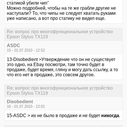
статикой убили чип"
Можно подробней, чтобы на те же грабли другие не
наступали? То, что чипы не следует хватать руками
уже написано, а вот про статику не видел еще.
Re: вопрос про многофункциональное устройство
Epson Stylus TX119
ASDC
15 - 01.07.2010 - 12:52
13-Disobedient >Утверждение что он не существует
это одно, на Ebay посмотри, там точно будет в
продаже, будет время, гляну и могу дать ссылку, а то
что его нет в продаже, это совсем другое.
Re: вопрос про многофункциональное устройство
Epson Stylus TX119
Disobedient
16 - 01.07.2010 - 13:01
15-ASDC > их не было в продаже и не будет
никогда
.