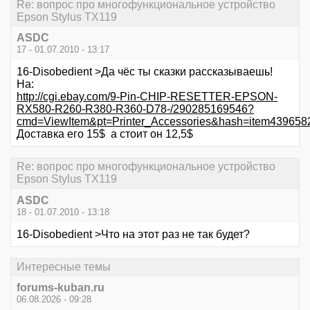
Re: вопрос про многофункциональное устройство
Epson Stylus TX119
ASDC
17 - 01.07.2010 - 13:17
16-Disobedient >Да чёс ты сказки рассказываешь!
На:
http://cgi.ebay.com/9-Pin-CHIP-RESETTER-EPSON-
RX580-R260-R380-R360-D78-/290285169546?
cmd=ViewItem&pt=Printer_Accessories&hash=item439658
Доставка его 15$ а стоит он 12,5$
Re: вопрос про многофункциональное устройство
Epson Stylus TX119
ASDC
18 - 01.07.2010 - 13:18
16-Disobedient >Что на этот раз не так будет?
Интересные темы
forums-kuban.ru
06.08.2026 - 09:28