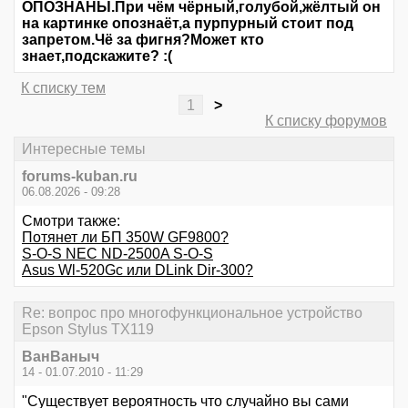
ОПОЗНАНЫ.При чём чёрный,голубой,жёлтый он
на картинке опознаёт,а пурпурный стоит под
запретом.Чё за фигня?Может кто
знает,подскажите? :(
К списку тем
1
>
К списку форумов
Интересные темы
forums-kuban.ru
06.08.2026 - 09:28
Смотри также:
Потянет ли БП 350W GF9800?
S-O-S NEC ND-2500A S-O-S
Asus Wl-520Gc или DLink Dir-300?
Re: вопрос про многофункциональное устройство
Epson Stylus TX119
ВанВаныч
14 - 01.07.2010 - 11:29
"Существует вероятность что случайно вы сами