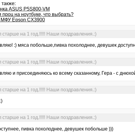
 также:
нка ASUS P5S800-VM
 проц на ноутбуке, что выбрать?
с МФУ Epson CX3900
старше на 1 год.!!!!! Наши поздравления.:)
вляю! :) мяса побольше,пивка похолоднее, девушек доступн
старше на 1 год.!!!!! Наши поздравления.:)
ляю и присоединяюсь ко всему сказанному, Гера - с днюхой
старше на 1 год.!!!!! Наши поздравления.:)
.)
старше на 1 год.!!!!! Наши поздравления.:)
ступнее, пивка похолоднее, девушек побольше )))