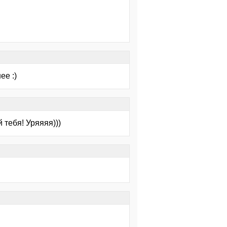
ее :)
 тебя! Уряяяя)))