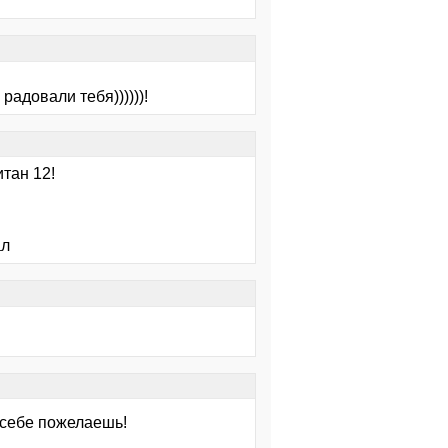
радовали тебя))))))!
тан 12!
ал
 себе пожелаешь!