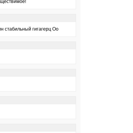
уществимое!
ин стабильный гигагерц Оо