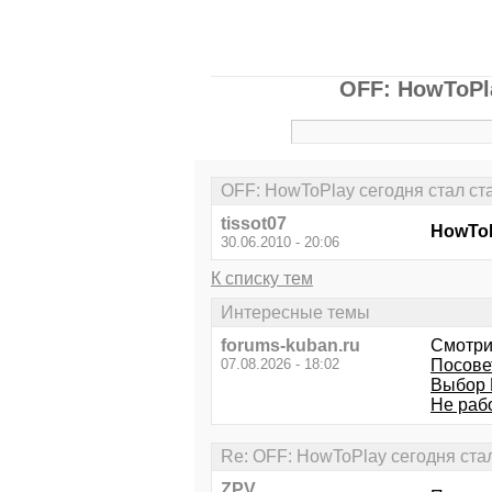
OFF: HowToPla
OFF: HowToPlay сегодня стал стар
tissot07
HowToP
30.06.2010 - 20:06
К списку тем
Интересные темы
forums-kuban.ru
Смотри
07.08.2026 - 18:02
Посове
Выбор 
Не раб
Re: OFF: HowToPlay сегодня стал 
ZPV