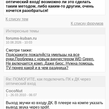
оптический вход! возможно ли это сделать
таким методом, либо каким-то другим, очень
хочется разобраться!
К списку тем
К списку форумов
Интересные темы
forums-kuban.ru
10.08.2026 - 10:03
Смотри также:
Подскажите пожалуйста умельцы на все
руки.Проблема с новым винчестером WD Green.
Не включается комп. Даже биос. Нужна помощь.
TV-тюнер какой и в чем раздница?
Re: ПОМОГИТЕ, как подключить ПК к ДК через
оптический вход
CocoNut
1 - 26.03.2010 - 06:07
Выход звучки ко входу ДК. В плеере на компе указать
вывод звука через spdif.