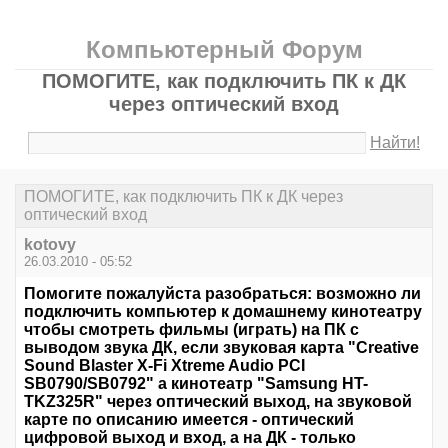
Компьютерный Форум
ПОМОГИТЕ, как подключить ПК к ДК
через оптический вход
Найти!
ПОМОГИТЕ, как подключить ПК к ДК через
оптический вход
kotovy
26.03.2010 - 05:52
Помогите пожалуйста разобраться: возможно ли
подключить компьютер к домашнему кинотеатру
чтобы смотреть фильмы (играть) на ПК с
выводом звука ДК, если звуковая карта "Creative
Sound Blaster X-Fi Xtreme Audio PCI
SB0790/SB0792" а кинотеатр "Samsung HT-
TKZ325R" через оптический выход, на звуковой
карте по описанию имеется - оптический
цифровой выход и вход, а на ДК - только