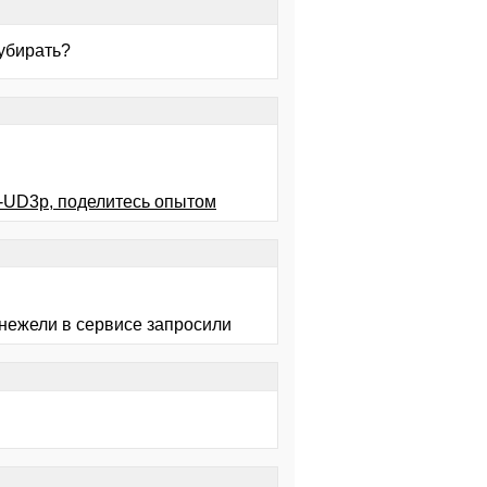
 убирать?
X-UD3p, поделитесь опытом
 нежели в сервисе запросили