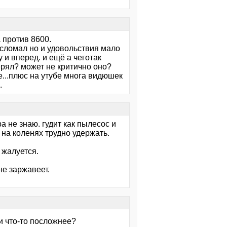
 против 8600.
есломал но и удовольствия мало
 и вперед. и ещё а чеготак
рял? может не критично оно?
е...плюс на утубе многа видюшек
.
а не знаю. гудит как пылесос и
а на коленях трудно удержать.
 жалуется.
не заржавеет.
и что-то посложнее?