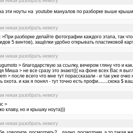
сам никак разобрать немогу
 на эти ноуты на youtube мануалов по разборке выше крыш
сам никак разобрать немогу
с >При разборке делайте фотографии каждого этапа, так чт
идов 5 винтов), защёлки удобно открывать пластиковой кар
сам никак разобрать немогу
ugumoto > благодарствую за ссылку, вечером гляну что и как
дя Миша > не все сразу это знают((( на фоне всех Вас я вы
em > после всего что мне тут порассказали - и так уже очко ж
ь охота. и как я понял - тут точно есть профи........скока $ в
сам никак разобрать немогу
с >
ко клаву, но и крышку ноута)))
сам никак разобрать немогу
е, говорите, посмотреть?... ладно, посмотрим, а то такая ж