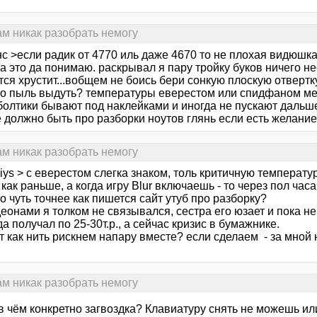
сам никак разобрать немогу
с >если радик от 4770 иль даже 4670 то не плохая видюшка
а это да понимаю. раскрывал я пару тройку буков ничего н
тся хрустит...вобщем не боись бери сонкую плоскую отвертку
о пыль выдуть? температуры еверестом или спидфаном ме
 болтики бывают под наклейками и иногда не пускают дальш
 должно быть про разборки ноутов глянь если есть желание
сам никак разобрать немогу
iys > с еверестом слегка знаком, толь критичную температур
 как раньше, а когда игру Blur включаешь - то через пол час
о чуть точнее как пишется сайт утуб про разборку?
деонами я толком не связывался, сестра его юзает и пока не
гда получал по 25-30т.р., а сейчас кризис в бумажнике.
т как нить рискнем напару вместе? если сделаем - за мной 
сам никак разобрать немогу
в чём конкретно загвоздка? Клавиатуру снять не можешь ил