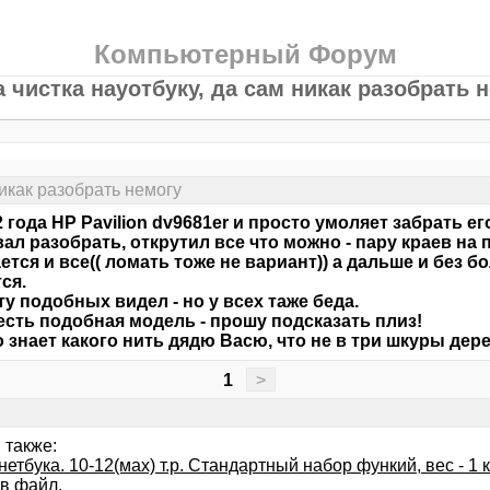
Компьютерный Форум
 чистка науотбуку, да сам никак разобрать 
никак разобрать немогу
2 года HP Pavilion dv9681er и просто умоляет забрать е
ал разобрать, открутил все что можно - пару краев на
ется и все(( ломать тоже не вариант)) а дальше и без 
ся.
ту подобных видел - но у всех таже беда.
 есть подобная модель - прошу подсказать плиз!
о знает какого нить дядю Васю, что не в три шкуры дерет
1
>
 также:
етбука. 10-12(мах) т.р. Стандартный набор функий, вес - 1 к
 в файл.