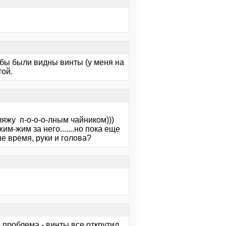
и
обы были видны винты (у меня на
той.
.
гляжу п-о-о-о-лным чайником)))
им-жим за него.......но пока еще
аше время, руки и голова?
е проблема - винты все открутил,