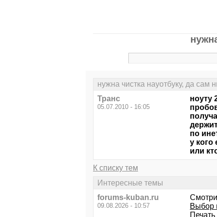
нужна
нужна чистка науотбуку, да сам 
Транс
ноуту 
05.07.2010 - 16:05
пробов
получа
держит
по ине
у кого
или кт
К списку тем
Интересные темы
forums-kuban.ru
Смотри
09.08.2026 - 10:57
Выбор н
Печать