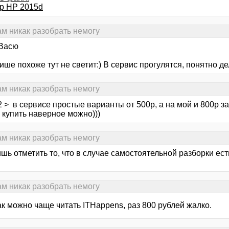
р HP 2015d
сам никак разобрать немогу
Васю
ше похоже тут не светит:) В сервис прогулятся, понятно де
сам никак разобрать немогу
> в сервисе простые варианты от 500р, а на мой и 800р загну
 купить наверное можно)))
сам никак разобрать немогу
шь отметить то, что в случае самостоятельной разборки ес
сам никак разобрать немогу
к можно чаще читать ITHappens, раз 800 рублей жалко.