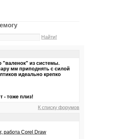
немогу
Найти!
го "валенок" из системы.
 пару мм приподнять с силой
болтиков идеально крепко
 - тоже плиз!
К списку форумов
г, работа Corel Draw