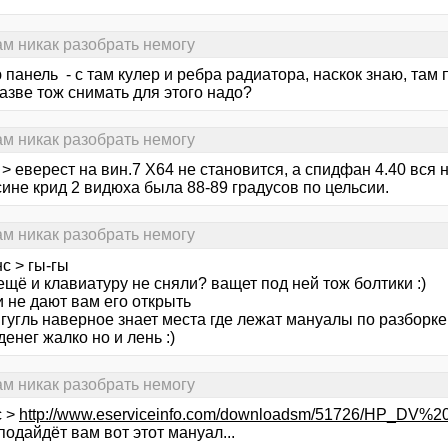
сам никак разобрать немогу
панель - с там кулер и ребра радиатора, наскок знаю, там 
азве тож снимать для этого надо?
сам никак разобрать немогу
 > еверест на вин.7 Х64 не становится, а спидфан 4.40 вся 
ине крид 2 видюха была 88-89 градусов по цельсии.
сам никак разобрать немогу
с > гы-гы
ещё и клавиатуру не сняли? ващет под ней тож болтики :)
и не дают вам его открыть
гугль наверное знает места где лежат мануалы по разборке 
денег жалко но и лень :)
сам никак разобрать немогу
с >
http://www.eserviceinfo.com/downloadsm/51726/HP_DV%2
одайдёт вам вот этот мануал...