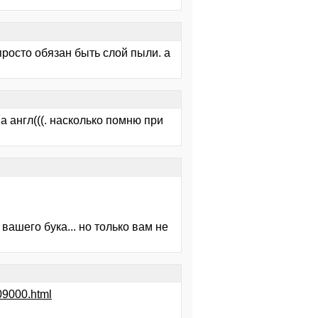
просто обязан быть слой пыли. а
на англ(((. насколько помню при
вашего бука... но только вам не
09000.html