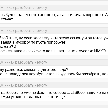
сам никак разобрать немогу
ль булки станет печь сапожник, а сапоги тачать пирожник. 
станет.
сам никак разобрать немогу
zoR > не, ну если человеку интересно самому и он готов уж
ания в мусорку, то пусть попробует :)
такого? :)
люс незнание английского повышает шансы мусорки ИМХО... 
сам никак разобрать немогу
ву разве тож снимать для этого надо?
 не попадался ноутбук, который удалось бы разобрать, не 
сам никак разобрать немогу
 разберёт, то уже не факт что соберёт... Дв9000 павилионы ж
имум уходит когда знаешь что и где...