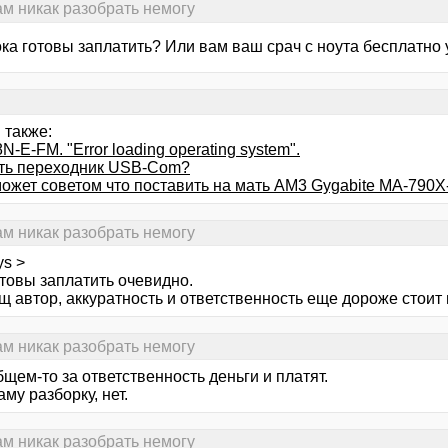
сам никак разобрать немогу
ока готовы заплатить? Или вам ваш срач с ноута бесплатно
 также:
N-E-FM. "Error loading operating system".
ть переходник USB-Com?
может советом что поставить на мать AM3 Gygabite MA-790
сам никак разобрать немогу
ys >
отовы заплатить очевидно.
щ автор, аккуратность и ответственность еще дороже стоит
сам никак разобрать немогу
щем-то за ответственность деньги и платят.
аму разборку, нет.
сам никак разобрать немогу