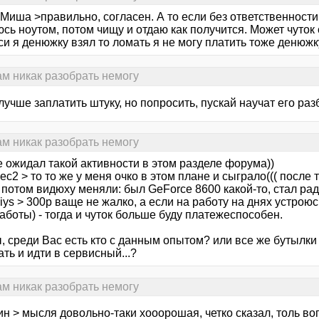
Миша >правильно, согласен. А то если без ответственности 
сь ноутом, потом чищу и отдаю как получится. Может чуток
си я денюжку взял то ломать я не могу платить тоже денюжку
сам никак разобрать немогу
лучше заплатить штуку, но попросить, пускай научат его раз
сам никак разобрать немогу
е ожидал такой активности в этом разделе форума))
ec2 > то то же у меня очко в этом плане и сыграло((( после
 потом видюху меняли: был GeForce 8600 какой-то, стал радеон
giys > 300р ваще не жалко, а если на работу на днях устроюс
аботы) - тогда и чуток больше буду платежеспособен.
, среди Вас есть кто с данным опытом? или все же бутылки
ть и идти в сервисный...?
сам никак разобрать немогу
н > мысля довольно-таки хооорошая, четко сказал, толь воп