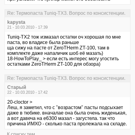
Re: Термопаста Tuniq-TX3. Вопрос по консистенции.
kapysta
21 - 10.03.2010 - 17:39
Tuniq-TX2 тож измазал остатки оч хорошая по мне
паста, во владисе была раньше
ща сижу на пасте от ZeroTHerm ZT-100, там в
комплекте даже напаличик шоб её мазать)
18-HowToPlay_ > если есть интерес могу угостить
остатками ZeroTHerm ZT-100 для обзора)
Re: Термопаста Tuniq-TX3. Вопрос по консистенции.
Старый
22 - 10.03.2010 - 17:42
20-cloctor >
Леш, я заметил, что с "возрастом" пасты подсыхает
даже в тюбике. вначалае она была очень жиденькая,
а вот давеча на е6300 мазал - загустела. так что
причина ИМХО - сколько паста пролежала на складе.
К списку тем