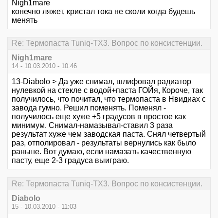
Nigh1mare
конечно ляжет, кристал тока не сколи когда будешь
менять
Re: Термопаста Tuniq-TX3. Вопрос по консистенции.
Nigh1mare
14 - 10.03.2010 - 10:46
13-Diabolo > Да уже снимал, шлифовал радиатор
нулевкой на стекле с водой+паста ГОЙя, Короче, так
получилось, что почитал, что термопаста в Нвидиах с
завода гумно. Решил поменять. Поменял -
получилось еще хуже +5 градусов в простое как
минимум. Снимал-намазывал-ставил 3 раза
результат хуже чем заводская паста. Снял четвертый
раз, отполировал - результаты вернулись как было
раньше. Вот думаю, если намазать качественную
пасту, еще 2-3 градуса выиграю.
Re: Термопаста Tuniq-TX3. Вопрос по консистенции.
Diabolo
15 - 10.03.2010 - 11:03