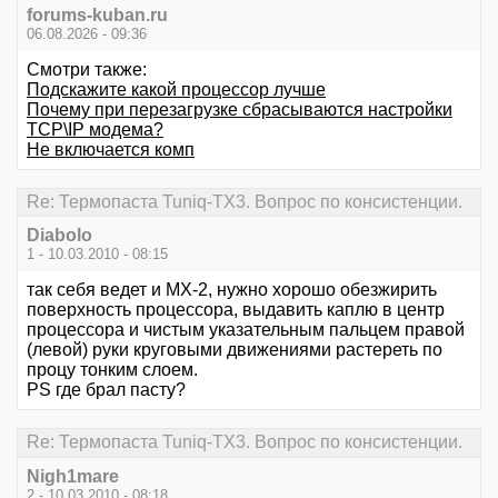
forums-kuban.ru
06.08.2026 - 09:36
Смотри также:
Подскажите какой процессор лучше
Почему при перезагрузке сбрасываются настройки
TCP\IP модема?
Не включается комп
Re: Термопаста Tuniq-TX3. Вопрос по консистенции.
Diabolo
1 - 10.03.2010 - 08:15
так себя ведет и MX-2, нужно хорошо обезжирить
поверхность процессора, выдавить каплю в центр
процессора и чистым указательным пальцем правой
(левой) руки круговыми движениями растереть по
процу тонким слоем.
PS где брал пасту?
Re: Термопаста Tuniq-TX3. Вопрос по консистенции.
Nigh1mare
2 - 10.03.2010 - 08:18