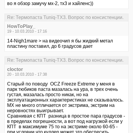
во я обзор замучу мх-2, тх3 и хайленс))
Re: Термопаста Tuniq-TX3. Вопрос по консистенции.
HowToPlay_
19 - 10.03.2010 - 17:16
14-Nigh1mare > на видеочип я бы жидкий метал
пластину поставил, до 6 градусов дает
Re: Термопаста Tuniq-TX3. Вопрос по консистенции.
cloctor
20 - 10.03.2010 - 17:38
Старый по поводу OCZ Freeze Extreme у меня в
парк тюбиков паста мазалась на ура, в трех очень
густая, мазалась просто никак, но на
эксплуатационных характеристиках не сказывалось.
МХ не много отличается от экстрима, экстрим на
неровностях выигрывает.
Сравнивая с КПТ разница в простое пара градусов -
в пределах погрешности, а вот под нагрузкой если у
КПТ в максимуме 75 то на экстриме около 60-65 -
при условии что куллер может это обеспесить