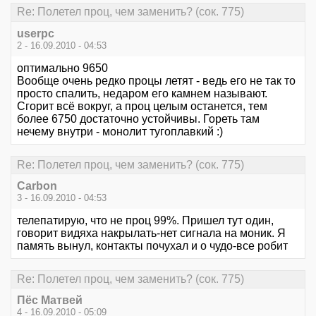
Re: Полетел проц, чем заменить? (сок. 775)
userpc
2 - 16.09.2010 - 04:53
оптимально 9650
Вообще очень редко процы летят - ведь его не так то
просто спалить, недаром его камнем называют.
Сгорит всё вокруг, а проц целым останется, тем
более 6750 достаточно устойчивы. Гореть там
нечему внутри - монолит тугоплавкий :)
Re: Полетел проц, чем заменить? (сок. 775)
Carbon
3 - 16.09.2010 - 04:53
телепатирую, что не проц 99%. Пришел тут один,
говорит видяха накрылать-нет сигнала на моник. Я
память вынул, контакты почухал и о чудо-все робит
Re: Полетел проц, чем заменить? (сок. 775)
Пёс Матвей
4 - 16.09.2010 - 05:09