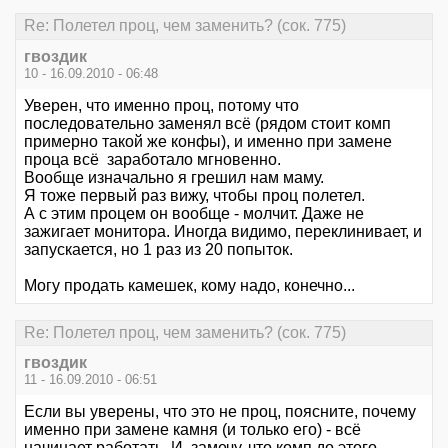
Re: Полетел проц, чем заменить? (сок. 775)
гвоздик
10 - 16.09.2010 - 06:48
Уверен, что именно проц, потому что
последовательно заменял всё (рядом стоит комп
примерно такой же конфы), и именно при замене
проца всё заработало мгновенно.
Вообще изначально я грешил нам маму.
Я тоже первый раз вижу, чтобы проц полетел.
А с этим процем он вообще - молчит. Даже не
зажигает монитора. Иногда видимо, переклинивает, и
запускается, но 1 раз из 20 попыток.
Могу продать камешек, кому надо, конечно...
Re: Полетел проц, чем заменить? (сок. 775)
гвоздик
11 - 16.09.2010 - 06:51
Если вы уверены, что это не проц, поясните, почему
именно при замене камня (и только его) - всё
начинает работать. И, замечу, что комп до этого