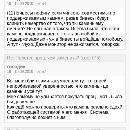
18 - 16.09.2010 - 07:54
(12) Бивесы пофигу, если чипсеты совместимы по
поддерживаемым камням, разве бивесы будут
клинить намертво от того, что ты камень ему
сменил? Не слышал о таком. Всегда было, что если
камень поддерживается, то ставь любой из
поддерживаемых - уж в бивес ты войдёшь полюбому.
А тут - глухо. Даже монитор не зажигается, говорюж.
Re: Полетел проц, чем заменить? (сок. 775)
гвоздик
19 - 16.09.2010 - 07:57
Вы меня блин сами засумневали тут, со своей
непробиваемой уверенностью, что камень - це
камень и усё тут.
Мне самому не улыбается покупать проц - мать была
бы дешевше.
Как ещё можно проверить, что камень реально сдох?
С работающей системой я его менял. Система
благополучно дохнет с ним.