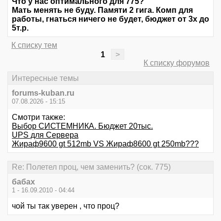
Что у нас оптимального для 775?
Мать менять не буду. Памяти 2 гига. Комп для
работы, гнаться ничего не будет, бюджет от 3х до
5т.р.
К списку тем
1
>
К списку форумов
Интересные темы
forums-kuban.ru
07.08.2026 - 15:15
Смотри также:
Выбор СИСТЕМНИКА. Бюджет 20тыс.
UPS для Сервера
Жираф9600 gt 512mb VS Жираф8600 gt 250mb???
Re: Полетел проц, чем заменить? (сок. 775)
бабах
1 - 16.09.2010 - 04:44
чой ты так уверен , что проц?