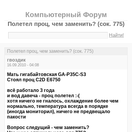
Компьютерный Форум
Полетел проц, чем заменить? (сок. 775)
Найти!
Полетел проц, чем заменить? (сок. 775)
гвоздик
16.09.2010 - 04:08
Мать гигабайтовская GA-P35C-S3
Стоял проц C2D E6750
всё работало 3 года
и вод давеча - проц полетел :-(
хотя ничего не гналось, охлаждение более чем
нормально, температура всегда в порядке
(иногда мониторил), ничего не предвещало
пакости
Вопрос следущий - чем заменить?