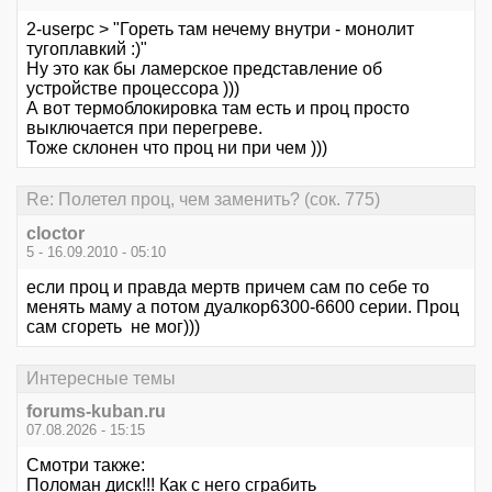
2-userpc > "Гореть там нечему внутри - монолит
тугоплавкий :)"
Ну это как бы ламерское представление об
устройстве процессора )))
А вот термоблокировка там есть и проц просто
выключается при перегреве.
Тоже склонен что проц ни при чем )))
Re: Полетел проц, чем заменить? (сок. 775)
cloctor
5 - 16.09.2010 - 05:10
если проц и правда мертв причем сам по себе то
менять маму а потом дуалкор6300-6600 серии. Проц
сам сгореть не мог)))
Интересные темы
forums-kuban.ru
07.08.2026 - 15:15
Смотри также:
Поломан диск!!! Как с него сграбить