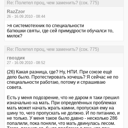
Re: Полетел проц, чем заменить? (сок. 775)
RazZzor
26 - 16.09.2010 - 08:44
>я системотехник по специальности
батюшки святы, где сей примудрости обучалси то,
милок?
Re: Полетел проц, чем заменить? (сок. 775)
гвоздик
27 - 16.09.2010 - 08:52
(26) Какая разница, где? Ну, НПИ. При союзе ещё
дело было. Протестировать хочешь? Я сейчас не по
специальности работаю, потому и спрашиваю
совета.
Есть у меня подозрение, что не даром я таки грешил
изначально на мать. При определённых проблемах
мать может начать жрать камни, пропуская ему на
шину то, чего пропускать не должно. И по питанию, и
не только. У меня такое было давно - несколько 286
попалили, пока поняли, что мать двинулась лесом.