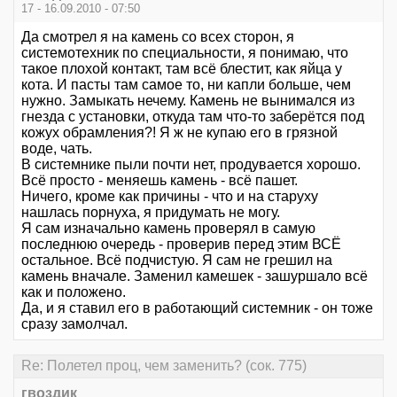
17 - 16.09.2010 - 07:50
Да смотрел я на камень со всех сторон, я
системотехник по специальности, я понимаю, что
такое плохой контакт, там всё блестит, как яйца у
кота. И пасты там самое то, ни капли больше, чем
нужно. Замыкать нечему. Камень не вынимался из
гнезда с установки, откуда там что-то заберётся под
кожух обрамления?! Я ж не купаю его в грязной
воде, чать.
В системнике пыли почти нет, продувается хорошо.
Всё просто - меняешь камень - всё пашет.
Ничего, кроме как причины - что и на старуху
нашлась порнуха, я придумать не могу.
Я сам изначально камень проверял в самую
последнюю очередь - проверив перед этим ВСЁ
остальное. Всё подчистую. Я сам не грешил на
камень вначале. Заменил камешек - зашуршало всё
как и положено.
Да, и я ставил его в работающий системник - он тоже
сразу замолчал.
Re: Полетел проц, чем заменить? (сок. 775)
гвоздик