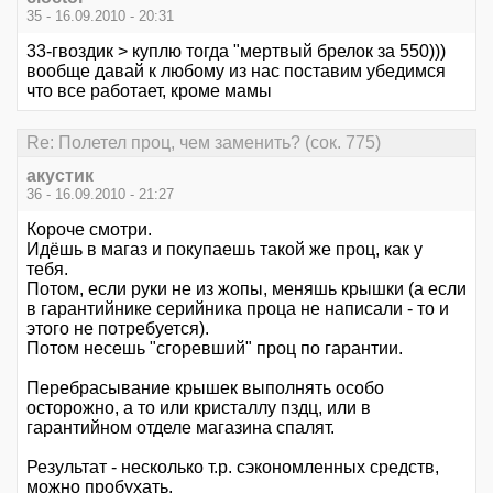
35 - 16.09.2010 - 20:31
33-гвоздик > куплю тогда "мертвый брелок за 550)))
вообще давай к любому из нас поставим убедимся
что все работает, кроме мамы
Re: Полетел проц, чем заменить? (сок. 775)
акустик
36 - 16.09.2010 - 21:27
Короче смотри.
Идёшь в магаз и покупаешь такой же проц, как у
тебя.
Потом, если руки не из жопы, меняшь крышки (а если
в гарантийнике серийника проца не написали - то и
этого не потребуется).
Потом несешь "сгоревший" проц по гарантии.
Перебрасывание крышек выполнять особо
осторожно, а то или кристаллу пздц, или в
гарантийном отделе магазина спалят.
Результат - несколько т.р. сэкономленных средств,
можно пробухать.