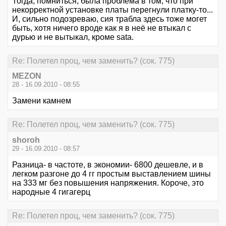
Тогда, помниться, была проблема в том, что при
некорректной установке платы перегнули платку-то...
И, сильно подозреваю, сия трабла здесь тоже могет
быть, хотя ничего вроде как я в неё не втыкал с
дурью и не вытыкал, кроме sata.
Re: Полетел проц, чем заменить? (сок. 775)
MEZON
28 - 16.09.2010 - 08:55
Замени камнем
Re: Полетел проц, чем заменить? (сок. 775)
shoroh
29 - 16.09.2010 - 08:57
Разница- в частоте, в экономии- 6800 дешевле, и в
легком разгоне до 4 гг простым выставлением шины
на 333 мг без повышения напряжения. Короче, это
народные 4 гигагерц
Re: Полетел проц, чем заменить? (сок. 775)