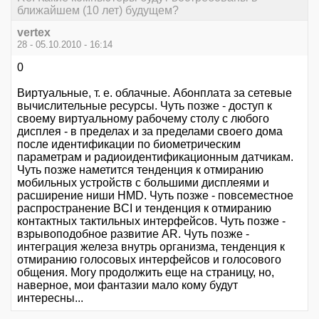
ближайшем (10 лет) будущем?
vertex
28 - 05.10.2010 - 16:14
0
Виртуальные, т. е. облачные. Абонплата за сетевые
вычислительные ресурсы. Чуть позже - доступ к
своему виртуальному рабочему столу с любого
дисплея - в пределах и за пределами своего дома
после идентификации по биометрическим
параметрам и радиоидентификационным датчикам.
Чуть позже наметится тенденция к отмиранию
мобильных устройств с большими дисплеями и
расширение ниши HMD. Чуть позже - повсеместное
распространение BCI и тенденция к отмиранию
контактных тактильных интерфейсов. Чуть позже -
взрывоподобное развитие AR. Чуть позже -
интеграция железа внутрь организма, тенденция к
отмиранию голосовых интерфейсов и голосового
общения. Могу продолжить еще на страницу, но,
наверное, мои фантазии мало кому будут
интересны...