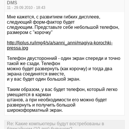
DMS
11 - 29.09.2010 - 18:43
Мне кажется, с развитием гибких дисплеев,
следующий форм-фактор будет
следующим. Представьте себе небольшой телефон,
размером с "корочку"
http://ljplus.ru/img4/s/a/sanni_anni/magiya-korochki-
pressa.jpg
Телефон двусторонний - один экран спереди и точно
такой же сзади. Телефон
можно будет развернуть (как корочку) и тогда два
экрана соединятся вместе,
и у вас будет один большой экран.
Таким образом, у вас будет телефон, который легко
умещается в карман
штанов, а при необходимости его можно будет
развернуть и получить большой
широкоформатный экран.
Re: Какие компьютеры будут востребованы в
ближайшем (10 лет) будущем?