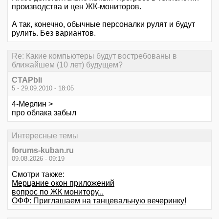
производства и цен ЖК-мониторов.
А так, конечно, обычные персоналки рулят и будут
рулить. Без вариантов.
Re: Какие компьютеры будут востребованы в
ближайшем (10 лет) будущем?
CTAPbIi
5 - 29.09.2010 - 18:05
4-Мерлин >
про облака забыл
Интересные темы
forums-kuban.ru
09.08.2026 - 09:19
Смотри также:
Мерцание окон приложений
вопрос по ЖК монитору...
ОФФ: Приглашаем на танцевальную вечеринку!