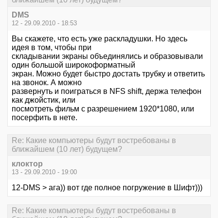
DMS
12 - 29.09.2010 - 18:53
Вы скажете, что есть уже раскладушки. Но здесь
идея в том, чтобы при
складывании экраны объединялись и образовывали
один большой широкоформатный
экран. Можно будет быстро достать трубку и ответить
на звонок. А можно
развернуть и поиграться в NFS shift, держа телефон
как джойстик, или
посмотреть фильм с разрешением 1920*1080, или
посерфить в нете.
Re: Какие компьютеры будут востребованы в
ближайшем (10 лет) будущем?
клоктор
13 - 29.09.2010 - 19:00
12-DMS > ага)) вот где полное погружение в Шифт)))
Re: Какие компьютеры будут востребованы в