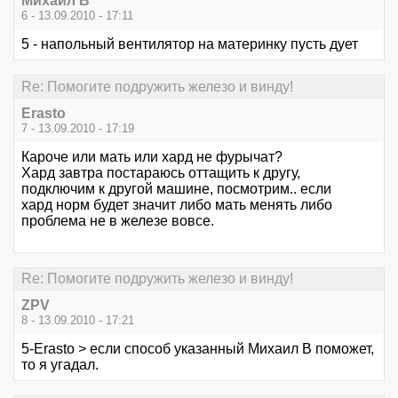
Михаил В
6 - 13.09.2010 - 17:11
5 - напольный вентилятор на материнку пусть дует
Re: Помогите подружить железо и винду!
Erasto
7 - 13.09.2010 - 17:19
Кароче или мать или хард не фурычат?
Хард завтра постараюсь оттащить к другу,
подключим к другой машине, посмотрим.. если
хард норм будет значит либо мать менять либо
проблема не в железе вовсе.
Re: Помогите подружить железо и винду!
ZPV
8 - 13.09.2010 - 17:21
5-Erasto > если способ указанный Михаил В поможет,
то я угадал.