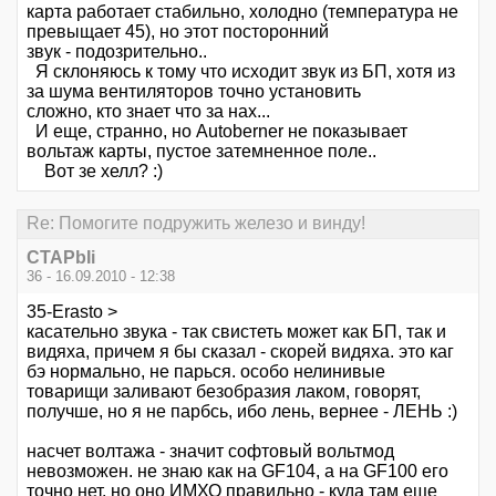
карта работает стабильно, холодно (температура не
превыщает 45), но этот посторонний
звук - подозрительно..
Я склоняюсь к тому что исходит звук из БП, хотя из
за шума вентиляторов точно установить
сложно, кто знает что за нах...
И еще, странно, но Autoberner не показывает
вольтаж карты, пустое затемненное поле..
Вот зе хелл? :)
Re: Помогите подружить железо и винду!
CTAPbIi
36 - 16.09.2010 - 12:38
35-Erasto >
касательно звука - так свистеть может как БП, так и
видяха, причем я бы сказал - скорей видяха. это каг
бэ нормально, не парься. особо нелинивые
товарищи заливают безобразия лаком, говорят,
получше, но я не парбсь, ибо лень, вернее - ЛЕНЬ :)
насчет волтажа - значит софтовый вольтмод
невозможен. не знаю как на GF104, а на GF100 его
точно нет. но оно ИМХО правильно - куда там еще