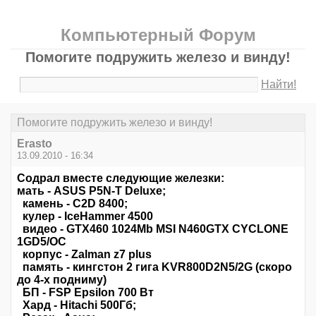
Компьютерный Форум
Помогите подружить железо и винду!
Найти!
Помогите подружить железо и винду!
Erasto
13.09.2010 - 16:34
Содрал вместе следующие железки:
мать - ASUS P5N-T Deluxe;
камень - C2D 8400;
кулер - IceHammer 4500
видео - GTX460 1024Mb MSI N460GTX CYCLONE
1GD5/OC
корпус - Zalman z7 plus
память - кингстон 2 гига KVR800D2N5/2G (скоро
до 4-х подниму)
БП - FSP Epsilon 700 Вт
Хард - Hitachi 500Гб;