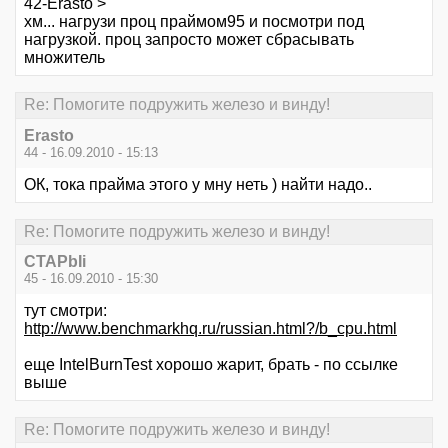
42-Erasto >
хм... нагрузи проц праймом95 и посмотри под
нагрузкой. проц запросто может сбрасывать
множитель
Re: Помогите подружить железо и винду!
Erasto
44 - 16.09.2010 - 15:13
ОК, тока прайма этого у мну неть ) найти надо..
Re: Помогите подружить железо и винду!
CTAPbIi
45 - 16.09.2010 - 15:30
тут смотри:
http://www.benchmarkhq.ru/russian.html?/b_cpu.html
еще IntelBurnTest хорошо жарит, брать - по ссылке
выше
Re: Помогите подружить железо и винду!