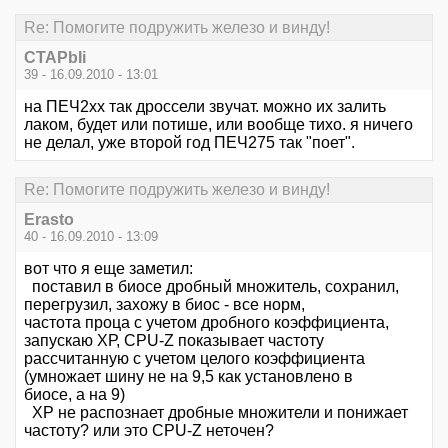
Re: Помогите подружить железо и винду!
CTAPbIi
39 - 16.09.2010 - 13:01
на ПЕЧ2хх так дроссели звучат. можно их залить
лаком, будет или потише, или вообще тихо. я ничего
не делал, уже второй год ПЕЧ275 так "поет".
Re: Помогите подружить железо и винду!
Erasto
40 - 16.09.2010 - 13:09
вот что я еще заметил:
поставил в биосе дробный множитель, сохранил,
перегрузил, захожу в биос - все норм,
частота проца с учетом дробного коэффициента,
запускаю ХР, CPU-Z показывает частоту
рассчитанную с учетом целого коэффициента
(умножает шину не на 9,5 как установлено в
биосе, а на 9)
ХР не распознает дробные множители и понижает
частоту? или это CPU-Z неточен?