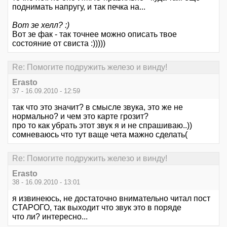
поднимать напругу, и так печка на...
Вот зе хелл? :)
Вот зе фак - так точнее можно описать твое
состояние от свиста :)))))
Re: Помогите подружить железо и винду!
Erasto
37 - 16.09.2010 - 12:59
так что это значит? в смысле звука, это же не
нормально? и чем это карте грозит?
про то как убрать этот звук я и не спрашиваю..))
сомневаюсь что тут ваще чета мажно сделать(
Re: Помогите подружить железо и винду!
Erasto
38 - 16.09.2010 - 13:01
я извинеюсь, не достаточно внимательно читал пост
СТАРОГО, так выходит что звук это в поряде
что ли? интересно...