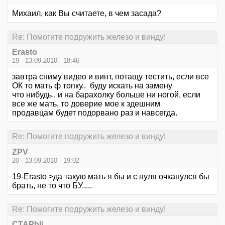
Михаил, как Вы считаете, в чем засада?
Re: Помогите подружить железо и винду!
Erasto
19 - 13.09.2010 - 18:46
завтра сниму видео и винт, потащу тестить, если все
ОК то мать ф топку.. буду искать на замену
что нибудь.. и на барахолку больше ни ногой, если
все же мать, то доверие мое к здешним
продавцам будет подорвано раз и навсегда.
Re: Помогите подружить железо и винду!
ZPV
20 - 13.09.2010 - 19:02
19-Erasto >да такую мать я бы и с нуля очканулся бы
брать, не то что БУ.....
Re: Помогите подружить железо и винду!
CTAPbIi