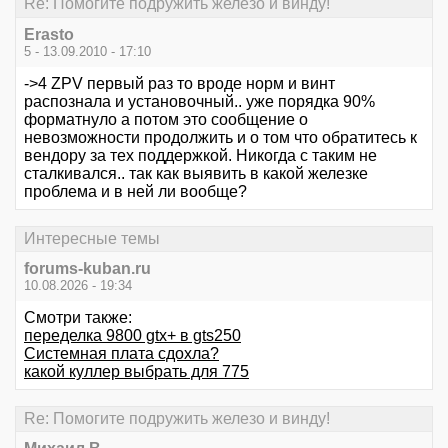
Re: Помогите подружить железо и винду!
Erasto
5 - 13.09.2010 - 17:10
->4 ZPV первый раз то вроде норм и винт
распознала и установочный.. уже порядка 90%
форматнуло а потом это сообщение о
невозможности продолжить и о том что обратитесь к
вендору за тех поддержкой. Никогда с таким не
сталкивался.. так как выявить в какой железке
проблема и в ней ли вообще?
Интересные темы
forums-kuban.ru
10.08.2026 - 19:34
Смотри также:
переделка 9800 gtx+ в gts250
Системная плата сдохла?
какой куллер выбрать для 775
Re: Помогите подружить железо и винду!