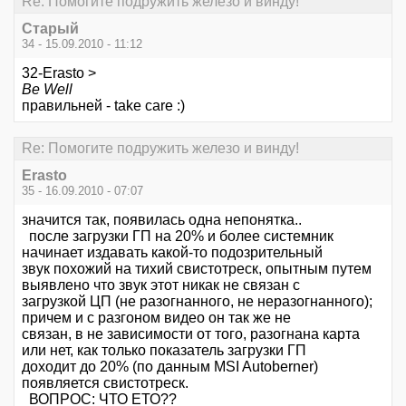
Re: Помогите подружить железо и винду!
Старый
34 - 15.09.2010 - 11:12
32-Erasto >
Be Well
правильней - take care :)
Re: Помогите подружить железо и винду!
Erasto
35 - 16.09.2010 - 07:07
значится так, появилась одна непонятка..
после загрузки ГП на 20% и более системник
начинает издавать какой-то подозрительный
звук похожий на тихий свистотреск, опытным путем
выявлено что звук этот никак не связан с
загрузкой ЦП (не разогнанного, не неразогнанного);
причем и с разгоном видео он так же не
связан, в не зависимости от того, разогнана карта
или нет, как только показатель загрузки ГП
доходит до 20% (по данным MSI Autoberner)
появляется свистотреск.
ВОПРОС: ЧТО ЕТО??