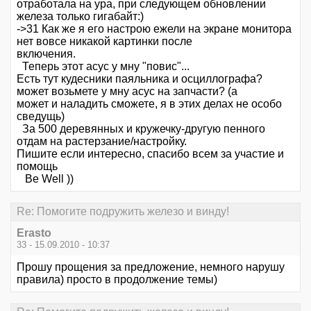
отработала на ура, при следующем обновлении
железа только гигабайт:)
->31 Как же я его настрою ежели на экране монитора
нет вовсе никакой картинки после
включения.
Теперь этот асус у мну "повис"...
Есть тут кудесники паяльника и осциллографа?
может возьмете у мну асус на запчасти? (а
может и наладить сможете, я в этих делах не особо
сведущь)
За 500 деревянных и кружечку-другую пенного
отдам на растерзание/настройку.
Пишите если интересно, спасибо всем за участие и
помощь
Be Well ))
Re: Помогите подружить железо и винду!
Erasto
33 - 15.09.2010 - 10:37
Прошу прощения за предложение, немного нарушу
правила) просто в продолжение темы)