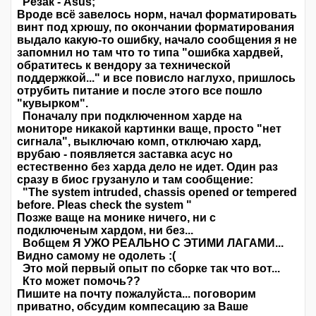
Резак - Asus;
Вроде всё завелось норм, начал форматировать
винт под хрюшу, по окончании форматирования
выдало какую-то ошибку, начало сообщения я не
запомнил но там что то типа "ошибка хардвей,
обратитесь к вендору за технической
поддержкой..." и все повисло наглухо, пришлось
отрубить питание и после этого все пошло
"кувырком".
Поначалу при подключенном харде на
мониторе никакой картинки ваще, просто "нет
сигнала", выключаю комп, отключаю хард,
врубаю - появляется заставка асус но
естественно без харда дело не идет. Один раз
сразу в биос грузануло и там сообщение:
"The system intruded, chassis opened or tempered
before. Pleas check the system "
Позже ваще на монике ничего, ни с
подключеным хардом, ни без...
Вобщем Я УЖО РЕАЛЬНО С ЭТИМИ ЛАГАМИ...
Видно самому не одолеть :(
Это мой первый опыт по сборке так что вот...
Кто может помочь??
Пишите на почту пожалуйста... поговорим
приватно, обсудим компесацию за Ваше