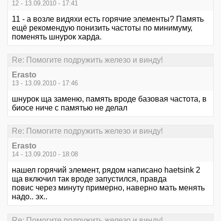
12 - 13.09.2010 - 17:41
11 - а возле видяхи есть горячие элементы? Память
ещё рекомендую понизить частоты по минимуму,
поменять шнурок харда.
Re: Помогите подружить железо и винду!
Erasto
13 - 13.09.2010 - 17:46
шнурок ща заменю, память вроде базовая частота, в
биосе ниче с памятью не делал
Re: Помогите подружить железо и винду!
Erasto
14 - 13.09.2010 - 18:08
нашел горячий элемент, рядом написано haetsink 2
ща включил так вроде запустился, правда
повис через минуту примерно, наверно мать менять
надо.. эх..
Re: Помогите подружить железо и винду!