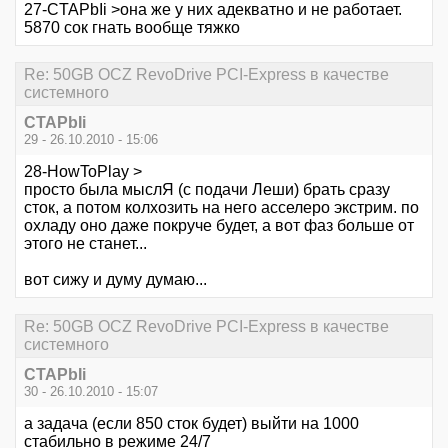
27-CTAPbIi >она же у них адекватно и не работает.
5870 сок гнать вообще тяжко
Re: 50GB OCZ RevoDrive PCI-Express в качестве
системного
CTAPbIi
29 - 26.10.2010 - 15:06
28-HowToPlay >
просто была мыслЯ (с подачи Леши) брать сразу
сток, а потом колхозить на него асселеро экстрим. по
охладу оно даже покруче будет, а вот фаз больше от
этого не станет...
вот сижу и думу думаю...
Re: 50GB OCZ RevoDrive PCI-Express в качестве
системного
CTAPbIi
30 - 26.10.2010 - 15:07
а задача (если 850 сток будет) выйти на 1000
стабильно в режиме 24/7