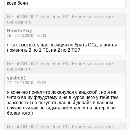
козе боян
Re: 50GB OCZ RevoDrive PCI-Express в качестве
системного
HowToPlay
16 - 26.10.2010 - 05:33
я так смотрю. у вас позиция не брать ССд, а винты
поменять 2 по 1 ТБ, на 2 по 2 ТБ?
Re: 50GB OCZ RevoDrive PCI-Express в качестве
системного
yastreb1
17 - 26.10.2010 - 09:23
я конечно понял что лоханулся с видюхой , но я не
читаю вашу флудотему и не в курсе чего у тебя там
за железо ) но покупать данный девайс в данном
случае считаю выкидыванием денег на ветер и не
более того )
Re: 50GB OCZ RevoDrive PCI-Express в качестве