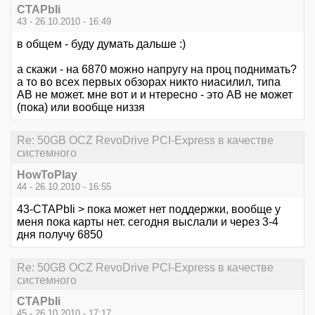
CTAPbIi
43 - 26.10.2010 - 16:49
в общем - буду думать дальше :)
а скажи - на 6870 можно напругу на проц поднимать?
а то во всех первых обзорах никто ниасилил, типа
АВ не может. мне вот и и нтересно - это АВ не может
(пока) или вообще низзя
Re: 50GB OCZ RevoDrive PCI-Express в качестве
системного
HowToPlay
44 - 26.10.2010 - 16:55
43-CTAPbIi > пока может нет поддержки, вообще у
меня пока карты нет. сегодня выслали и через 3-4
дня получу 6850
Re: 50GB OCZ RevoDrive PCI-Express в качестве
системного
CTAPbIi
45 - 26.10.2010 - 17:17