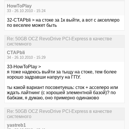
HowToPlay
33 - 26.10.2010 - 15:24
32-CTAPbIi > на стоке за 1к выйти, а вот с акселлеро
по веселее может быть
Re: 50GB OCZ RevoDrive PCI-Express в качестве
системного
CTAPbIi
34 - 26.10.2010 - 15:29
33-HowToPlay >
я тоже надеюсь выйти за тыщу на стоке, тем более
хорошо задравши напругу на ГПУ.
ты какой вариант посоветуешь: сток + асселеро или
ждать лайтнинг (с хорошей элементной базой)? по
бабкам, я думаю, оно примерно одинаково
Re: 50GB OCZ RevoDrive PCI-Express в качестве
системного
yastreb1