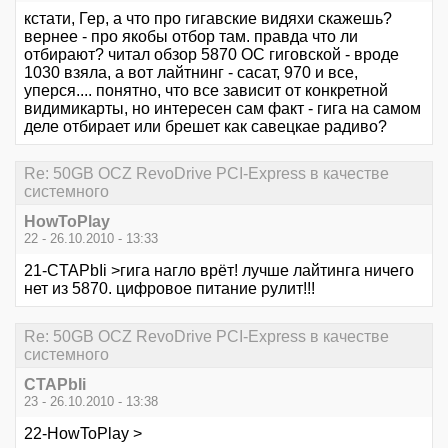
кстати, Гер, а что про гигавские видяхи скажешь?
вернее - про якобы отбор там. правда что ли
отбирают? читал обзор 5870 ОС гиговской - вроде
1030 взяла, а вот лайтнинг - сасат, 970 и все,
уперся.... понятно, что все зависит от конкретной
видимикарты, но интересен сам факт - гига на самом
деле отбирает или брешет как савецкае радиво?
Re: 50GB OCZ RevoDrive PCI-Express в качестве
системного
HowToPlay
22 - 26.10.2010 - 13:33
21-CTAPbIi >гига нагло врёт! лучше лайтинга ничего
нет из 5870. цифровое питание рулит!!!
Re: 50GB OCZ RevoDrive PCI-Express в качестве
системного
CTAPbIi
23 - 26.10.2010 - 13:38
22-HowToPlay >