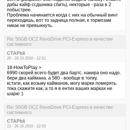
дабы кайф ссдшника сбить), некторые - раза в 2
побыстрее.
Проблема начинается когда с них на обычный винт
переходишь, вот то задница полная, к тормозам
никак не превыкнуть.
Re: 50GB OCZ RevoDrive PCI-Express в качестве
системного
CTAPbIi
20 - 26.10.2010 - 12:51
18-HowToPlay >
6990 скорей всего будет два бартс. накира оно надо.
бери два каймана. а 580 - вообще в топку.
кстати, как возьму кайманов, могу марки померять.
тока скажите как, а то я в ентих ваших марках не
шарю :)
Re: 50GB OCZ RevoDrive PCI-Express в качестве
системного
CTAPbIi
21 - 26.10.2010 - 12:53