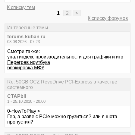
К списку тем
1
2
>
К списку форумов
Интересные темы
forums-kuban.ru
08.08.2026 - 07:23
Смотри также:
упал индекс производительности для графики и игр
Перегрев ноутбука
блокировка МФУ
Re: 50GB OCZ RevoDrive PCI-Express в качестве
системного
CTAPbIi
1 - 25.10.2010 - 20:00
0-HowToPlay >
Гер, а разве с PCIe можно грузиться? или я шота
пропустил?