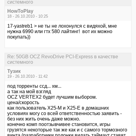
системного
HowToPlay
18 - 26.10.2010 - 10:25
17-yastreb1 > не ты не лохонулся с видяхой, мне
нужна 6990 или гтх 580 лайтинг! вот их можно
покупать))
Re: 50GB OCZ RevoDrive PCI-Express в качестве
системного
Тузик
19 - 26.10.2010 - 11:42
под торренты ссд... хм...
а так на мой взгляд
OCZ VERTEX2 будет лучшим выбором.
цена/скорость
как пользователь X25-M и X25-E в домашних
условиях могу со всей ответственностью заявить -
без них жить очень даже можно.
конечно комп поотзывчивее становится, игры
грузятся некоторые так же как и с самого тормозного
винта (разработчики подонки видать таймаут ставят,