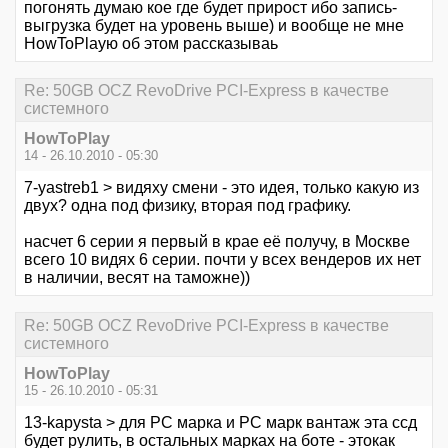
погонять думаю кое где будет прирост ибо запись-
выгрузка будет на уровень выше) и вообще не мне
HowToPlayю об этом рассказываь
Re: 50GB OCZ RevoDrive PCI-Express в качестве
системного
HowToPlay
14 - 26.10.2010 - 05:30
7-yastreb1 > видяху смени - это идея, только какую из
двух? одна под физику, вторая под графику.
насчет 6 серии я первый в крае её получу, в Москве
всего 10 видях 6 серии. почти у всех вендеров их нет
в наличии, весят на таможне))
Re: 50GB OCZ RevoDrive PCI-Express в качестве
системного
HowToPlay
15 - 26.10.2010 - 05:31
13-kapysta > для РС марка и РС марк вантаж эта ссд
будет рулить, в остальных марках на боте - этокак