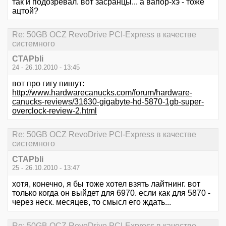
так и подозревал. вот засранцы... а вапор-хэ - тоже
ацтой?
Re: 50GB OCZ RevoDrive PCI-Express в качестве
системного
CTAPbIi
24 - 26.10.2010 - 13:45
вот про гигу пишут:
http://www.hardwarecanucks.com/forum/hardware-
canucks-reviews/31630-gigabyte-hd-5870-1gb-super-
overclock-review-2.html
Re: 50GB OCZ RevoDrive PCI-Express в качестве
системного
CTAPbIi
25 - 26.10.2010 - 13:47
хотя, конечно, я бы тоже хотел взять лайтнинг. вот
только когда он выйдет для 6970. если как для 5870 -
через неск. месяцев, то смысл его ждать...
Re: 50GB OCZ RevoDrive PCI-Express в качестве