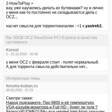
2-HowToPlay >
вау, уже научились делать их бутявками? ну и лично
у меня как-то постоянно не складываются дела с
OCZ...
насчет смысла для торрентокачалки - +1 к
yastreb1
.
Re: 50GB OCZ RevoDrive PCI-Express в качестве
системного
Kernel
5 - 25.10.2010 - 20:48
у меня OCZ с февраля стоит - полет нормальный.
А для торрента смысла действительно нет...
Интересные темы
forums-kuban.ru
08.08.2026 - 07:23
Смотри также:
Народ подскажите. Про 8600 и её температуру.
VGA-разъём монитора и Full HD - будет ли толк ?
[НовостЯ] [OMFG] [Мы все умрём] Intel Atom запущен