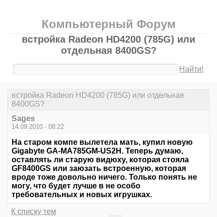
Компьютерный Форум
встройка Radeon HD4200 (785G) или
отдельная 8400GS?
Найти!
встройка Radeon HD4200 (785G) или отдельная
8400GS?
Sages
14.09.2010 - 08:22
На старом компе вылетела мать, купил новую
Gigabyte GA-MA785GM-US2H. Теперь думаю,
оставлять ли старую видюху, которая стояла
GF8400GS или заюзать встроенную, которая
вроде тоже довольно ничего. Только понять не
могу, что будет лучше в не особо
требовательных и новых игрушках.
К списку тем