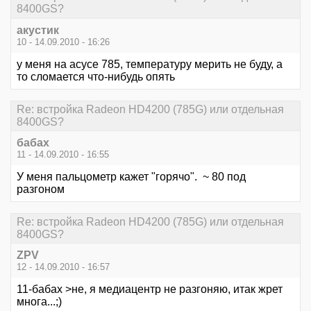
8400GS?
акустик
10 - 14.09.2010 - 16:26
у меня на асусе 785, температуру мерить не буду, а
то сломается что-нибудь опять
Re: встройка Radeon HD4200 (785G) или отдельная
8400GS?
бабах
11 - 14.09.2010 - 16:55
У меня пальцометр кажет "горячо". ~ 80 под
разгоном
Re: встройка Radeon HD4200 (785G) или отдельная
8400GS?
ZPV
12 - 14.09.2010 - 16:57
11-бабах >не, я медиацентр не разгоняю, итак жрет
многа...;)