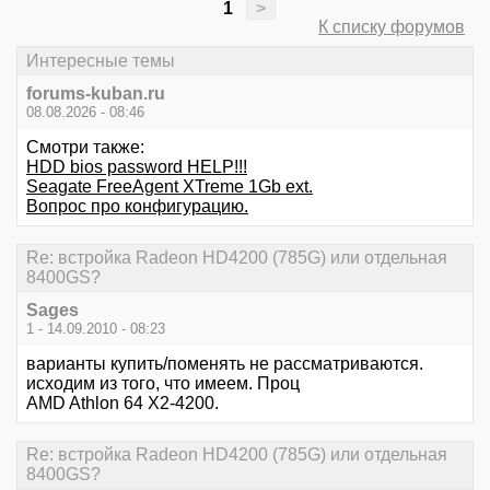
1
>
К списку форумов
Интересные темы
forums-kuban.ru
08.08.2026 - 08:46
Смотри также:
HDD bios password HELP!!!
Seagate FreeAgent XTreme 1Gb ext.
Вопрос про конфигурацию.
Re: встройка Radeon HD4200 (785G) или отдельная
8400GS?
Sages
1 - 14.09.2010 - 08:23
варианты купить/поменять не рассматриваются.
исходим из того, что имеем. Проц
AMD Athlon 64 X2-4200.
Re: встройка Radeon HD4200 (785G) или отдельная
8400GS?