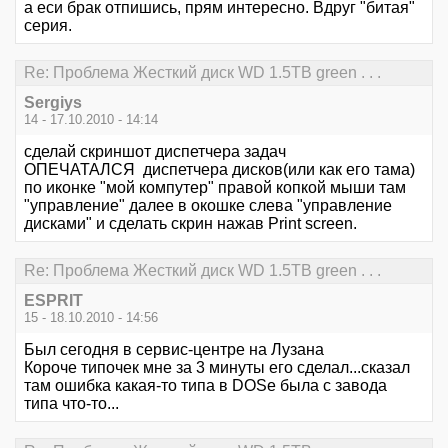
а еси брак отпишись, прям интересно. Вдруг "битая"
серия.
Re: Проблема Жесткий диск WD 1.5TB green . . .
Sergiys
14 - 17.10.2010 - 14:14
сделай скриншот диспетчера задач
ОПЕЧАТАЛСЯ диспетчера дисков(или как его тама)
по иконке "мой компутер" правой копкой мыши там
"управление" далее в окошке слева "управление
дисками" и сделать скрин нажав Print screen.
Re: Проблема Жесткий диск WD 1.5TB green . . .
ESPRIT
15 - 18.10.2010 - 14:56
Был сегодня в сервис-центре на Лузана
Короче типочек мне за 3 минуты его сделал...сказал
там ошибка какая-то типа в DOSe была с завода
типа что-то...