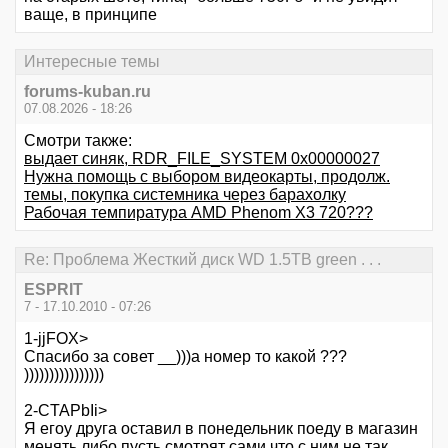
ваще, в принципе
Интересные темы
forums-kuban.ru
07.08.2026 - 18:26
Смотри также:
выдает синяк, RDR_FILE_SYSTEM 0x00000027
Нужна помощь с выбором видеокарты, продолж.
темы, покупка системника через барахолку
Рабочая темпиратура AMD Phenom X3 720???
Re: Проблема Жесткий диск WD 1.5TB green . . .
ESPRIT
7 - 17.10.2010 - 07:26
1-jjFOX>
Спасибо за совет __)))а номер то какой ???
))))))))))))))))
2-CTAPbIi>
Я егоу друга оставил в понедельник поеду в магазин
менять либо пусть смотрят сами что с ним не так...