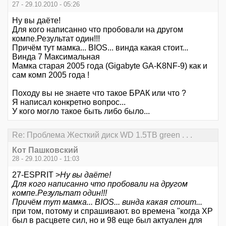
27 - 29.10.2010 - 05:26
Ну вы даёте!
Для кого написанно что пробовали на другом
компе.Результат один!!!
Причём тут мамка... BIOS... винда какая стоит...
Винда 7 Максимальная
Мамка старая 2005 года (Gigabyte GA-K8NF-9) как и
сам комп 2005 года !
Походу вы не знаете что такое БРАК или что ?
Я написал конкретно вопрос...
У кого могло такое быть либо было...
Re: Проблема Жесткий диск WD 1.5TB green . . .
Кот Пашковский
28 - 29.10.2010 - 11:03
27-ESPRIT >
Ну вы даёте!
Для кого написанно что пробовали на другом
компе.Результат один!!!
Причём тут мамка... BIOS... винда какая стоит...
при том, потому и спрашивают. во времена "когда ХР
был в расцвете сил, но и 98 еще был актуален для