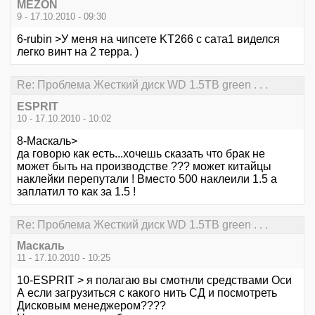
MEZON
9 - 17.10.2010 - 09:30
6-rubin >У меня на чипсете KT266 с сата1 виделся
легко винт на 2 терра. )
Re: Проблема Жесткий диск WD 1.5TB green . . .
ESPRIT
10 - 17.10.2010 - 10:02
8-Маскаль>
да говорю как есть...хочешь сказать что брак не
может быть на производстве ??? может китайцы
наклейки перепутали ! Вместо 500 наклеили 1.5 а
заплатил то как за 1.5 !
Re: Проблема Жесткий диск WD 1.5TB green . . .
Маскаль
11 - 17.10.2010 - 10:25
10-ESPRIT > я полагаю вы смотнли средствами Оси
А если загрузиться с какого нить СД и посмотреть
Дисковым менеджером????