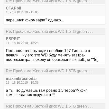
Re: Проблема Жесткий диск WD 1.5TB green . . .
CTAPbIi
16 - 18.10.2010 - 15:06
перешили фирмварю? однако...
Re: Проблема Жесткий диск WD 1.5TB green . . .
ESPRIT
17 - 18.10.2010 - 18:23
Поставил теперь видит вообще 127 Гигов...я в
печали... ну его это WD буду менять завтра-
постлезавтра...походу он бракованный ваЩпе **(((
Re: Проблема Жесткий диск WD 1.5TB green . . .
maximkrasnodar
18 - 18.10.2010 - 19:38
а ты что думаешь там ровно 1,5 терра?? фиг
там,всегда так округляют !!!
Re: Проблема Жесткий диск WD 1.5TB green . . .