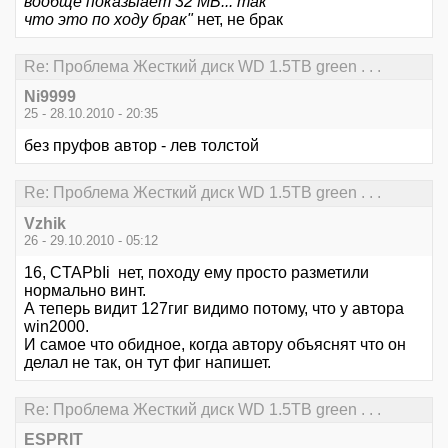
вообще показыает 32 MB... так
что это по ходу брак"
нет, не брак
Re: Проблема Жесткий диск WD 1.5TB green . . .
Ni9999
25 - 28.10.2010 - 20:35
без пруфов автор - лев толстой
Re: Проблема Жесткий диск WD 1.5TB green . . .
Vzhik
26 - 29.10.2010 - 05:12
16, CTAPbIi нет, походу ему просто разметили
нормально винт.
А теперь видит 127гиг видимо потому, что у автора
win2000.
И самое что обидное, когда автору объяснят что он
делал не так, он тут фиг напишет.
Re: Проблема Жесткий диск WD 1.5TB green . . .
ESPRIT