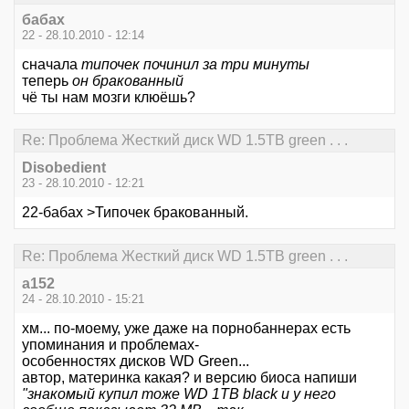
бабах
22 - 28.10.2010 - 12:14
сначала
типочек починил за три минуты
теперь
он бракованный
чё ты нам мозги клюёшь?
Re: Проблема Жесткий диск WD 1.5TB green . . .
Disobedient
23 - 28.10.2010 - 12:21
22-бабах >Типочек бракованный.
Re: Проблема Жесткий диск WD 1.5TB green . . .
a152
24 - 28.10.2010 - 15:21
хм... по-моему, уже даже на порнобаннерах есть
упоминания и проблемах-
особенностях дисков WD Green...
автор, материнка какая? и версию биоса напиши
"знакомый купил тоже WD 1TB black и у него