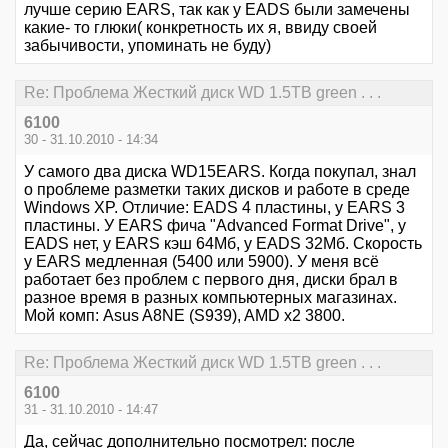
лучше серию EARS, так как у EADS были замечены
какие- то глюки( конкретность их я, ввиду своей
забычивости, упоминать не буду)
Re: Проблема Жесткий диск WD 1.5TB green . . .
6100
30 - 31.10.2010 - 14:34
У самого два диска WD15EARS. Когда покупал, знал
о проблеме разметки таких дисков и работе в среде
Windows XP. Отличие: EADS 4 пластины, у EARS 3
пластины. У EARS фича "Advanced Format Drive", у
EADS нет, у EARS кэш 64Мб, у EADS 32Мб. Скорость
у EARS медленная (5400 или 5900). У меня всё
работает без проблем с первого дня, диски брал в
разное время в разных компьютерных магазинах.
Мой комп: Asus A8NE (S939), AMD x2 3800.
Re: Проблема Жесткий диск WD 1.5TB green . . .
6100
31 - 31.10.2010 - 14:47
Да, сейчас дополнительно посмотрел: после