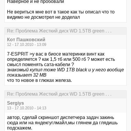
Наверное и не пробовали
Не вериться мне вот в такое как ты описал что то
видимо не досмотрел не доделал
Re: Проблема Жесткий диск WD 1.5TB green . . .
Кот Пашковский
12 - 17.10.2010 - 13:09
7-ESPRIT >у вас в биосе материнки винт как
определяется ? как 1,5 тб или 500 гб ? может есть
смысл поменять сата-кабели ?
знакомый купил тоже WD 1TB black и у него вообще
показыает 32 MB
что то новое в глюках железа.
Re: Проблема Жесткий диск WD 1.5TB green . . .
Sergiys
13 - 17.10.2010 - 14:13
автор, сделай скриншот диспетчера задач закинь
сюда или на яндекгуглмайл,мы глянем да глядишь
подскажем.