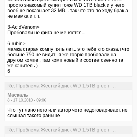
просто знакомый купил тоже WD 1TB black и у него
вообще показыает 32 MB... так что это по ходу брак а
не мамка и т.п.
3-AcidVenom>
Пробовали не фига не меняется...
6-rubin>
мамка старая компу пять лет... это тебе кто сказал что
больше 750 не видит...я же говрю пробовали на
другом компе , там комп новый и соответсвенно та
же канитель )
6
Re: Проблема Жесткий диск WD 1.5TB green . . .
Маскаль
8 - 17.10.2010 - 09:06
Что тут явно нето или автор чото недоговаривает, не
слышал такого раньше
Re: Проблема Жесткий диск WD 1.5TB green . . .