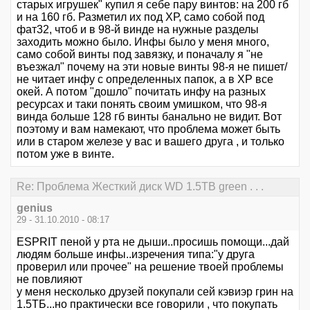
старых игрушек" купил я себе пару винтов: на 200 гб
и на 160 гб. Разметил их под ХР, само собой под
фат32, чтоб и в 98-й винде на нужные разделы
заходить можно было. Инфы было у меня много,
само собой винты под завязку, и поначалу я "не
въезжал" почему на эти новые винты 98-я не пишет/
не читает инфу с определенных папок, а в ХР все
окей. А потом "дошло" почитать инфу на разных
ресурсах и таки понять своим умишком, что 98-я
винда больше 128 гб винты банально не видит. Вот
поэтому и вам намекают, что проблема может быть
или в старом железе у вас и вашего друга , и только
потом уже в винте.
Re: Проблема Жесткий диск WD 1.5TB green . . .
genius
29 - 31.10.2010 - 08:17
ESPRIT пеной у рта не дыши..просишь помощи...дай
людям больше инфы..изречения типа:"у друга
проверил или прочее" на решение твоей проблемы
не повлияют
у меня несколько друзей покупали сей кэвиэр грин на
1.5ТБ...но практически все говорили , что покупать