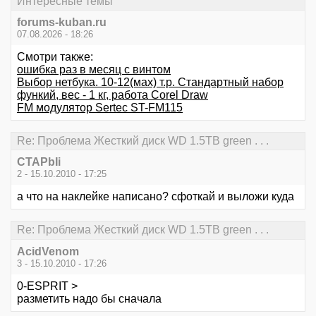
Интересные темы
forums-kuban.ru
07.08.2026 - 18:26
Смотри также:
ошибка раз в месяц с винтом
Выбор нетбука. 10-12(мах) т.р. Стандартный набор
функий, вес - 1 кг, работа Corel Draw
FM модулятор Sertec ST-FM115
Re: Проблема Жесткий диск WD 1.5TB green . . .
CTAPbIi
2 - 15.10.2010 - 17:25
а что на наклейке написано? сфоткай и выложи куда
Re: Проблема Жесткий диск WD 1.5TB green . . .
AcidVenom
3 - 15.10.2010 - 17:26
0-ESPRIT >
разметить надо бы сначала