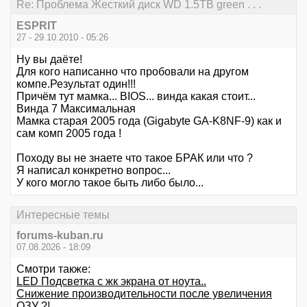
Re: Проблема Жесткий диск WD 1.5TB green . . .
ESPRIT
27 - 29.10.2010 - 05:26
Ну вы даёте!
Для кого написанно что пробовали на другом
компе.Результат один!!!
Причём тут мамка... BIOS... винда какая стоит...
Винда 7 Максимальная
Мамка старая 2005 года (Gigabyte GA-K8NF-9) как и
сам комп 2005 года !
Походу вы не знаете что такое БРАК или что ?
Я написал конкретно вопрос...
У кого могло такое быть либо было...
Интересные темы
forums-kuban.ru
07.08.2026 - 18:09
Смотри также:
LED Подсветка с жк экрана от ноута..
Снижение производительности после увеличения
ОЗУ ?!