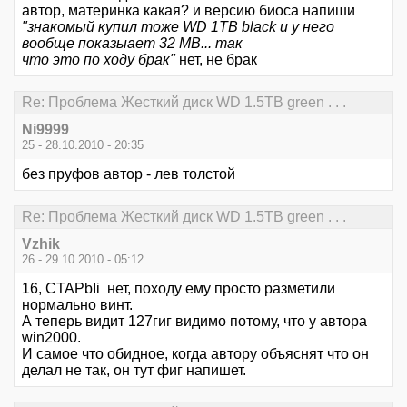
автор, материнка какая? и версию биоса напиши
"знакомый купил тоже WD 1TB black и у него
вообще показыает 32 MB... так
что это по ходу брак"
нет, не брак
Re: Проблема Жесткий диск WD 1.5TB green . . .
Ni9999
25 - 28.10.2010 - 20:35
без пруфов автор - лев толстой
Re: Проблема Жесткий диск WD 1.5TB green . . .
Vzhik
26 - 29.10.2010 - 05:12
16, CTAPbIi нет, походу ему просто разметили
нормально винт.
А теперь видит 127гиг видимо потому, что у автора
win2000.
И самое что обидное, когда автору объяснят что он
делал не так, он тут фиг напишет.