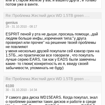
или в старом железе у вас и вашего друга , и только
потом уже в винте.
Re: Проблема Жесткий диск WD 1.5TB green . . .
genius
29 - 31.10.2010 - 08:17
ESPRIT пеной у рта не дыши..просишь помощи...дай
людям больше инфы..изречения типа:"у друга
проверил или прочее" на решение твоей проблемы
не повлияют
у меня несколько друзей покупали сей кэвиэр грин на
1.5ТБ...но практически все говорили , что покупать
лучше серию EARS, так как у EADS были замечены
какие- то глюки( конкретность их я, ввиду своей
забычивости, упоминать не буду)
Re: Проблема Жесткий диск WD 1.5TB green . . .
6100
30 - 31.10.2010 - 14:34
У самого два диска WD15EARS. Когда покупал, знал
о проблеме разметки таких дисков и работе в среде