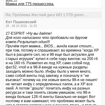
Мамка для 775 процессора.
Re: Проблема Жесткий диск WD 1.5TB green . . .
Кот Пашковский
28 - 29.10.2010 - 11:03
27-ESPRIT >
Ну вы даёте!
Для кого написанно что пробовали на другом
компе.Результат один!!!
Причём тут мамка... BIOS... винда какая стоит...
при том, потому и спрашивают. во времена "когда ХР
был в расцвете сил, но и 98 еще был актуален для
старых игрушек" купил я себе пару винтов: на 200 гб
и на 160 гб. Разметил их под ХР, само собой под
фат32, чтоб и в 98-й винде на нужные разделы
заходить можно было. Инфы было у меня много,
само собой винты под завязку, и поначалу я "не
въезжал" почему на эти новые винты 98-я не пишет/
не читает инфу с определенных папок, а в ХР все
окей. А потом "дошло" почитать инфу на разных
ресурсах и таки понять своим умишком, что 98-я
винда больше 128 гб винты банально не видит. Вот
поэтому и вам намекают, что проблема может быть