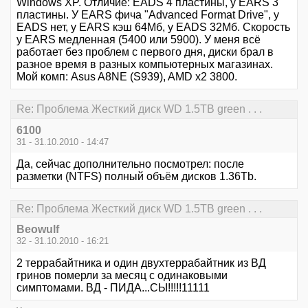
Windows XP. Отличие: EADS 4 пластины, у EARS 3
пластины. У EARS фича "Advanced Format Drive", у
EADS нет, у EARS кэш 64Мб, у EADS 32Мб. Скорость
у EARS медленная (5400 или 5900). У меня всё
работает без проблем с первого дня, диски брал в
разное время в разных компьютерных магазинах.
Мой комп: Asus A8NE (S939), AMD x2 3800.
Re: Проблема Жесткий диск WD 1.5TB green . . .
6100
31 - 31.10.2010 - 14:47
Да, сейчас дополнительно посмотрел: после
разметки (NTFS) полный объём дисков 1.36Tb.
Re: Проблема Жесткий диск WD 1.5TB green . . .
Beowulf
32 - 31.10.2010 - 16:21
2 террабайтника и один двухтеррабайтник из ВД
гринов померли за месяц с одинаковыми
симптомами. ВД - ПИДА...СЫ!!!!!11111