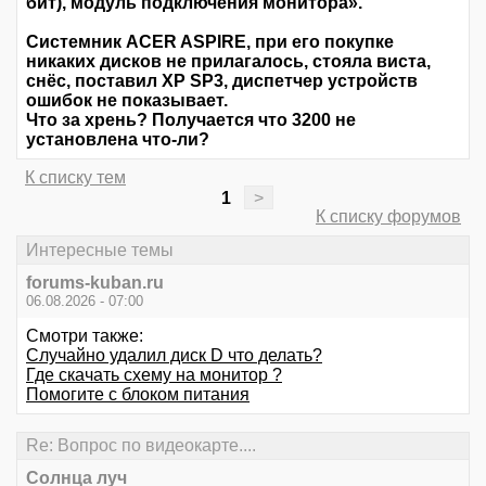
бит), модуль подключения монитора».
Системник ACER ASPIRE, при его покупке
никаких дисков не прилагалось, стояла виста,
снёс, поставил ХР SP3, диспетчер устройств
ошибок не показывает.
Что за хрень? Получается что 3200 не
установлена что-ли?
К списку тем
1
>
К списку форумов
Интересные темы
forums-kuban.ru
06.08.2026 - 07:00
Смотри также:
Случайно удалил диск D что делать?
Где скачать схему на монитор ?
Помогите с блоком питания
Re: Вопрос по видеокарте....
Солнца луч