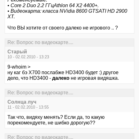
• Core 2 Duo 2.2 ГГцAthlon 64 X2 4400+.
• Видеокарта: класса NVidia 8600 GTSATI HD 2900
XT.
Что ВЫ хотите от своего далеко не игрового .. ?
Re: Вопрос по видеокарте....
Старый
10 - 02.02.2010 - 13:23
9-whoim >
ну каг бэ Х700 послабже HD3400 будет :) другое
дело, что HD3400 -
далеко
не игровая видяшка.
Re: Вопрос по видеокарте....
Солнца луч
11 - 02.02.2010 - 13:55
Так что, видяху менять? Если да, то какую
порекомендуете, не шибко дорогую??
Re: Вопрос по видеокарте....