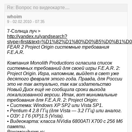
Re: Вопрос по видеокарте....
whoim
9 - 02.02.2010 - 07:35
7-Солнца луч >
http://yandex.ru/yandsearch?
stype=first&text=%D1%82%D1%80%D0%B5%D0%B1%
FEAR 2 Project Origin системные требования
F.E.A.R.
Компания Monolith Productions огласила список
системных требований для своей игры F.E.A.R. 2:
Project Origin. Игра, напомним, выйдет в свет уже
десятого февраля этого года. Правда, для России
это не так актуально, так как издательство
Новый Диск ещё не сообщила сроки выхода
локализованной версии. Итак, вот минимальные
требования для F.E.A.R. 2: Project Origin:
• Система: Windows XP SP2 или Vista SP1.
• Pentium 4 2.8 ГГц (для Vista — 3.2 ГГц) или аналог.
• ОЗУ: 1 Гб (XP)1.5 (Vista).
• Видеокарта: класса NVidia 6800ATI X700 с 256 Мб
памяти.
Рекомендуемые: