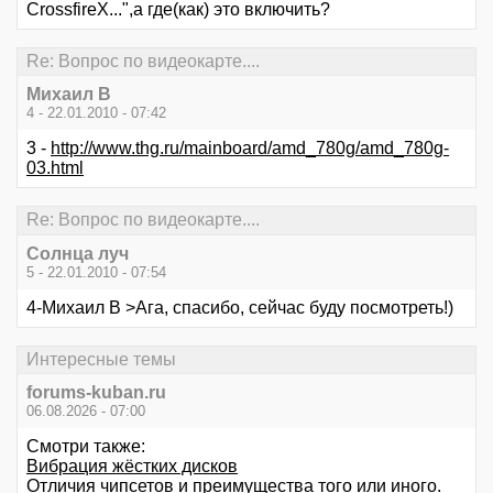
CrossfireX...",а где(как) это включить?
Re: Вопрос по видеокарте....
Михаил В
4 - 22.01.2010 - 07:42
3 -
http://www.thg.ru/mainboard/amd_780g/amd_780g-
03.html
Re: Вопрос по видеокарте....
Солнца луч
5 - 22.01.2010 - 07:54
4-Михаил В >Ага, спасибо, сейчас буду посмотреть!)
Интересные темы
forums-kuban.ru
06.08.2026 - 07:00
Смотри также:
Вибрация жёстких дисков
Отличия чипсетов и преимущества того или иного.