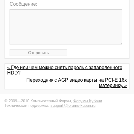
Сообщение:
« Где или чем можно снять пароль с запароленного
HDD?
Переходник с AGP видео карты на PCI-E 16x
материнку. »
© 2009—2010 Компьютерный Форум,
Форумы Кубани
.
Техническая поддержка:
support@forums-kuban.ru