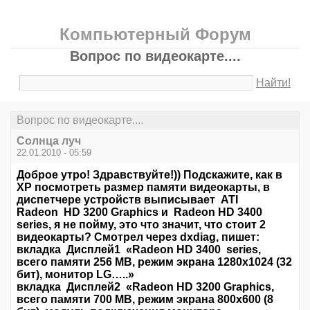
Компьютерный Форум
Вопрос по видеокарте....
Найти!
Вопрос по видеокарте....
Солнца луч
22.01.2010 - 05:59
Доброе утро! Здравствуйте!)) Подскажите, как в
XP посмотреть размер памяти видеокарты, в
диспетчере устройств выписывает ATI
Radeon HD 3200 Graphics и Radeon HD 3400
series, я не пойму, это что значит, что стоит 2
видеокарты? Смотрел через dxdiag, пишет:
вкладка Дисплей1 «Radeon HD 3400 series,
всего памяти 256 МВ, режим экрана 1280х1024 (32
бит), монитор LG…..»
вкладка Дисплей2 «Radeon HD 3200 Graphics,
всего памяти 700 МВ, режим экрана 800х600 (8