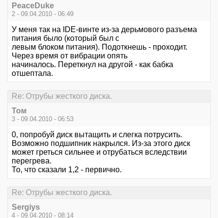
PeaceDuke
2 - 09.04.2010 - 06:49
У меня так на IDE-винте из-за дерьмового разъема
питания было (который был с
левым блоком питания). Подоткнешь - проходит.
Через время от вибрации опять
начиналось. Переткнул на другой - как бабка
отшептала.
Re: Отрубы жесткого диска.
Том
3 - 09.04.2010 - 06:53
0, попробуй диск вытащить и слегка потрусить.
Возможно подшипник накрылся. Из-за этого диск
может греться сильнее и отрубаться вследствии
перегрева.
То, что сказали 1,2 - первично.
Re: Отрубы жесткого диска.
Sergiys
4 - 09.04.2010 - 08:14