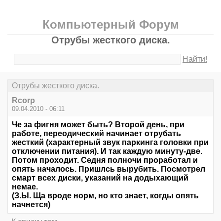
Компьютерный Форум
Отрубы жесткого диска.
Найти!
Отрубы жесткого диска.
Rcorp
09.04.2010 - 06:11
Че за фигня может быть? Второй день, при
работе, переодический начинает отрубать
жесткий (характерный звук паркинга головки при
отключении питания). И так каждую минуту-две.
Потом проходит. Седня полночи проработал и
опять началось. Пришлсь вырубить. Посмотрел
смарт всех диски, указаний на додыхающий
немае.
(З.Ы. Ща вроде норм, но кто знает, когды опять
начнется)