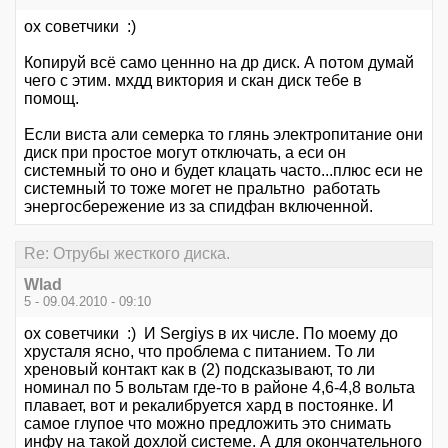
ох советчики :)
Копируй всё само ценнно на др диск. А потом думай
чего с этим. мхдд виктория и скан диск тебе в
помощ.
Если виста али семерка то глянь электропитание они
диск при простое могут отключать, а еси он
системный то оно и будет клацать часто...плюс еси не
системный то тоже могет не пральтно работать
энергосбережение из за спидфан включенной.
Re: Отрубы жесткого диска.
Wlad
5 - 09.04.2010 - 09:10
ох советчики :) И Sergiys в их числе. По моему до
хрусталя ясно, что проблема с питанием. То ли
хреновый контакт как в (2) подсказывают, то ли
номинал по 5 вольтам где-то в районе 4,6-4,8 вольта
плавает, вот и рекалибруется хард в постоянке. И
самое глупое что можно предложить это снимать
инфу на такой дохлой системе. А для окончательного