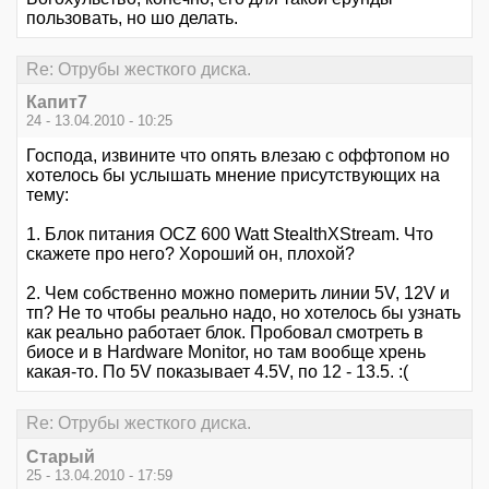
пользовать, но шо делать.
Re: Отрубы жесткого диска.
Капит7
24 - 13.04.2010 - 10:25
Господа, извините что опять влезаю с оффтопом но
хотелось бы услышать мнение присутствующих на
тему:
1. Блок питания OCZ 600 Watt StealthXStream. Что
скажете про него? Хороший он, плохой?
2. Чем собственно можно померить линии 5V, 12V и
тп? Не то чтобы реально надо, но хотелось бы узнать
как реально работает блок. Пробовал смотреть в
биосе и в Hardware Monitor, но там вообще хрень
какая-то. По 5V показывает 4.5V, по 12 - 13.5. :(
Re: Отрубы жесткого диска.
Старый
25 - 13.04.2010 - 17:59