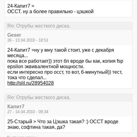
24-Капит7 >
ОССТ. ну а более правильно - цэшкой
Re: Отрубы жесткого диска.
Geser
26 - 13.04.2010 - 18:51
24-Капит7 >ну у мну такой стоит, уже с декабря
месяца...
пока все работает)) этот бп вроде бы как, копия fsp
epsilon эквивалентной мощности.
если интересно про осст, то вот, 6-минутный)) тест,
тока что сделал...
http://slil.ru/28954028
Re: Отрубы жесткого диска.
Капит7
27 - 14.04.2010 - 09:34
25-Старый > Что за Цэшка такая? :) ОССТ вроде
знаю, софтина такая, да?