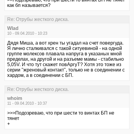
как бп называется?
Re: Отрубы жесткого диска.
Wlad
10 - 09.04.2010 - 10:23
Дядя Миша, а вот хрен ты угадал на счет повергуда.
Я лично сталкивался с такой ситуевиной - на одной
группе молексов плавала напруга в указаных мной
пределах, на другой и на разъеме мамы - стабильно
5,05V. И что тут скажет повАргуТ? Хотя это тоже из
серии "жреновый контакт", только не в соединении с
хардом, а в соединении с БП.
Re: Отрубы жесткого диска.
whoim
11 - 09.04.2010 - 10:37
>>>Подозреваю, что при шести то винтах БП не
тянет
+