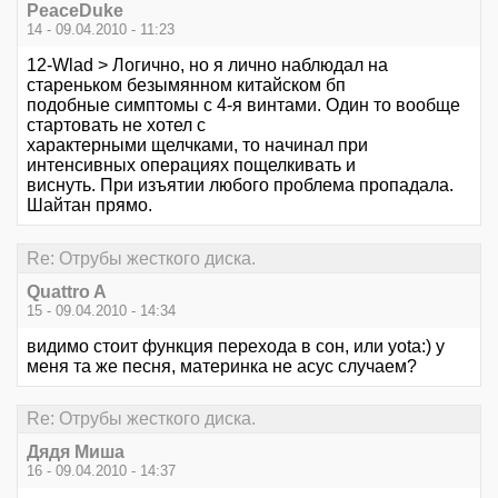
PeaceDuke
14 - 09.04.2010 - 11:23
12-Wlad > Логично, но я лично наблюдал на
стареньком безымянном китайском бп
подобные симптомы с 4-я винтами. Один то вообще
стартовать не хотел с
характерными щелчками, то начинал при
интенсивных операциях пощелкивать и
виснуть. При изъятии любого проблема пропадала.
Шайтан прямо.
Re: Отрубы жесткого диска.
Quattro A
15 - 09.04.2010 - 14:34
видимо стоит функция перехода в сон, или yota:) у
меня та же песня, материнка не асус случаем?
Re: Отрубы жесткого диска.
Дядя Миша
16 - 09.04.2010 - 14:37