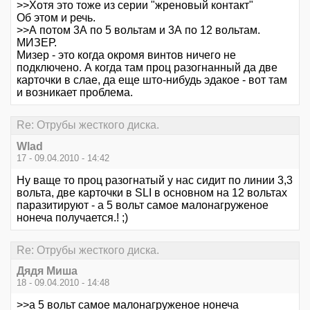
>>Хотя это тоже из серии "жреновый контакт"
Об этом и речь.
>>А потом 3А по 5 вольтам и 3А по 12 вольтам.
МИЗЕР.
Мизер - это когда окромя винтов ничего не
подключено. А когда там проц разогнанный да две
карточки в слае, да еще што-нибудь эдакое - вот там
и возникает проблема.
Re: Отрубы жесткого диска.
Wlad
17 - 09.04.2010 - 14:42
Ну ваще то проц разогнатый у нас сидит по линии 3,3
вольта, две карточки в SLI в основном на 12 вольтах
паразитируют - а 5 вольт самое малонагруженое
нонеча получается.! ;)
Re: Отрубы жесткого диска.
Дядя Миша
18 - 09.04.2010 - 14:48
>>а 5 вольт самое малонагруженое нонеча