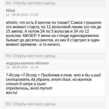
Re: Отрубы жесткого диска.
Wlad
12 - 09.04.2010 - 11:00
whoim, что есть 6 винтов по токам? Самое страшное
это момент старта, по 12 вольтовой линии это ток до
15 ампер. А потом 3А по 5 вольтам и 3А по 12
вольтам. МИЗЕР. У меня на стенде единовременно
бывает до десятка винтов, из них 8 стартуют в один
момент времени - и то ничего.
Re: Отрубы жесткого диска.
надгрызанное яблоко
13 - 09.04.2010 - 11:14
7-Rcorp >7-Rcorp >
Проблема в том, что я бы и рад
скопировать да убрать этот диск, но винтов
стоит 6 штук и хъен
определишь, якой тупит
жесть!
Re: Отрубы жесткого диска.