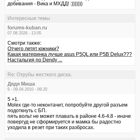
добивания - Вика и МХДД! :)))))))
Интересные темы
forums-kuban.ru
07.08.2026 - 13:05
Смотри также:
Отчего летят южники?
Какая материнка лучше asus P5QL или P5B Delux???
Настальгия по Dendy ...
Re: Отрубы жесткого диска.
Дядя Миша
6 - 09.04.2010 - 09:20
5 +1.
Molex где-то неконтачит, попробуйте другой разъем
подоткнуть с БП.
пять вольт не может плавать в районе 4.6-4.8 - иначе
повергуд не сформируется и мамка бы радостно
уходила в резет при таких разбросах.