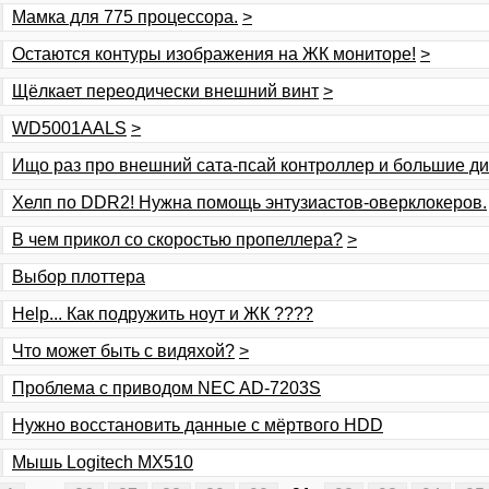
Мамка для 775 процессора.
>
Остаются контуры изображения на ЖК мониторе!
>
Щёлкает переодически внешний винт
>
WD5001AALS
>
Ищо раз про внешний сата-псай контроллер и большие ди
Хелп по DDR2! Нужна помощь энтузиастов-оверклокеров.
В чем прикол со скоростью пропеллера?
>
Выбор плоттера
Help... Как подружить ноут и ЖК ????
Что может быть с видяхой?
>
Проблема с приводом NEC AD-7203S
Нужно восстановить данные с мёртвого HDD
Мышь Logitech MX510