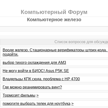
Компьютерный Форум
Компьютерное железо
Список вопросов для обсужд
Вроде железо. Стационарные верификаторы штрих-кода. 
подойти.
выбор тихого охлаждения для AM3
Не могу войти в БИОС! Asus P5K SE
Владельцы КПК сюда. проблема с HP 4700
Где можно реанимировать винт?
Тормозят фильмы
>
помогите выбрать телек для ноутбука
>