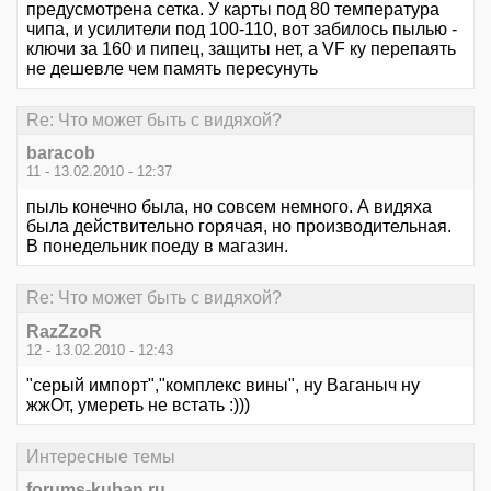
предусмотрена сетка. У карты под 80 температура
чипа, и усилители под 100-110, вот забилось пылью -
ключи за 160 и пипец, защиты нет, а VF ку перепаять
не дешевле чем память пересунуть
Re: Что может быть с видяхой?
baracob
11 - 13.02.2010 - 12:37
пыль конечно была, но совсем немного. А видяха
была действительно горячая, но производительная.
В понедельник поеду в магазин.
Re: Что может быть с видяхой?
RazZzoR
12 - 13.02.2010 - 12:43
"серый импорт","комплекс вины", ну Ваганыч ну
жжОт, умереть не встать :)))
Интересные темы
forums-kuban.ru