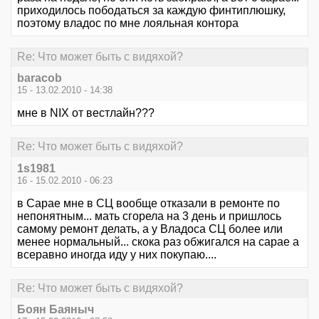
приходилось пободаться за каждую финтиплюшку,
поэтому владос по мне лояльная контора
Re: Что может быть с видяхой?
baracob
15 - 13.02.2010 - 14:38
мне в NIX от вестлайн???
Re: Что может быть с видяхой?
1s1981
16 - 15.02.2010 - 06:23
в Сарае мне в СЦ вообще отказали в ремонте по
непонятным... мать сгорела на 3 день и пришлось
самому ремонт делать, а у Владоса СЦ более или
менее нормальный... скока раз обжигался на сарае а
всеравно иногда иду у них покупаю....
Re: Что может быть с видяхой?
Боян Баяныч