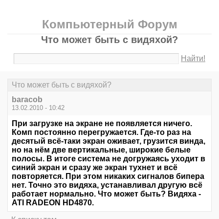
Компьютерный Форум
Что может быть с видяхой?
Найти!
Что может быть с видяхой?
baracob
13.02.2010 - 10:42
При загрузке на экране не появляется ничего.
Комп постоянно перегружается. Где-то раз на
десятый всё-таки экран оживает, грузится винда,
но на нём две вертикальные, широкие белые
полосы. В итоге система не догружаясь уходит в
синий экран и сразу же экран тухнет и всё
повторяется. При этом никаких сигналов бипера
нет. Точно это видяха, устанавливал другую всё
работает нормально. Что может быть? Видяха -
ATI RADEON HD4870.