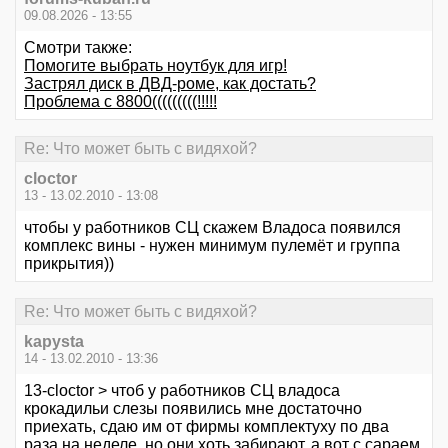
09.08.2026 - 13:55
Смотри также:
Помогите выбрать ноутбук для игр!
Застрял диск в ДВД-роме, как достать?
Проблема с 8800(((((((((!!!!!
Re: Что может быть с видяхой?
cloctor
13 - 13.02.2010 - 13:08
чтобы у работников СЦ скажем Владоса появился
комплекс вины - нужен минимум пулемёт и группа
прикрытия))
Re: Что может быть с видяхой?
kapysta
14 - 13.02.2010 - 13:36
13-cloctor > чтоб у работников СЦ владоса
крокадильи слезы появились мне достаточно
приехать, сдаю им от фирмы комплектуху по два
раза на неделе, но они хоть забирают, а вот с сараем