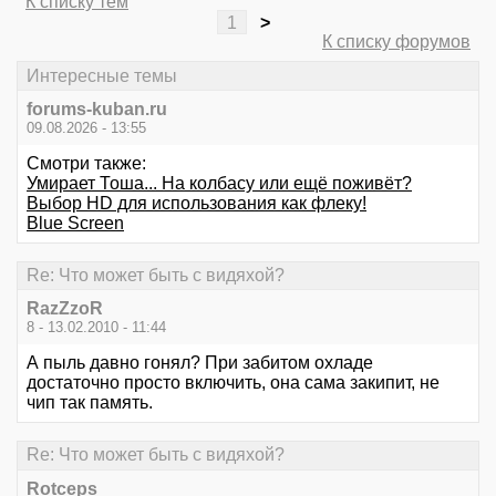
К списку тем
1
>
К списку форумов
Интересные темы
forums-kuban.ru
09.08.2026 - 13:55
Смотри также:
Умирает Тоша... На колбасу или ещё поживёт?
Выбор HD для использования как флеку!
Blue Screen
Re: Что может быть с видяхой?
RazZzoR
8 - 13.02.2010 - 11:44
А пыль давно гонял? При забитом охладе
достаточно просто включить, она сама закипит, не
чип так память.
Re: Что может быть с видяхой?
Rotceps