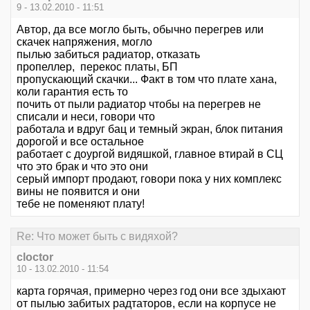
9 - 13.02.2010 - 11:51
Автор, да все могло быть, обычно перегрев или
скачек напряжения, могло
пылью забиться радиатор, отказать
пропеллер, перекос платы, БП
пропускающий скачки... Факт в том что плате хана,
коли гарантия есть то
почить от пыли радиатор чтобы на перегрев не
списали и неси, говори что
работала и вдруг бац и темный экран, блок питания
дорогой и все остальное
работает с доургой видяшкой, главное втирай в СЦ
что это брак и что это они
серый импорт продают, говори пока у них комплекс
вины не появится и они
тебе не поменяют плату!
Re: Что может быть с видяхой?
cloctor
10 - 13.02.2010 - 11:54
карта горячая, примерно через год они все здыхают
от пылью забитых радтаторов, если на корпусе не